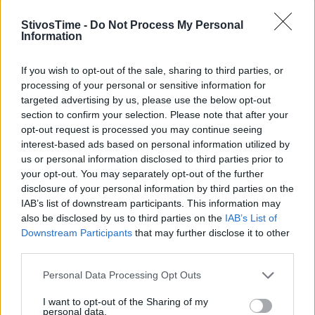
ΚΕΝΥΑ:
Ο πρωταθλητής Αυστρίας στους δρόμους
StivosTime -
Do Not Process My Personal
μεγάλων αποστάσεων
Αντρέας Βόιτα
προετοιμάζεται
Information
αυτή την εποχή στο υψόμετρο στο προπονητικό κέντρο
If you wish to opt-out of the sale, sharing to third parties, or
του Ίτεν. Ο στόχος του είναι να κάνει το ντεμπούτο στο
processing of your personal or sensitive information for
μαραθώνιο τον ερχόμενο Απρίλιο, ενώ νωρίτερα, τον
targeted advertising by us, please use the below opt-out
Μάρτιο θα τρέξει ημιμαραθώνιο.
section to confirm your selection. Please note that after your
opt-out request is processed you may continue seeing
ΛΕΥΚΟΡΩΣΙΑ:
Ο
Ντμίτρι Κάρπουκ
έριξε στη
interest-based ads based on personal information utilized by
σφαιροβολία 20,78μ. στην πρώτη ημέρα του μίτινγκ στο
us or personal information disclosed to third parties prior to
Μινσκ. Ακόμη η
Ελβίρα Γκραμπορένκο
επικράτησε στα
your opt-out. You may separately opt-out of the further
60μ. εμπόδια στις γυναίκες με 8.01 και στους άνδρες ο
disclosure of your personal information by third parties on the
IAB’s list of downstream participants. This information may
Βιτάλι Παραχόνκα
με 7.76. Εκτός κλειστού, ο
Γεβγένι
also be disclosed by us to third parties on the
IAB’s List of
Μποχούτσκι
έριξε στη δισκοβολία 62,02μ. και η
Downstream Participants
that may further disclose it to other
Αναστασία Μασλάβα
έριξε στη σφυροβολία 69,42μ.
third parties.
ΜΟΝΑΚΟ:
Η
Νάτσνετ Αμανουέλ
τιμωρήθηκε με τριετή
Personal Data Processing Opt Outs
αποκλεισμό για ντόπινγκ από την AIU. Η αθλήτρια από
I want to opt-out of the Sharing of my
την Ερυθραία βρέθηκε θετική στον μαραθώνιο του
personal data.