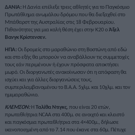
ΔΑΝΙΑ:
Η Δανία επέλεξε τρεις αθλητές για το Παγκόσμιο
Πρωτάθλημα ανωμάλου δρόμου που θα διεξαχθεί στο
Μπάθαρστ της Αυστραλίας στις 18 Φεβρουαρίου.
Πιθανότητες για μια καλή θέση έχει στην Κ20 ο
Άξελ
Βανγκ Κρίστενσεν.
ΗΠΑ:
Οι δρομείς στο μαραθώνιο στη Βοστώνη από εδώ
και στο εξής θα μπορούν να αναβάλλουν τις συμμετοχές
τους εάν περιμένουν ή έχουν πρόσφατα αποκτήσει
μωρό. Οι διοργανωτές ανακοίνωσαν ότι η απόφαση θα
ισχύει και για άλλες διοργανώσεις τους,
συμπεριλαμβανομένου το B.A.A. 5χλμ. και 10χλμ. και τον
ημιμαραθώνιο.
ΚΛΕΜΣΟΝ:
Η
Ταλίθα Ντιγκς
,
που είναι 20 ετών,
πρωταθλήτρια NCAA στα 400μ. σε ανοιχτό και κλειστό
και παγκόσμια πρωταθλήτρια στα 4×400μ., δήλωσε
ικανοποιημένη από το 7.14 που έκανε στα 60μ. Πέτυχε