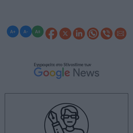
A+
A-
A±
Εγγραφείτε στο Stivostime των