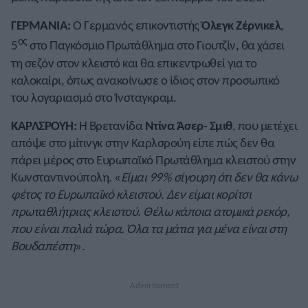
ΓΕΡΜΑΝΙΑ:
Ο Γερμανός επικοντιστής
Όλεγκ Ζέρνικελ
,
ος
5
στο Παγκόσμιο Πρωτάθλημα στο Γιουτζίν, θα χάσει
τη σεζόν στον κλειστό και θα επικεντρωθεί για το
καλοκαίρι, όπως ανακοίνωσε ο ίδιος στον προσωπικό
του λογαριασμό στο Ίνσταγκραμ.
ΚΑΡΛΣΡΟΥΗ:
Η Βρετανίδα
Ντίνα Άσερ- Σμιθ
, που μετέχει
απόψε στο μίτινγκ στην Καρλσρούη είπε πώς δεν θα
πάρει μέρος στο Ευρωπαϊκό Πρωτάθλημα κλειστού στην
Κωνσταντινούπολη. «
Είμαι 99% σίγουρη ότι δεν θα κάνω
φέτος το Ευρωπαϊκό κλειστού. Δεν είμαι κορίτσι
πρωταθλήτριας κλειστού. Θέλω κάποια ατομικά ρεκόρ,
που είναι παλιά τώρα. Όλα τα μάτια για μένα είναι στη
Βουδαπέστη
».