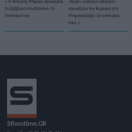
«
Ο Αντώνης Μέρλος αγωνίζεται
«Καρέ» Ελλήνων αθλητών
το Σάββατο στο Κλάντνο- Οι
αγωνίζεται την Κυριακή στη
αντίπαλοί του
Μπρατισλάβα- Οι αντίπαλοί
τους
»
Stivostime.GR