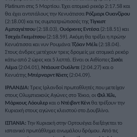
Platinum στις 5 Μαρτίου. Έχει ατομικό ρεκόρ 2:17.58 και
θα έχει αντιπάλους την Κενυάτισσα
Ρόζμαρι Ουανζίρου
(2:18.00) και τις συμπατριώτισσές της
Τίγκιστ
Αμπαγιέτσου
(2:18.03),
Ουόρκνες Εντέσα
(2:18.51) και
Τσεχάι Γκεμέτσου
(2:18.59). Ακόμη θα τρέξει η πρώην
Κενυάτισσα και νυν Ρουμάνα
Τζόαν Μέλι
(2:18.04).
Στους άνδρες μετέχουν τρεις δρομείς με ατομικά ρεκόρ
κάτω από 2 ώρες και 5 λεπτά. Είναι οι Αιθίοπες
Σισάι
Λέμα
(2:04.01),
Ντάουιτ Ουόλντε
(2:04.27) και ο
Κενυάτης
Μπέρναρντ Κόετς
(2:04.09).
ΙΡΛΑΝΔΙΑ:
Τρεις Ιρλανδοί πρωταθλητές που μετείχαν
στους Ολυμπιακούς Αγώνες στο Τόκιο, οι
Φιλ Χίλι,
Μάρκους Λόουλερ
και ο
Ντέιβιντ Κένι
θα τρέξουν την
Κυριακή στους αγώνες κλειστού στο Δουβλίνο.
ΙΣΠΑΝΙΑ:
Την Κυριακή στην Ορτουέγια διεξάγεται το
ισπανικό πρωτάθλημα ανωμάλου δρόμου. Από τις