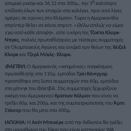
η
ατομικό ρεκόρ και 36.12 στα 300μ., την 3
καλύτερη
επίδοση όλων των εποχών στα κολέγια, πριν από λίγες
ημέρες σε αγώνες στο Κλέμσον. Τώρα η Αμερικανίδα
σπρίντερ θέλει να κάνει σπριντ. «
Θέλω απλώς να είμαι
εγώ από κάθε άποψη
», είπε η κόρη της
Τζοέτα Κλαρκ-
Ντιγκς
, παλιάς πρωταθλήτριας με τέσσερις συμμετοχές
σε Ολυμπιακούς Αγώνες και ανιψιά των θείων της
Χέιζελ
Κλαρκ
και
Τζερλ Μάιλς- Κλαρκ.
ΦΑΕΤΒΙΛ:
Ο Αμερικανός «ασημένιος» παγκόσμιος
πρωταθλητής στα 110μ. εμπόδια
Τρέι Κάνιγχαμ
προστέθηκε στη λίστα συμμετοχών στα 60μ. εμπόδια
στο μίτινγκ του Φάετβιλ. Στις συμμετοχές ξεχωρίζουν
ακόμη του Αμερικανού
Κρίστιαν Κόλμαν
που είναι να
τρέξει 60μ. και 200μ. και της συμπατριώτισσάς του
Άμπι
Στάινερ
που θα μπει στα 400μ.
ΙΑΠΩΝΙΑ:
Η
Ασέτ Μπεκέρε
από την Αιθιοπία θα τρέξει
στο μαραθώνιο του Τόκιο που είναι κατηγορίας WA