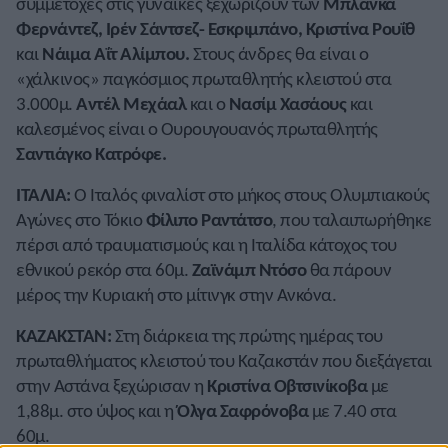
συμμετοχές στις γυναίκες ξεχωρίζουν των
Μπλάνκα
Φερνάντεζ, Ιρέν Σάντσεζ- Εσκριμπάνο, Κριστίνα Ρουΐθ
και
Νάιμα Αΐτ Αλίμπου.
Στους άνδρες θα είναι ο
«χάλκινος» παγκόσμιος πρωταθλητής κλειστού στα
3.000μ.
Αντέλ Μεχάαλ
και ο
Νασίμ Χασάους
και
καλεσμένος είναι ο Ουρουγουανός πρωταθλητής
Σαντιάγκο Κατρόφε.
ΙΤΑΛΙΑ:
Ο Ιταλός φιναλίστ στο μήκος στους Ολυμπιακούς
Αγώνες στο Τόκιο
Φίλιπο Ραντάτσο
, που ταλαιπωρήθηκε
πέρσι από τραυματισμούς και η Ιταλίδα κάτοχος του
εθνικού ρεκόρ στα 60μ.
Ζαϊνάμπ Ντόσο
θα πάρουν
μέρος την Κυριακή στο μίτινγκ στην Ανκόνα.
ΚΑΖΑΚΣΤΑΝ:
Στη διάρκεια της πρώτης ημέρας του
πρωταθλήματος κλειστού του Καζακστάν που διεξάγεται
στην Αστάνα ξεχώρισαν η
Κριστίνα Οβτσινίκοβα
με
1,88μ. στο ύψος και η
Όλγα Σαφρόνοβα
με 7.40 στα
60μ.