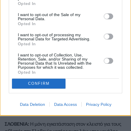
Άμστερνταμ που είχε διεξαχθεί τον περασμένο
Opted In
η
Οκτώβριο. Ήταν 4
με 2:22.45. Επίσης, τιμωρήθηκε με
I want to opt-out of the Sale of my
πέντε χρόνια αποκλεισμό η
Μπέτι Λέμπους
για
Personal Data.
Opted In
παραβιάσεις των κανονισμών περί φαρμακοδιέγερσης.
Η Κενυάτισσα βρέθηκε θετική στην απαγορευμένη
I want to opt-out of processing my
Personal Data for Targeted Advertising.
ουσία «Triamcinolone acetonide» από τη νίκη της το
Opted In
2021 στη ημιμαραθώνιο στο Παρίσι. Κατηγορείται
I want to opt-out of Collection, Use,
ακόμη ότι για παραποίηση και ότι παρείχε λανθασμένες
Retention, Sale, and/or Sharing of my
πληροφορίες εγγράφων. Η ποινή της ξεκινάει από τις 14
Personal Data that Is Unrelated with the
Purposes for which it was collected.
Οκτωβρίου του 2022.
Opted In
Ν. ΖΗΛΑΝΔΙΑ:
Τρεις πρωταθλητές των Αγώνων
CONFIRM
Κοινοπολιτείας από τη Νέα Ζηλανδία, στη σφαίρα
Τομ
Γουόλς
, στο ύψος
Χάμικς Κερ
και στη σφύρα
Λορίν
Μπρους
θα πάρουν μέρος στο μίτινγκ του Ουνγκανούι
Data Deletion
Data Access
Privacy Policy
στις 28 Ιανουαρίου.
ΣΛΟΒΕΝΙΑ:
Η μόνη εγκατάσταση στον κλειστό για τους