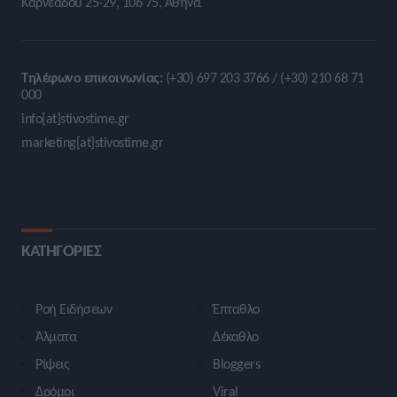
Καρνεάδου 25-29, 106 75, Αθήνα
Τηλέφωνο επικοινωνίας:
(+30) 697 203 3766 / (+30) 210 68 71
000
info[at]stivostime.gr
marketing[at]stivostime.gr
ΚΑΤΗΓΟΡΙΕΣ
Ροή Ειδήσεων
Έπταθλο
Άλματα
Δέκαθλο
Ρίψεις
Bloggers
Δρόμοι
Viral