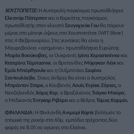
ΧΟΥΣΤΟΠΕΤΣΕ:
Η Αυστραλή παγκόσμια πρωταθλήτρια
Ελεανόρ Πάτερσον
και ο Κορεάτης παγκόσμιος
πρωταθλητής στον κλειστό
Σανγκχιεόκ Γου
θα πάρουν
μέρος στο μίτινγκ ύψους στο Χουστοπέτσε (WIT Silver)
στις 4 Φεβρουαρίου. Στις γυναίκες θα είναι η
Μαυροβούνια «ασημένια» πρωταθλήτρια Ευρώπης
Μαρία Βοούκοβιτς
, οι Ουκρανές
Ιρίνα Χεραστσένκο
και
Κατερίνα Τάμπασνικ
, οι Βρετανίδες
Μόργκαν Λέικ
και
Έμιλι Μπόρθγουϊκ
και η Ουζμππέκα
Σαφίνα
Σαντουλάεβα
. Στους άνδρες θα είναι ο Αυστραλός
Μπράντον Σταρκ,
ο Κουβανός
Λουίς Ενρίκε Ζάγιας,
ο
Νεοζηλανδός
Χάμις Κερ
, ο Βραζιλιάνος
Τιάγκο Μούρα
,
ο Μεξικανός
Έντγκαρ Ριβέρα
και ο Βέλγος
Τόμας Καρμόι.
ΦΙΝΛΑΝΔΙΑ:
Η Φινλανδή
Ανιμαρί Κόρτε
βελτίωσε το
ατομικό της ρεκόρ στα 60μ. εμπόδια τρέχοντας δύο
φορές σε 8.05 σε αγώνες στο Ελσίνκι.