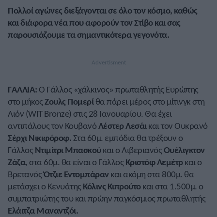
Πολλοί αγώνες διεξάγονται σε όλο τον κόσμο, καθώς
και διάφορα νέα που αφορούν τον Στίβο και σας
παρουσιάζουμε τα σημαντικότερα γεγονότα.
ΓΑΛΛΙΑ:
Ο Γάλλος «χάλκινος» πρωταθλητής Ευρώπης
στο μήκος
Ζουλς Πομερί
θα πάρει μέρος στο μίτινγκ στη
Λιόν (WIT Bronze) στις 28 Ιανουαρίου. Θα έχει
αντιπάλους τον Κουβανό
Λέστερ Λεσάι
και τον Ουκρανό
Σέρχι Νικιφόροφ.
Στα 60μ. εμπόδια θα τρέξουν ο
Γάλλος
Ντιμίτρι Μπασκού
και ο Λιβεριανός
Ουέλιγκτον
Ζάζα
, στα 60μ. θα είναι ο Γάλλος
Κριστόφ Λεμέτρ
και ο
Βρετανός
Ότζιε Εντομπάραν
και ακόμη στα 800μ. θα
μετάσχει ο Κενυάτης
Κόλινς Κιπρούτο
και στα 1.500μ. ο
συμπατριώτης του και πρώην παγκόσμιος πρωταθλητής
Ελάιτζα Μαναντζόι.