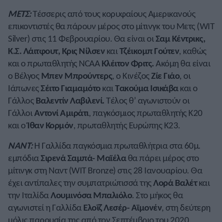
ΜΕΤΣ:
Τέσσερις από τους κορυφαίους Αμερικανούς
επικοντιστές θα πάρουν μέρος στο μίτινγκ του Μετς (WIT
Silver) στις 11 Φεβρουαρίου. Θα είναι οι
Σαμ Κέντρικς,
Κ.Σ. Λάιτφουτ, Κρις Νίλσεν
και
Τζέικομπ Γούτεν
, καθώς
και ο πρωταθλητής NCAA
Κλέιτον Φριτς.
Ακόμη θα είναι
ο Βέλγος
Μπεν Μπρούντερς
, ο Κινέζος
Ζίε Γιάο
, οι
Ιάπωνες
Σέιτο Γιαμαμότο
και
Τακούμα Ισικάβα
και ο
Γάλλος
Βαλεντίν Λαβιλενί.
Τέλος θ’ αγωνιστούν οι
Γάλλοι
Αντονί Αμιράτι
, παγκόσμιος πρωταθλητής Κ20
και ο
Ίθαν Κορμόν
, πρωταθλητής Ευρώπης Κ23.
ΝΑΝΤ:
Η Γαλλίδα παγκόσμια πρωταθλήτρια στα 60μ.
εμπόδια
Σιρενά Σαμπά- Μαϊέλα
θα πάρει μέρος στο
μίτινγκ στη Ναντ (WIT Bronze) στις 28 Ιανουαρίου. Θα
έχει αντίπαλες την συμπατριώτισσά της
Λορά Βαλέτ
και
την Ιταλίδα
Λουμινόσα Μπαλιόλο
. Στο μήκος θα
αγωνιστεί η Γαλλίδα
Ελοΐζ Λεσέρ- Αϊμονέν
, στη δεύτερη
μόλις παρουσία της από τον Σεπτέμβριο του 2020.