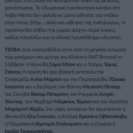
αθλητές στη Σλοβενία κατέρρευσε λόγω της μεγάλης
χιονόπτωσης. Το Ολυμπιακό προπονητικό κέντρο στο
Νόβο Μέστο δεν φιλοξενεί μόνο αθλητές του στίβου
στην πίστα 200μ.., αλλά και αθλητές της ποδηλασίας. Η
ομοσπονδία στίβου της χώρας ψάχνει τώρα λύσεις,
καθώς πλησιάζει και το εθνικό πρωτάθλημα κλειστού.
ΤΣΕΧΙΑ:
Δύο σφαιροβόλοι είναι από τα μεγάλα ονόματα
που μετέχουν στο μίτινγκ του Κλάντνο (WIT Bronze) το
Σάββατο. Η Καναδή
Σάρα Μίτον
και ο Τσέχος
Τόμας
Στάνεκ.
Η πρώτη θα έχει βασική αντίπαλο την
Ουγγαρέζα
Ανίτα Μάρτον
και την Πορτογαλίδα
Τζέσικα
Ινσούντε
και ο δεύτερος τον Βόσνιο
Μεσούντ Πέτσερ
,
τον Σουηδό
Βίκτορ Πέτερσον,
τον Ρουμάνο
Αντρέι
Τόαντερ
, τον Νορβηγό
Μάρκους Τόμσεν
και τον Αιγύπτιο
Μοχάμεντ Χάμζα
. Στο ύψος γυναικών θα αγωνιστούν η
Φινλανδή
Έλα Γιούνιλα
, η Καζάκα
Κριστίνα Οβτσινίκοβα
,
η Τζαμαϊκανή
Κίμπερλι Ουίλιαμσον
και η Ουκρανή
Ιουλία Τσουματσένκο.