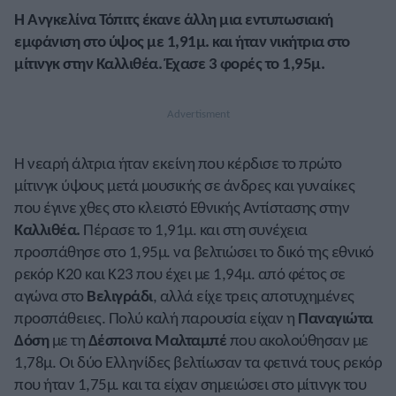
Η Ανγκελίνα Τόπιτς έκανε άλλη μια εντυπωσιακή
εμφάνιση στο ύψος με 1,91μ. και ήταν νικήτρια στο
μίτινγκ στην Καλλιθέα. Έχασε 3 φορές το 1,95μ.
Η νεαρή άλτρια ήταν εκείνη που κέρδισε το πρώτο
μίτινγκ ύψους μετά μουσικής σε άνδρες και γυναίκες
που έγινε χθες στο κλειστό Εθνικής Αντίστασης στην
Καλλιθέα.
Πέρασε το 1,91μ. και στη συνέχεια
προσπάθησε στο 1,95μ. να βελτιώσει το δικό της εθνικό
ρεκόρ Κ20 και Κ23 που έχει με 1,94μ. από φέτος σε
αγώνα στο
Βελιγράδι
, αλλά είχε τρεις αποτυχημένες
προσπάθειες. Πολύ καλή παρουσία είχαν η
Παναγιώτα
Δόση
με τη
Δέσποινα Μαλταμπέ
που ακολούθησαν με
1,78μ. Οι δύο Ελληνίδες βελτίωσαν τα φετινά τους ρεκόρ
που ήταν 1,75μ. και τα είχαν σημειώσει στο μίτινγκ του