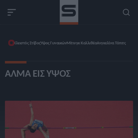
Κλειστός Στίβος
Ύψος Γυναικών
Μίτινγκ Καλλιθέα
Ανγκελίνα Τόπιτς
ΆΛΜΑ ΕΙΣ ΎΨΟΣ