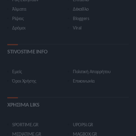
Άλματα
Δέκαθλο
Ρίψεις
Bloggers
Δρόμοι
Viral
STIVOSTIME INFO
Εμείς
Πολιτική Απορρήτου
Όροι Χρήσης
Επικοινωνία
ΧΡΗΣΙΜΑ LIKS
SPORTIME.GR
UPOPSI.GR
MEDIATIME.GR
MAGBOX.GR