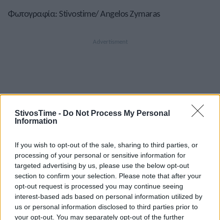
Φωτογραφία: Stivostime/ Angelos Zymaras
A+
A-
A±
StivosTime -
Do Not Process My Personal
Information
If you wish to opt-out of the sale, sharing to third parties, or
processing of your personal or sensitive information for
targeted advertising by us, please use the below opt-out
Εγγραφείτε στο Stivostime των
section to confirm your selection. Please note that after your
opt-out request is processed you may continue seeing
interest-based ads based on personal information utilized by
us or personal information disclosed to third parties prior to
your opt-out. You may separately opt-out of the further