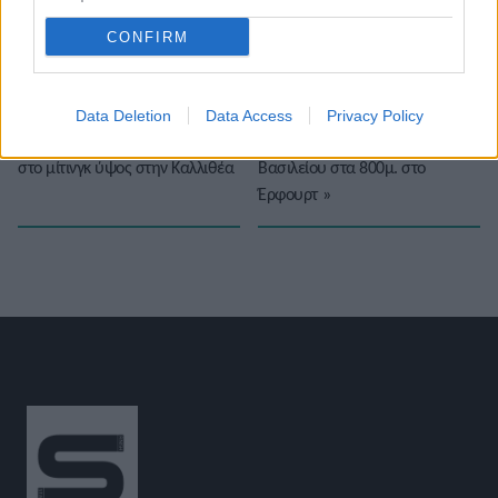
Βαθμολογήστε αυτό το άρθρο:
★
★
★
★
★
CONFIRM
Data Deletion
Data Access
Privacy Policy
«
Ο Αντώνης Μέρλος νικητής
Μεγάλο ρεκόρ η Ειρήνη
στο μίτινγκ ύψος στην Καλλιθέα
Βασιλείου στα 800μ. στο
Έρφουρτ
»