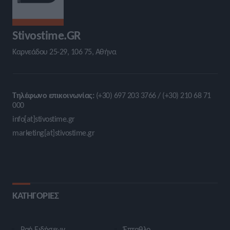
Stivostime.GR
Καρνεάδου 25-29, 106 75, Αθήνα
Τηλέφωνο επικοινωνίας:
(+30) 697 203 3766 / (+30) 210 68 71
000
info[at]stivostime.gr
marketing[at]stivostime.gr
ΚΑΤΗΓΟΡΙΕΣ
Ροή Ειδήσεων
Έπταθλο