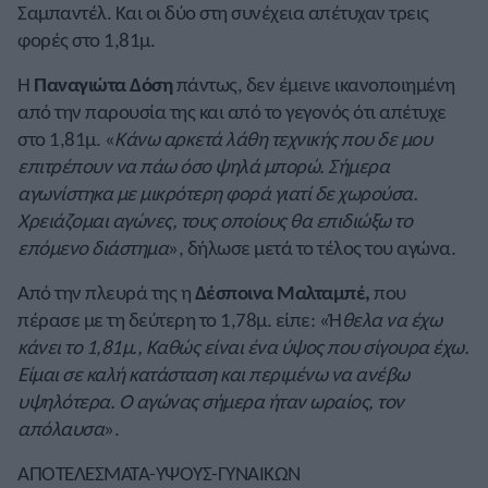
Σαμπαντέλ. Και οι δύο στη συνέχεια απέτυχαν τρεις
φορές στο 1,81μ.
Η
Παναγιώτα Δόση
πάντως, δεν έμεινε ικανοποιημένη
από την παρουσία της και από το γεγονός ότι απέτυχε
στο 1,81μ. «
Κάνω αρκετά λάθη τεχνικής που δε μου
επιτρέπουν να πάω όσο ψηλά μπορώ. Σήμερα
αγωνίστηκα με μικρότερη φορά γιατί δε χωρούσα.
Χρειάζομαι αγώνες, τους οποίους θα επιδιώξω το
επόμενο διάστημα
», δήλωσε μετά το τέλος του αγώνα.
Από την πλευρά της η
Δέσποινα Μαλταμπέ,
που
πέρασε με τη δεύτερη το 1,78μ. είπε: «Ή
θελα να έχω
κάνει το 1,81μ., Καθώς είναι ένα ύψος που σίγουρα έχω.
Είμαι σε καλή κατάσταση και περιμένω να ανέβω
υψηλότερα. Ο αγώνας σήμερα ήταν ωραίος, τον
απόλαυσα
».
ΑΠΟΤΕΛΕΣΜΑΤΑ-ΥΨΟΥΣ-ΓΥΝΑΙΚΩΝ