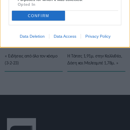
Opted In
Το άρθρο δεν έχει ακόμα βαθμολογηθεί.
CONFIRM
Βαθμολογήστε αυτό το άρθρο:
★
★
★
★
★
Data Deletion
Data Access
Privacy Policy
«
Ειδήσεις από όλο τον κόσμο
Η Τόπιτς 1,91μ. στην Καλλιθέα,
(3-2-23)
Δόση και Μαλταμπέ 1,78μ.
»