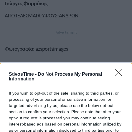
Γιώργος Φαρμάκης
.
ΑΠΟΤΕΛΕΣΜΑΤΑ-ΥΨΟΥΣ-ΑΝΔΡΩΝ
Φωτογραφία: azsportsimages
StivosTime -
Do Not Process My Personal
Information
A+
A-
A±
If you wish to opt-out of the sale, sharing to third parties, or
processing of your personal or sensitive information for
targeted advertising by us, please use the below opt-out
section to confirm your selection. Please note that after your
opt-out request is processed you may continue seeing
Εγγραφείτε στο Stivostime των
interest-based ads based on personal information utilized by
us or personal information disclosed to third parties prior to