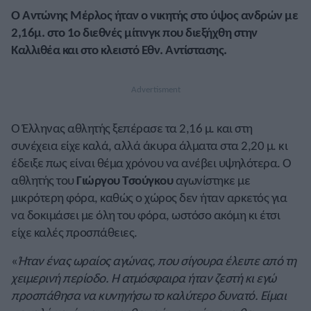
Ο
Αντώνης Μέρλος
ήταν ο νικητής στο ύψος ανδρών με
2,16μ. στο 1ο διεθνές μίτινγκ που διεξήχθη στην
Καλλιθέα και στο κλειστό Εθν. Αντίστασης.
Ο Έλληνας αθλητής ξεπέρασε τα 2,16 μ. και στη
συνέχεια είχε καλά, αλλά άκυρα άλματα στα 2,20 μ. κι
έδειξε πως είναι θέμα χρόνου να ανέβει υψηλότερα. Ο
αθλητής του
Γιώργου Τσούγκου
αγωνίστηκε με
μικρότερη φόρα, καθώς ο χώρος δεν ήταν αρκετός για
να δοκιμάσει με όλη του φόρα, ωστόσο ακόμη κι έτσι
είχε καλές προσπάθειες.
«
Ήταν ένας ωραίος αγώνας, που σίγουρα έλειπε από τη
χειμερινή περίοδο. Η ατμόσφαιρα ήταν ζεστή κι εγώ
προσπάθησα να κυνηγήσω το καλύτερο δυνατό. Είμαι