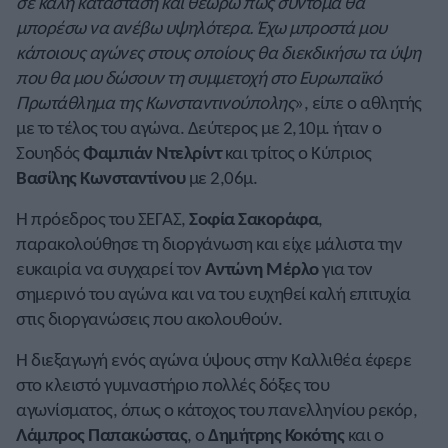
σε καλή κατάσταση και θεωρώ πως σύντομα θα
μπορέσω να ανέβω υψηλότερα. Έχω μπροστά μου
κάποιους αγώνες στους οποίους θα διεκδικήσω τα ύψη
που θα μου δώσουν τη συμμετοχή στο Ευρωπαϊκό
Πρωτάθλημα της Κωνσταντινούπολης
», είπε ο αθλητής
με το τέλος του αγώνα. Δεύτερος με 2,10μ. ήταν ο
Σουηδός
Φαμπιάν Ντελρίντ
και τρίτος ο Κύπριος
Βασίλης Κωνσταντίνου
με 2,06μ.
Η πρόεδρος του ΣΕΓΑΣ,
Σοφία Σακοράφα
,
παρακολούθησε τη διοργάνωση και είχε μάλιστα την
ευκαιρία να συγχαρεί τον
Αντώνη Μέρλο
για τον
σημερινό του αγώνα και να του ευχηθεί καλή επιτυχία
στις διοργανώσεις που ακολουθούν.
Η διεξαγωγή ενός αγώνα ύψους στην Καλλιθέα έφερε
στο κλειστό γυμναστήριο πολλές δόξες του
αγωνίσματος, όπως ο κάτοχος του πανελληνίου ρεκόρ,
Λάμπρος Παπακώστας
, ο
Δημήτρης Κοκότης
και ο