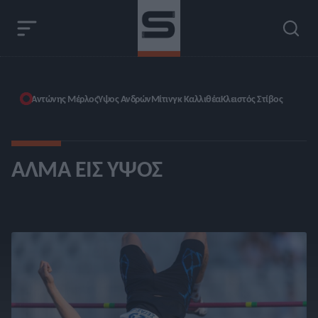
Αντώνης Μέρλος
Ύψος Ανδρών
Μίτινγκ Καλλιθέα
Κλειστός Στίβος
ΆΛΜΑ ΕΙΣ ΎΨΟΣ