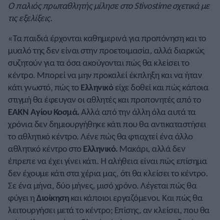
Ο παλιός πρωταθλητής μίλησε στο Stivostime σχετικά με
τις εξελίξεις.
«Τα παιδιά έρχονται καθημερινά για προπόνηση και το
μυαλό της δεν είναι στην προετοιμασία, αλλά διαρκώς
συζητούν για τα όσα ακούγονται πώς θα κλείσει το
κέντρο. Μπορεί να μην προκαλεί έκπληξη και να ήταν
κάτι γνωστό, πώς το
Ελληνικό
είχε δοθεί και πώς κάποια
στιγμή θα έφευγαν οι αθλητές και προπονητές από το
ΕΑΚΝ Αγίου Κοσμά.
Αλλά από την άλλη όλα αυτά τα
χρόνια δεν δημιουργήθηκε κάτι που θα αντικαταστήσει
το αθλητικό κέντρο. Λένε πώς θα φτιαχτεί ένα άλλο
αθλητικό κέντρο στο
Ελληνικό.
Μακάρι, αλλά δεν
έπρεπε να έχει γίνει κάτι. Η αλήθεια είναι πώς επίσημα
δεν έχουμε κάτι στα χέρια μας, ότι θα κλείσει το κέντρο.
Σε ένα μήνα, δύο μήνες, μισό χρόνο. Λέγεται πώς θα
φύγει η
Διοίκηση
και κάποιοι εργαζόμενοι. Και πώς θα
λειτουργήσει μετά το κέντρο; Επίσης, αν κλείσει, που θα