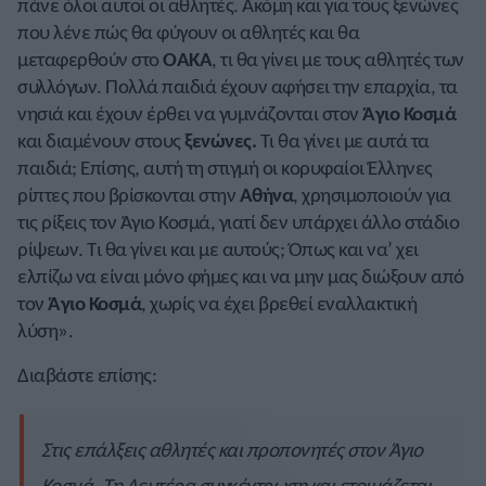
πάνε όλοι αυτοί οι αθλητές. Ακόμη και για τους ξενώνες
που λένε πώς θα φύγουν οι αθλητές και θα
μεταφερθούν στο
ΟΑΚΑ
, τι θα γίνει με τους αθλητές των
συλλόγων. Πολλά παιδιά έχουν αφήσει την επαρχία, τα
νησιά και έχουν έρθει να γυμνάζονται στον
Άγιο Κοσμά
και διαμένουν στους
ξενώνες.
Τι θα γίνει με αυτά τα
παιδιά; Επίσης, αυτή τη στιγμή οι κορυφαίοι Έλληνες
ρίπτες που βρίσκονται στην
Αθήνα
, χρησιμοποιούν για
τις ρίξεις τον Άγιο Κοσμά, γιατί δεν υπάρχει άλλο στάδιο
ρίψεων. Τι θα γίνει και με αυτούς; Όπως και να’ χει
ελπίζω να είναι μόνο φήμες και να μην μας διώξουν από
τον
Άγιο Κοσμά
, χωρίς να έχει βρεθεί εναλλακτική
λύση».
Διαβάστε επίσης:
Στις επάλξεις αθλητές και προπονητές στον Άγιο
Κοσμά- Τη Δευτέρα συγκέντρωση και ετοιμάζεται