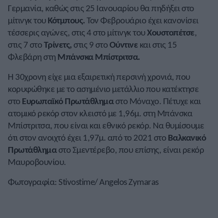
Γερμανία, καθώς στις 25 Ιανουαρίου θα πηδήξει στο
μίτινγκ του
Κότμπους.
Τον Φεβρουάριο έχει κανονίσει
τέσσερις αγώνες, στις 4 στο μίτινγκ του
Χουστοπέτσε
,
στις 7 στο
Τρίνετς,
στις 9 στο
Ούντινε
και στις 15
Φλεβάρη στη
Μπάνσκα Μπίστριτσα.
Η 30χρονη είχε μια εξαιρετική περσινή χρονιά, που
κορυφώθηκε με το ασημένιο μετάλλιο που κατέκτησε
στο
Ευρωπαϊκό Πρωτάθλημα
στο Μόναχο. Πέτυχε και
ατομικό ρεκόρ στον κλειστό με 1,96μ. στη Μπάνσκα
Μπίστριτσα, που είναι και εθνικό ρεκόρ. Να θυμίσουμε
ότι στον ανοιχτό έχει 1,97μ. από το 2021 στο
Βαλκανικό
Πρωτάθλημα
στο Σμεντέρεβο, που επίσης, είναι ρεκόρ
Μαυροβουνίου.
Φωτογραφία: Stivostime/ Angelos Zymaras