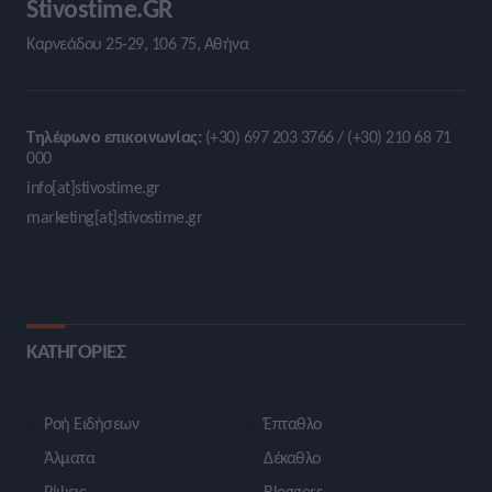
Stivostime.GR
Καρνεάδου 25-29, 106 75, Αθήνα
Τηλέφωνο επικοινωνίας:
(+30) 697 203 3766 / (+30) 210 68 71
000
info[at]stivostime.gr
marketing[at]stivostime.gr
ΚΑΤΗΓΟΡΙΕΣ
Ροή Ειδήσεων
Έπταθλο
Άλματα
Δέκαθλο
Ρίψεις
Bloggers