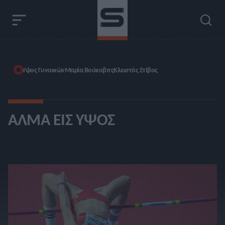
Ύψος Γυναικών
Μαρία Βούκοβιτς
Κλειστός Στίβος
ΆΛΜΑ ΕΙΣ ΎΨΟΣ