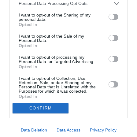
Personal Data Processing Opt Outs
ΦΙΝΛΑΝΔΙΑ: Σε αγώνα 10χλμ. στην Βάνταα νικητές ήταν
I want to opt-out of the Sharing of my
η Καμίλα Ρίτσαρτσον με 33.17 και ο Τουόμας Χέικιλα με
personal data.
31.03.
Opted In
I want to opt-out of the Sale of my
Personal Data.
Opted In
I want to opt-out of processing my
Personal Data for Targeted Advertising.
Opted In
I want to opt-out of Collection, Use,
Retention, Sale, and/or Sharing of my
Personal Data that Is Unrelated with the
A+
A-
A±
Purposes for which it was collected.
Opted In
CONFIRM
Εγγραφείτε στο Stivostime των
Data Deletion
Data Access
Privacy Policy