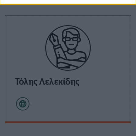
Τόλης Λελεκίδης