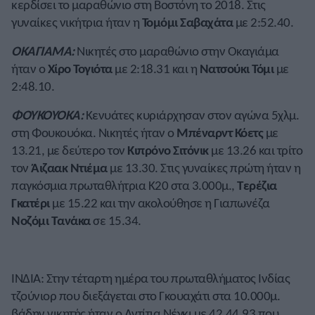
κερδίσει το μαραθώνιο στη Βοστόνη το 2018. Στις
γυναίκες νικήτρια ήταν η
Τομόμι Σαβαχάτα
με 2:52.40.
ΟΚΑΓΙΑΜΑ:
Νικητές στο μαραθώνιο στην Οκαγιάμα
ήταν ο
Χίρο Τογιότα
με 2:18.31 και η
Νατσούκι Τόμι
με
2:48.10.
ΦΟΥΚΟΥΟΚΑ:
Κενυάτες κυριάρχησαν στον αγώνα 5χλμ.
στη Φουκουόκα. Νικητές ήταν ο
Μπέναρντ Κόετς
με
13.21, με δεύτερο τον
Κιπρόνο Σιτόνικ
με 13.26 και τρίτο
τον
Άιζαακ Ντιέμα
με 13.30. Στις γυναίκες πρώτη ήταν η
παγκόσμια πρωταθλήτρια Κ20 στα 3.000μ.,
Τερέζια
Γκατέρι
με 15.22 και την ακολούθησε η Γιαπωνέζα
Νοζόμι Τανάκα
σε 15.34.
ΙΝΔΙΑ: Στην τέταρτη ημέρα του πρωταθλήματος Ινδίας
τζούνιορ που διεξάγεται στο Γκουαχάτι στα 10.000μ.
βάδην νικητής ήταν ο Αντίτια Νέγκι με 42.44.93 που