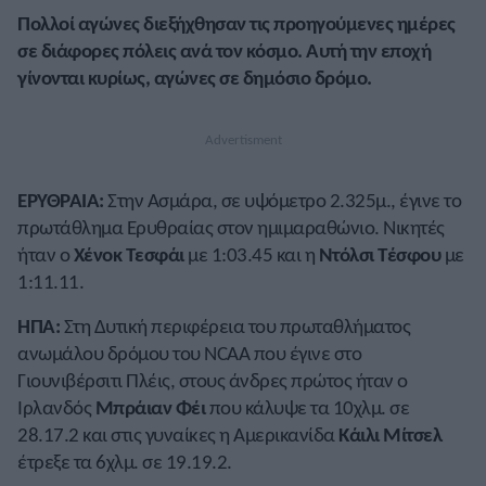
Πολλοί αγώνες διεξήχθησαν τις προηγούμενες ημέρες
σε διάφορες πόλεις ανά τον κόσμο. Αυτή την εποχή
γίνονται κυρίως, αγώνες σε δημόσιο δρόμο.
ΕΡΥΘΡΑΙΑ:
Στην Ασμάρα, σε υψόμετρο 2.325μ., έγινε το
πρωτάθλημα Ερυθραίας στον ημιμαραθώνιο. Νικητές
ήταν ο
Χένοκ Τεσφάι
με 1:03.45 και η
Ντόλσι Tέσφου
με
1:11.11.
ΗΠΑ:
Στη Δυτική περιφέρεια του πρωταθλήματος
ανωμάλου δρόμου του NCAA που έγινε στο
Γιουνιβέρσιτι Πλέις, στους άνδρες πρώτος ήταν ο
Ιρλανδός
Μπράιαν Φέι
που κάλυψε τα 10χλμ. σε
28.17.2 και στις γυναίκες η Αμερικανίδα
Κάιλι Μίτσελ
έτρεξε τα 6χλμ. σε 19.19.2.