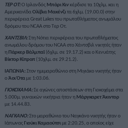
ΤΕΡ ΟΤ:
Ο Ιρλανδός
Μπάρι Κιν
κέρδισε τα 10χλμ. και η
Αμερικανίδα
Ολίβια Μακένζι
τα 6χλμ. (19.00.0) στην
περιφέρεια Great Lakes του πρωταθλήματος ανωμάλου
δρόμου του NCAA στο Τερ Οτ.
ΧΑΝΤΣΒΙΛ:
Στη Νότια περιφέρεια του πρωταθλήματος
ανωμάλου δρόμου του NCAA στο Χάντσβιλ νικητές ήταν
η
Πάρκερ Βάλμπαϊ
(6χλμ. σε 19.17.2) και ο Κενυάτης
Βίκτορ Κίπροπ
(10χλμ. σε 29.21.2).
ΙΑΠΩΝΙΑ:
Στον ημιμαραθώνιο στη Μιγιάκο νικητής ήταν
ο
Άοι Ότα
με 1:03.06.
ΓΙΟΚΟΧΑΜΑ:
Σε αγώνες αποστάσεων στη Γιοκοχάμα στα
5.000μ. γυναικών νικήτρια ήταν η
Μάργκαρετ Άκιντορ
με 14.44.83.
ΝΑΓΚΑΝΟ:
Στο μαραθώνιο του Ναγκάνο νικητής ήταν ο
Ιάπωνας
Γιούκι Καμαούτσι
με 2:20.25, ο οποίος είχε