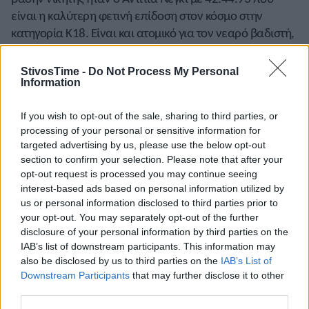
είναι η καλύτερη φετινή επίδοση στον κόσμο στην
κατηγορία Κ18. Είναι και ατομικό για τον νεαρό βαδιστή,
ενώ δεύτερος ήταν ο Μπαμπέντρα Σινγκ με 43.15.47.
Ακόμη στην Κ20 κέρδισε στο μήκος ο Αμίτρα Γκος με
StivosTime -
Do Not Process My Personal
Information
7,55μ. (+2,1) και στην Κ18 στον ακοντισμό νικήτρια ήταν
η Ντέπικα με 53,36μ. (500γρ.).
If you wish to opt-out of the sale, sharing to third parties, or
ΙΤΑΛΙΑ: Στον ημιμαραθώνιο στη Ρώμη νικητές ήταν η
processing of your personal or sensitive information for
targeted advertising by us, please use the below opt-out
Κλεμεντίν Μουκαντάνγκα από τη Ρουάντα με 1:10.03
section to confirm your selection. Please note that after your
και ο Σελεστίν Ντικουμάνα από το Μπουρούντι με
opt-out request is processed you may continue seeing
1:02.56.
interest-based ads based on personal information utilized by
us or personal information disclosed to third parties prior to
your opt-out. You may separately opt-out of the further
disclosure of your personal information by third parties on the
ΡΩΣΙΑ: Στον ημιμαραθώνιο στην Γκατσίνα νικητές ήταν ο
IAB’s list of downstream participants. This information may
Βλαντιμίρ Πονομάριοφ με 1:05.41 και η Τατιάνα
also be disclosed by us to third parties on the
IAB’s List of
Κουράμσινα με 1:15.33.
Downstream Participants
that may further disclose it to other
third parties.