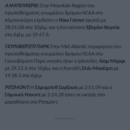
ΑΛΜΠΟΥΚΕΡΚΙ:
Στην Mountain Region του
πρωταθλήματος ανωμάλου δρόμου NCAA στο
Αλμπουκέρκι κέρδισαν ο
Νίκο Γιάνγκ
(φωτό) με
28.01.08 στα 10χλμ. και η Κενυάτισσα
Έβερλιν Κεμπόι
στα 6χλμ. με 19.47.6.
ΓΙΟΥΝΙΒΕΡΣΙΤΙ ΠΑΡΚ:
Στην Mid-Atlantic περιφέρεια του
πρωταθλήματος ανωμάλου δρόμου NCAA στο
Γιουνιβέριστι Παρκ νικητές ήταν ο Ιρλανδός
Λίαμ Μέρφι
με 29.52.6 στα 10χλμ. και η Καναδή
Σέιλι Μακέιμπ
με
19.58.3 στα 6χλμ.
ΡΙΤΣΜΟΝΤ:
Η
Σάραμπεθ Σαρζουά
με 2:51.09 και ο
Σάμουελ Ντουντ
με 2:24.28 ήταν οι νικητές στο
μαραθώνιο στο Ρίτσμοντ.