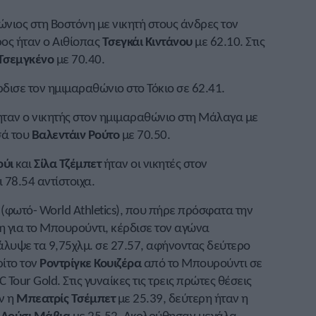
νιος στη Βοστόνη με νικητή στους άνδρες τον
ρος ήταν ο Αιθίοπας
Τσεγκάι Κιντάνου
με 62.10. Στις
Τσεμγκένο
με 70.40.
δισε τον ημιμαραθώνιο στο Τόκιο σε 62.41.
ταν ο νικητής στον ημιμαραθώνιο στη Μάλαγα με
σά του
Βαλεντάιν Ρούτο
με 70.50.
ούι
και
Σίλα Τζέμπετ
ήταν οι νικητές στον
 78.54 αντίστοιχα.
(φωτό- World Athletics), που πήρε πρόσφατα την
η για το Μπουρούντι, κέρδισε τον αγώνα
λυψε τα 9,75χλμ. σε 27.57, αφήνοντας δεύτερο
ρίτο τον
Ροντρίγκε Κουιζέρα
από το Μπουρούντι σε
Tour Gold. Στις γυναίκες τις τρεις πρώτες θέσεις
ν η
Μπεατρίς Τσέμπετ
με 25.39, δεύτερη ήταν η
η
Λούσι Μάβια
με 25.52. Ακολούθησαν μεγάλα