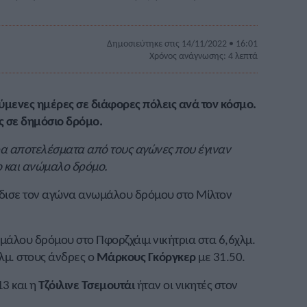
Δημοσιεύτηκε στις 14/11/2022 • 16:01
Χρόνος ανάγνωσης: 4 λεπτά
ύμενες ημέρες σε διάφορες πόλεις ανά τον κόσμο.
ς σε δημόσιο δρόμο.
ερα αποτελέσματα από τους αγώνες που έγιναν
ο και ανώμαλο δρόμο.
δισε τον αγώνα ανωμάλου δρόμου στο Μίλτον
μάλου δρόμου στο Πφορζχάιμ νικήτρια στα 6,6χλμ.
χλμ. στους άνδρες ο
Μάρκους Γκόργκερ
με 31.50.
3 και η
Τζόιλινε Τσεμουτάι
ήταν οι νικητές στον