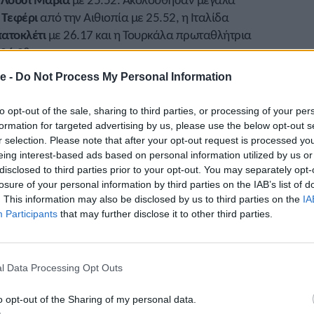
 Τεφέρι
από την Αιθιοπία με 25.52, η Ιταλίδα
ατοκλέτι
με 26.17 και η Τουρκάλα πρωταθλήτρια
26.28.
e -
Do Not Process My Personal Information
Μπουρούντι κέρδισε τον ημιμαραθώνιο στη Ρίβα
έρδισε η Γερμανίδα
Τέα Χάιμ
με 73.44.
to opt-out of the sale, sharing to third parties, or processing of your per
μαραθώνιο στη Ραβένα. Στους άνδρες νικητής ήταν
formation for targeted advertising by us, please use the below opt-out s
r selection. Please note that after your opt-out request is processed y
τις γυναίκες η
Σάρα Λάγκατ
με 2:39.13. Παράλληλα
eing interest-based ads based on personal information utilized by us or
ς Κενυάτες
Ντίκσον Σίμπα
με 61.35 και
Βερόνικα
disclosed to third parties prior to your opt-out. You may separately opt-
losure of your personal information by third parties on the IAB’s list of
. This information may also be disclosed by us to third parties on the
IA
μπι
κέρδισε τον μαραθώνιο στη Βηρυτό με 2:28.57
Participants
that may further disclose it to other third parties.
Μιτίκου Ντεκέμπα
με 2:14.21.
κατ
με 2:11.06 και η συμπατριώτισσά του
Σέλμιθ
l Data Processing Opt Outs
αθώνιο στη Κουάλα Λουμπούρ. Παράλληλα έγινε
άτη
Τζέιμς Καχούρα
με 67.45 και η
Ρόζμαρι Κατούα
o opt-out of the Sharing of my personal data.