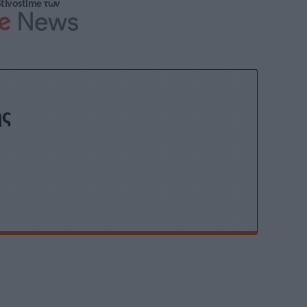
Stivostime των
ης