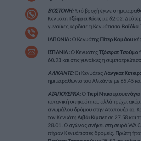
ΒΟΣΤΟΝΗ:
Υπό βροχή έγινε ο ημιμαραθώ
Κενυάτη
Τζόφρεϊ Κόετς
με 62.02. Δεύτε
γυναίκες κέρδισε η Κενυάτισσα
Βαϊόλα 
ΙΑΠΩΝΙΑ:
Ο Κενυάτης
Πίτερ Καμάου
κέρ
ΙΣΠΑΝΙΑ:
Ο Κενυάτης
Τζόσφατ Τσούμο
ή
60.23 και στις γυναίκες η συμπατριώτισ
ΑΛΙΚΑΝΤΕ:
Οι Κενυάτες
Λάνγκατ Κιπκιρ
ημιμαραθώνιο του Αλικάντε με 65.45 και
ΑΤΑΠΟΥΕΡΚΑ:
Ο
Τιερί Ντικουμουενάγιο
ισπανική υπηκοότητα, αλλά τρέχει ακόμ
ανωμάλου δρόμου στην Αταπουέρκα. Κά
τον Κενυάτη
Λιβάι Κίμπετ
σε 27.58 και τ
28.01. Ο αγώνας ανήκει στη σειρά WA CC 
πήραν Κενυάτισσες δρομείς. Πρώτη ήτα
Πιούριτι Τσεπκιρούι
με 25.52 και τρίτη 