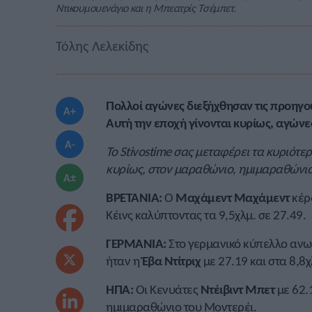
Ντικουμουενάγιο και η Μπεατρίς Τσέμπετ.
Τόλης Λελεκίδης
Πολλοί αγώνες διεξήχθησαν τις προηγο
A+
Αυτή την εποχή γίνονται κυρίως, αγώνε
A-
Το Stivostime σας μεταφέρει τα κυριότ
κυρίως, στον μαραθώνιο, ημιμαραθώνι
A±
ΒΡΕΤΑΝΙΑ:
Ο
Μαχάμεντ Μαχάμεντ
κέρ
Κέινς καλύπτοντας τα 9,5χλμ. σε 27.49.
ΓΕΡΜΑΝΙΑ:
Στο γερμανικό κύπελλο ανω
ήταν η
Έβα Ντίτριχ
με 27.19 και στα 8,8
ΗΠΑ:
Οι Κενυάτες
Ντέιβιντ Μπετ
με 62.1
ημιμαραθώνιο του Μοντερέι.