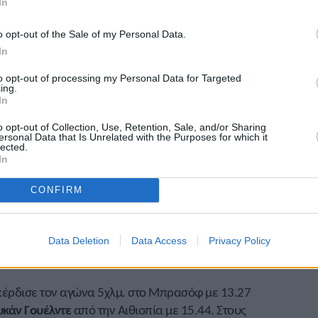
In
τάσε
σε 28.38 και η
Ικράμ Ουαζίζ
με 33.11 ήταν οι
o opt-out of the Sale of my Personal Data.
In
τσο Μοκόφενγκ
και η
Σερν Μπόσμαν
ήταν οι
to opt-out of processing my Personal Data for Targeted
με 2:22.23 και 2:59.13 αντίστοιχα.
ing.
In
και η συμπατριώτισσά του
Σόφι Τζεπτσίρτσιρ
ήταν
o opt-out of Collection, Use, Retention, Sale, and/or Sharing
 με 2:17.57 και 2:36.20 αντίστοιχα. Παράλληλα
ersonal Data that Is Unrelated with the Purposes for which it
lected.
 Τανζανό
Ινιάσι Σούλε
με 1:03.15 και την
Αϊνάντις
In
CONFIRM
 10χλμ. στο Γκολένιοφ, με τον
Ρομάν Αντάμοβιτς
33.23.
Data Deletion
Data Access
Privacy Policy
ε το πολωνικό πρωτάθλημα 10χλμ. στις γυναίκες
32.43.
έρδισε τον αγώνα 5χλμ. στο Μπρασόφ με 13.27
κάν Γουέλντε
από την Αιθιοπία με 15.44. Στους