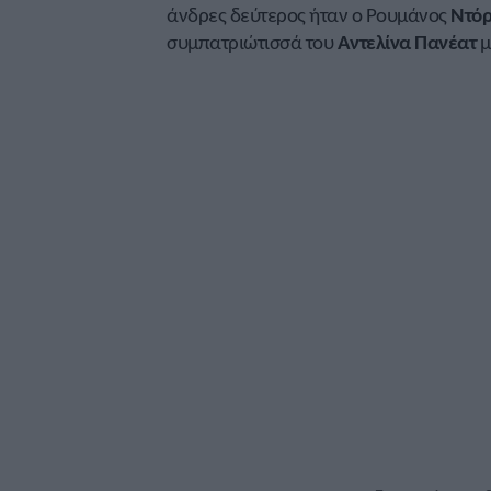
άνδρες δεύτερος ήταν ο Ρουμάνος
Ντόρ
συμπατριώτισσά του
Αντελίνα Πανέατ
μ