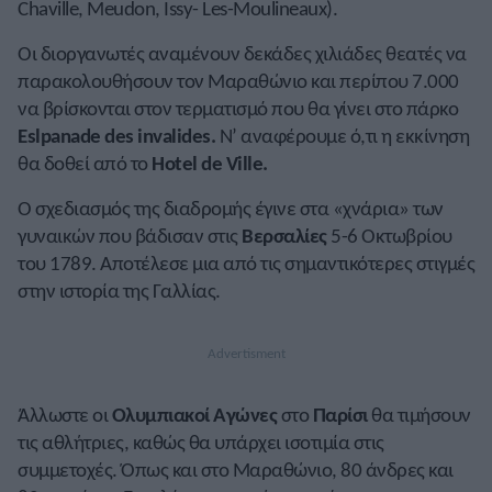
Chaville, Meudon, Issy- Les-Moulineaux).
Οι διοργανωτές αναμένουν δεκάδες χιλιάδες θεατές να
παρακολουθήσουν τον Μαραθώνιο και περίπου 7.000
να βρίσκονται στον τερματισμό που θα γίνει στο πάρκο
Eslpanade des invalides.
Ν’ αναφέρουμε ό,τι η εκκίνηση
θα δοθεί από το
Hotel de Ville.
Ο σχεδιασμός της διαδρομής έγινε στα «χνάρια» των
γυναικών που βάδισαν στις
Βερσαλίες
5-6 Οκτωβρίου
του 1789. Αποτέλεσε μια από τις σημαντικότερες στιγμές
στην ιστορία της Γαλλίας.
Άλλωστε οι
Ολυμπιακοί Αγώνες
στο
Παρίσι
θα τιμήσουν
τις αθλήτριες, καθώς θα υπάρχει ισοτιμία στις
συμμετοχές. Όπως και στο Μαραθώνιο, 80 άνδρες και