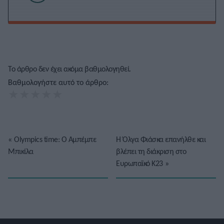
Το άρθρο δεν έχει ακόμα βαθμολογηθεί.
Βαθμολογήστε αυτό το άρθρο:
★
★
★
★
★
«
Olympics time: Ο Αμπέμπε
Η Όλγα Φιάσκα επανήλθε και
Μπικίλα
βλέπει τη διάκριση στο
Ευρωπαϊκό Κ23
»