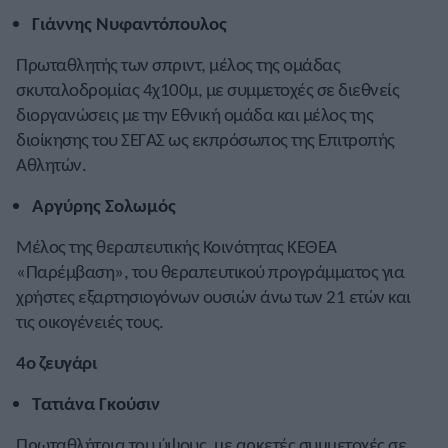
Γιάννης Νυφαντόπουλος
Πρωταθλητής των σπριντ, μέλος της ομάδας
σκυταλοδρομίας 4χ100μ, με συμμετοχές σε διεθνείς
διοργανώσεις με την Εθνική ομάδα και μέλος της
διοίκησης του ΣΕΓΑΣ ως εκπρόσωπος της Επιτροπής
Αθλητών.
Αργύρης Σολωμός
Μέλος της θεραπευτικής Κοινότητας ΚΕΘΕΑ
«Παρέμβαση», του θεραπευτικού προγράμματος για
χρήστες εξαρτησιογόνων ουσιών άνω των 21 ετών και
τις οικογένειές τους.
4ο ζευγάρι
Τατιάνα Γκούσιν
Πρωταθλήτρια του ύψους, με αρκετές συμμετοχές σε