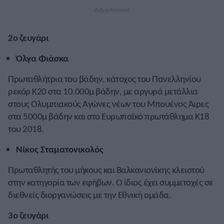
2ο ζευγάρι
Όλγα Φιάσκα
Πρωταθλήτρια του βάδην, κάτοχος του Πανελληνίου
ρεκόρ Κ20 στα 10.000μ βάδην, με αργυρά μετάλλια
στους Ολυμπιακούς Αγώνες νέων του Μπουένος Άιρες
στα 5000μ βάδην και στο Ευρωπαϊκό πρωτάθλημα Κ18
του 2018.
Νίκος Σταματονικολός
Πρωταθλητής του μήκους και Βαλκανιονίκης κλειστού
στην κατηγορία των εφήβων. Ο ίδιος έχει συμμετοχές σε
διεθνείς διοργανώσεις με την Εθνική ομάδα.
3ο ζευγάρι