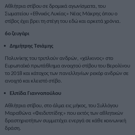
Αθλήτρια στίβου σε δρομικά αγωνίσματα, του
Σωματείου «Εθνικός Λυκίας» Νέας Μάκρης όπου ο
στίβος έχει βρει τη στέγη του εδώ και αρκετά χρόνια.
6ο ζευγάρι
Δημήτρης Τσιάμης
Πολυνίκης του τριπλούν ανδρών, «χάλκινος» στο
Ευρωπαϊκό πρωτάθλημα ανοιχτού στίβου του Βερολίνου
το 2018 και κάτοχος των πανελληνίων ρεκόρ ανδρών σε
ανοιχτό και κλειστό στίβο.
Ελπίδα Γιαννοπούλου
Αθλήτρια στίβου, στο άλμα εις μήκος, του Συλλόγου
Μαραθώνα «Φειδιππίδης» που εκτός των αθλητικών
δραστηριοτήτων συμμετέχει ενεργά σε κάθε κοινωνική
δράση.