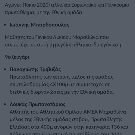
Αγώνες (Τόκιο 2020) αλλά και Ευρωπαϊκό και Παγκόσμιο
πρωτάθλημα, με την Εθνική ομάδα.
Ιωάννης Μπαρδόπουλος
Μαθητής του Γενικού Λυκείου Μαραθώνα που
συμμετέχει σε αυτή τη μεγάλη αθλητική διοργάνωση.
9ο ζευγάρι
Παναγιώτης Τριβυζάς
Πρωταθλητής των σπριντ, μέλος της ομάδας
σκυταλοδρομίας 4Χ100μ με συμμετοχές σε
διεθνείς διοργανώσεις με την Εθνική ομάδα.
Λουκάς Πρωτονοτάριος
Αθλητής του Αθλητικού Ομίλου ΑΜΕΑ Μαραθώνα,
μέλος της Εθνικής ομάδας στίβου, Πρωταθλητής
Ελλάδας στα 400μ ανδρών στην κατηγορία Τ36 και
Χάλκινος στο Ευρωπαϊκό πρωτάθλημα του 2021