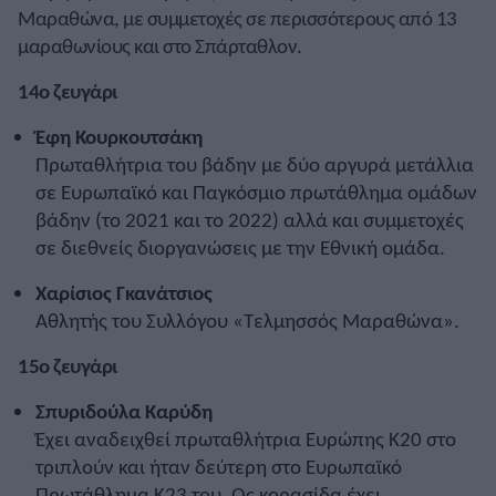
Μαραθώνα, με συμμετοχές σε περισσότερους από 13
μαραθωνίους και στο Σπάρταθλον.
14ο ζευγάρι
Έφη Κουρκουτσάκη
Πρωταθλήτρια του βάδην με δύο αργυρά μετάλλια
σε Ευρωπαϊκό και Παγκόσμιο πρωτάθλημα ομάδων
βάδην (το 2021 και το 2022) αλλά και συμμετοχές
σε διεθνείς διοργανώσεις με την Εθνική ομάδα.
Χαρίσιος Γκανάτσιος
Αθλητής του Συλλόγου «Τελμησσός Μαραθώνα».
15ο ζευγάρι
Σπυριδούλα Καρύδη
Έχει αναδειχθεί πρωταθλήτρια Ευρώπης Κ20 στο
τριπλούν και ήταν δεύτερη στο Ευρωπαϊκό
Πρωτάθλημα Κ23 του. Ως κορασίδα έχει