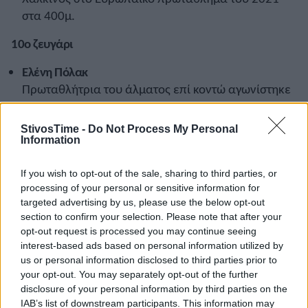
στα 400μ.
10ο ζευγάρι
Ελένη Πόλακ
Πρωταθλήτρια του άλματος επί κοντώ αγωνίστηκε
στους Ολυμπιακούς Αγώνες του Τόκιο 2020, ενώ
ήταν 5η στο Ευρωπαϊκό Πρωτάθλημα κλειστού του
StivosTime -
Do Not Process My Personal
2021.
Information
Αλέξανδρος Αντωνίου
If you wish to opt-out of the sale, sharing to third parties, or
Μέλος της θεραπευτικής Κοινότητας ΚΕΘΕΑ
processing of your personal or sensitive information for
«Παρέμβαση», της οποίας το πρόγραμμα έχει
targeted advertising by us, please use the below opt-out
section to confirm your selection. Please note that after your
έδρα τη Ραφήνα.
opt-out request is processed you may continue seeing
interest-based ads based on personal information utilized by
11ο ζευγάρι
us or personal information disclosed to third parties prior to
your opt-out. You may separately opt-out of the further
Αλέξανδρος Παπαμιχαήλ
disclosure of your personal information by third parties on the
Πρωταθλητής του βάδην, 18 φορές Πανελληνιονίκης σε
IAB’s list of downstream participants. This information may