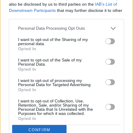
also be disclosed by us to third parties on the
IAB’s List of
ανοιχτό και κλειστό στίβο και κάτοχος τεσσάρων
Downstream Participants
that may further disclose it to other
πανελληνίων ρεκόρ με συμμετοχές σε διεθνείς
third parties.
διοργανώσεις από το 2006 και τρεις συμμετοχές σε
Ολυμπιακούς Αγώνες (Λονδίνο, Ρίο, Τόκιο).
Personal Data Processing Opt Outs
I want to opt-out of the Sharing of my
Χριστίνα Κλεφτάκη
personal data.
Opted In
Αθλήτρια του Συλλόγου «Τελμησσός Μαραθώνα», του
Αυθεντικού Συλλόγου Μαραθωνοδρόμων όπως
I want to opt-out of the Sale of my
Personal Data.
αποκαλείται το σωματείο.
Opted In
12ο ζευγάρι
I want to opt-out of processing my
Personal Data for Targeted Advertising.
Opted In
Κώστας Δήμας
I want to opt-out of Collection, Use,
Μαραθωνοδρόμος του Συλλόγου «Μιλτιάδης»
Retention, Sale, and/or Sharing of my
Personal Data that Is Unrelated with the
Μαραθώνα, που αφορά κυρίως σε αγωνίσματα και
Purposes for which it was collected.
αθλήματα αντοχής. Νοσηλευτής σε δημόσιο
Opted In
νοσοκομείο.
CONFIRM