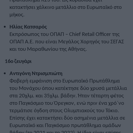
κατακτήσει χάλκινο μετάλλιο στο Ευρωπαϊκό στο
μήκος.
Ηλίας Κατσαρός
Εκπρόσωπος του ΟΠΑΠ – Chief Retail Officer της
ΟΠΑΠ Α.Ε. που είναι Μεγάλος Χορηγός του ΣΕΓΑΣ
και του Μαραθωνίου της Αθήνας.
16ο ζευγάρι
Αντιγόνη Ντρισμπιώτη
Φοβερή εμφάνιση στο Ευρωπαϊκό Πρωτάθλημα
του Μονάχου όπου κατέκτησε δύο χρυσά μετάλλια
στα 20χλμ. και 35χλμ. βάδην. Ήταν τέταρτη φέτος
στο Παγκόσμιο του Όρεγκον, ενώ πριν ένα χρό΄νο
τερμάτισε όγδοη στους Ολυμπιακούς του Τόκιο.
Επίσης έχει κατακτήσει δύο ασημένια μετάλλια σε
Ευρωπαϊκό και Παγκόσμιο πρωτάθλημα ομάδων
βάδην (το 2021 και το 2022). Η ίδια είναι επίσης