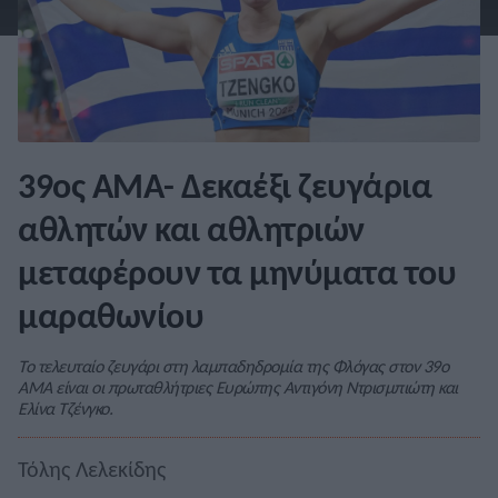
39ος ΑΜΑ- Δεκαέξι ζευγάρια
αθλητών και αθλητριών
μεταφέρουν τα μηνύματα του
μαραθωνίου
Το τελευταίο ζευγάρι στη λαμπαδηδρομία της Φλόγας στον 39ο
ΑΜΑ είναι οι πρωταθλήτριες Ευρώπης Αντιγόνη Ντρισμπιώτη και
Ελίνα Τζένγκο.
Τόλης Λελεκίδης