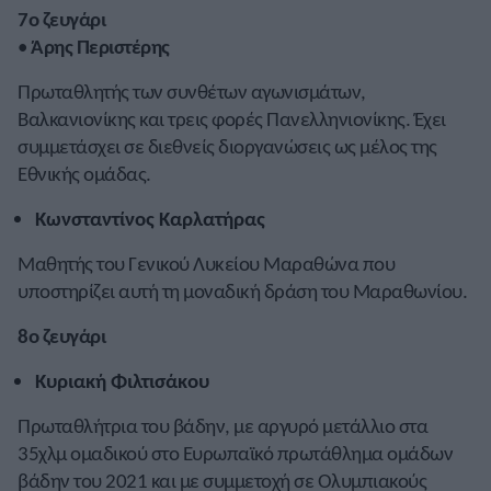
7ο ζευγάρι
•
Άρης Περιστέρης
Πρωταθλητής των συνθέτων αγωνισμάτων,
Βαλκανιονίκης και τρεις φορές Πανελληνιονίκης. Έχει
συμμετάσχει σε διεθνείς διοργανώσεις ως μέλος της
Εθνικής ομάδας.
Κωνσταντίνος Καρλατήρας
Μαθητής του Γενικού Λυκείου Μαραθώνα που
υποστηρίζει αυτή τη μοναδική δράση του Μαραθωνίου.
8ο ζευγάρι
Κυριακή Φιλτισάκου
Πρωταθλήτρια του βάδην, με αργυρό μετάλλιο στα
35χλμ ομαδικού στο Ευρωπαϊκό πρωτάθλημα ομάδων
βάδην του 2021 και με συμμετοχή σε Ολυμπιακούς