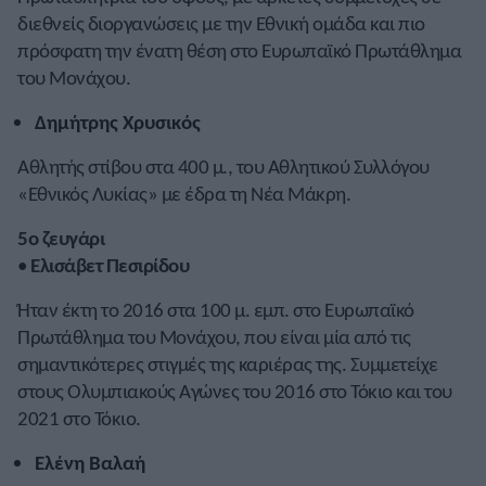
διεθνείς διοργανώσεις με την Εθνική ομάδα και πιο
πρόσφατη την ένατη θέση στο Ευρωπαϊκό Πρωτάθλημα
του Μονάχου.
Δημήτρης Χρυσικός
Αθλητής στίβου στα 400 μ., του Αθλητικού Συλλόγου
«Εθνικός Λυκίας» με έδρα τη Νέα Μάκρη.
5ο ζευγάρι
•
Ελισάβετ Πεσιρίδου
Ήταν έκτη το 2016 στα 100 μ. εμπ. στο Ευρωπαϊκό
Πρωτάθλημα του Μονάχου, που είναι μία από τις
σημαντικότερες στιγμές της καριέρας της. Συμμετείχε
στους Ολυμπιακούς Αγώνες του 2016 στο Τόκιο και του
2021 στο Τόκιο.
Ελένη Βαλαή