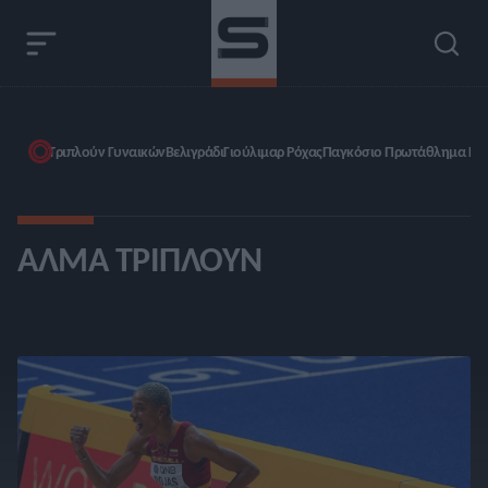
Τριπλούν Γυναικών
Βελιγράδι
Γιούλιμαρ Ρόχας
Παγκόσιο Πρωτάθλημα Κλε
ΆΛΜΑ ΤΡΙΠΛΟΎΝ