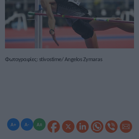
Φωτογραφίες: stivostime/ Angelos Zymaras
A+
A-
A±