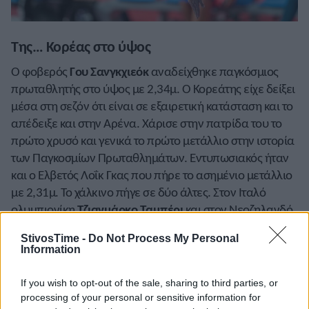
Της… Κορέας στο ύψος
Ο φοβερός
Γου Σανγκχιεόκ
αναδείχθηκε παγκόσμιος
πρωταθλητής στο ύψος με 2,34μ. Ο Κορεάτης είχε δείξει
μέσα στη σεζόν ότι είναι σε εξαιρετική κατάσταση και το
απέδειξε και στην Αρένα. Χάρισε στην πατρίδα του το
πρώτο χρυσό και γενικά το πρώτο μετάλλιο στην ιστορία
των Παγκοσμίων Πρωταθλημάτων. Εντυπωσιακός ήταν
και ο Ελβετός Λοΐκ Γκας που πήρε το ασημένιο μετάλλιο
με 2,31μ. Το χάλκινο πήγε σε δύο άλτες. Στον Ιταλό
ολυμπιονίκη
Τζιανμάρκο Ταμπέρι
και στον Νεοζηλανδό
Χάμις Κερ
που πέρασαν επίσης, 2,31μ.
StivosTime -
Do Not Process My Personal
Information
If you wish to opt-out of the sale, sharing to third parties, or
processing of your personal or sensitive information for