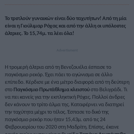
Το τριπλούν γυναικών είναι δύο ταχυτήτων! Από τη μία
είναι η Γιούλιμαρ Ρόχας και από την άλλη οι υπόλοιπες
άλτριες. Το 15,74μ. τα λέει όλα!
Η τρομερή άλτρια από τη Βενεζουέλα έσπασε το
παγκόσμιο ρεκόρ. Έχει πάει το αγώνισμα σε άλλο
επίπεδο. Κέρδισε με ένα μέτρο διαφορά από τη δεύτερη
στο
Παγκόσμιο Πρωτάθλημα κλειστού
στο Βελιγράδι. Τι
να πει κανείς για την εκπληκτική Ρόχας. Πολλοί άνδρες
δεν κάνουν το τρίτο άλμα της. Καταφέρνει να διατηρεί
την ταχύτητα μέχρι το τέλος. Έσπασε το δικό της
παγκόσμιο ρεκόρ που ήταν 15,43μ. από τις 24
Φεβρουαρίου του 2020 στη Μαδρίτη. Επίσης, έκανε