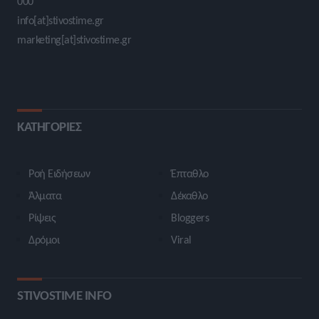
000
info[at]stivostime.gr
marketing[at]stivostime.gr
ΚΑΤΗΓΟΡΙΕΣ
Ροή Ειδήσεων
Έπταθλο
Άλματα
Δέκαθλο
Ρίψεις
Bloggers
Δρόμοι
Viral
STIVOSTIME INFO