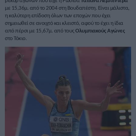
ρεκόρ αγώνων που είχε η Ρωσίδα
Τατιάνα Λεμπέντεβα
με 15,36μ. από το 2004 στη Βουδαπέστη. Είναι μάλιστα,
η καλύτερη επίδοση όλων των εποχών που έχει
σημειωθεί σε ανοιχτό και κλειστό, αφού το έχει η ίδια
από πέρσι με 15,67μ. από τους
Ολυμπιακούς Αγώνες
στο Τόκιο.