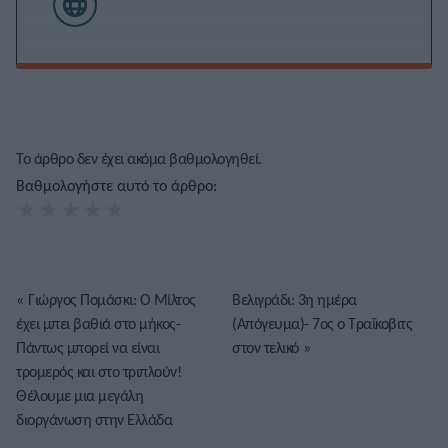
Το άρθρο δεν έχει ακόμα βαθμολογηθεί.
Βαθμολογήστε αυτό το άρθρο:
★
★
★
★
★
«
Γιώργος Πομάσκι: Ο Μίλτος
Βελιγράδι: 3η ημέρα
έχει μπει βαθιά στο μήκος-
(Απόγευμα)- 7ος ο Τραΐκοβιτς
Πάντως μπορεί να είναι
στον τελικό
»
τρομερός και στο τριπλούν!
Θέλουμε μια μεγάλη
διοργάνωση στην Ελλάδα