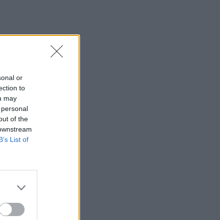
sonal or
ection to
ou may
 personal
out of the
 downstream
B’s List of