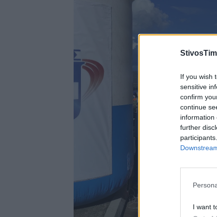
StivosTim
If you wish 
sensitive in
confirm you
continue se
information 
further disc
participants
Downstream 
Persona
I want t