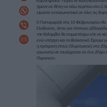
συμπλήρωσε: «
Είμαι σε καλή κατάστασ
ήμουν σε θέση να πάω περίπου στο 2.36
είμαστε ανταγωνιστικοί σε όλες τις διο
Ο Παπαμιχαήλ στις 10 Φεβρουαρίου θα 
Σλοβακίας, όπου για τέσσερις εβδομάδε
την Κολομβία θα συμμετάσχω είτε σε κάπ
ενώ υπάρχει και το Βαλκανικό. Έχουμε μ
η πρόκριση στους Ολυμπιακούς στα 20χλ
αγωνιστώ σε τουλάχιστον σε ένα 20άρι 
Παρισιού
».