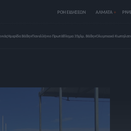
ΡΟΗ ΕΙΔΗΣΕΩΝ
ΑΛΜΑΤΑ
ΡIΨΕ
ινιάς
Ημερίδα Βάδην
Πανελλήνιο Πρωτάθλημα 35χλμ. Βάδην
Ολυμπιακό Κωπηλατ