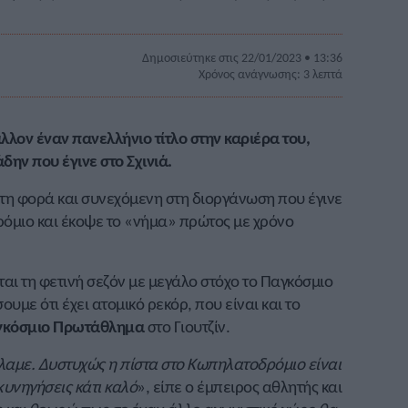
Δημοσιεύτηκε στις 22/01/2023 • 13:36
Χρόνος ανάγνωσης: 3 λεπτά
ον έναν πανελλήνιο τίτλο στην καριέρα του,
ην που έγινε στο Σχινιά.
ίτη φορά και συνεχόμενη στη διοργάνωση που έγινε
όμιο και έκοψε το «νήμα» πρώτος με χρόνο
αι τη φετινή σεζόν με μεγάλο στόχο το Παγκόσμιο
με ότι έχει ατομικό ρεκόρ, που είναι και το
κόσμιο Πρωτάθλημα
στο Γιουτζίν.
λαμε. Δυστυχώς η πίστα στο Κωπηλατοδρόμιο είναι
κυνηγήσεις κάτι καλό
», είπε ο έμπειρος αθλητής και