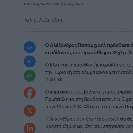
στο ολυμπιακό κωπηλατοδρόμιο.
Τόλης Λελεκίδης
Ο Αλέξανδρος Παπαμιχαήλ πρόσθεσε άλλ
A+
κερδίζοντας στο Πρωτάθλημα 35χλμ. βάδ
A-
Ο Έλληνας πρωταθλητής κερδίζει για τρ
την Κυριακή στο ολυμπιακό κωπηλατοδρ
A±
2:40.58.
Ο κορυφαίος μας βαδιστής προετοιμάζετ
Πρωτάθλημα στη Βουδαπέστη. Να θυμίσου
πανελλήνιο 2:34.48 από το περσινό
Παγ
«
Οι συνθήκες δεν ήταν όσο καλές θα θέ
αρκετά βαριά και δεν σου επιτρέπει να 