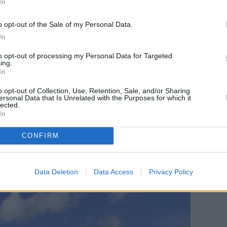
In
o opt-out of the Sale of my Personal Data.
In
ε η
Κυριακή Φιλτισάκου
που κάλυψε την
to opt-out of processing my Personal Data for Targeted
ing.
μια καλή εμφάνιση για την Ελληνίδα πρωταθλήτρια
In
ο περσινό πρωτάθλημα στα
Μέγαρα
, όταν είχε πάρει
o opt-out of Collection, Use, Retention, Sale, and/or Sharing
θλήτρια Ευρώπης
Αντιγόνη Ντρισμπιώτη
που δεν
ersonal Data that Is Unrelated with the Purposes for which it
ται για προετοιμασία στην Αυστραλία.
lected.
In
Καύκας
σε 2:53.59 και τρίτος ο
Κώστας
CONFIRM
 Φιάσκα
με 2:59.13, κοντά στο ατομικό της
ιώτη
με 3:13.24. Εγκατέλειψε η
Έφη Κουρκουτσάκη
.
Data Deletion
Data Access
Privacy Policy