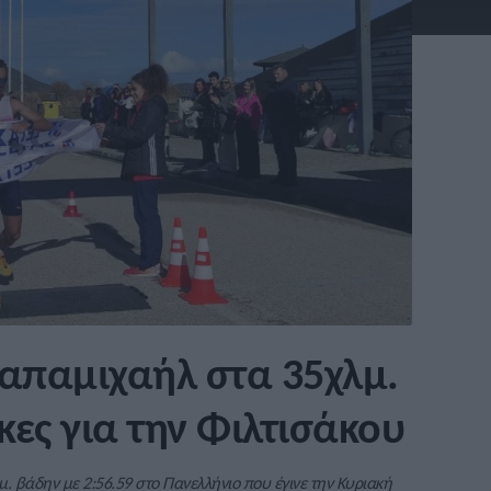
 Παπαμιχαήλ στα 35χλμ.
ίκες για την Φιλτισάκου
. βάδην με 2:56.59 στο Πανελλήνιο που έγινε την Κυριακή