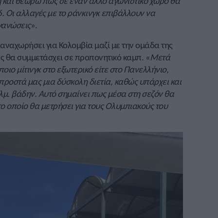
η και θεωρώ πως σε έναν άλλο αγωνιστικό χώρο θα
. Οι αλλαγές με το ράνκινγκ επιβάλλουν να
ργανώσεις
».
αναχωρήσει για Κολομβία μαζί με την ομάδα της
ς θα συμμετάσχει σε προπονητικό καμπ. «
Μετά
οιο μίτινγκ στο εξωτερικό είτε στο Πανελλήνιο,
προστά μας μια δύσκολη διετία, καθώς υπάρχει και
μ. βάδην. Αυτό σημαίνει πως μέσα στη σεζόν θα
το οποίο θα μετρήσει για τους Ολυμπιακούς του