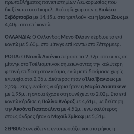
πρωταθλήματος πανεπιστημίων Λευκορωσίας που
διεξάγεται στο Γκόμελ. Ακόμη ξεχώρισαν η
Βιολέτα
Σκβόρτσοβα
με 14,15μ. στο τριπλούν και η
Ιρίνα Ζουκ
με
4,40μ. στο επί κοντώ.
ΟΛΛΑΝΔΙΑ:
Ο Ολλανδός
Μένο Φλουν
κέρδισε το επί
κοντώ με 5,60μ. στο μίτινγκ επί κοντώ στο Ζέτερμεερ.
ΡΩΣΙΑ:
Ο
Ντανίλ Λισένκο
πέρασε τα 2,32μ. στο ύψος σε
μίτινγκ στο Τσέλιαμπινσκ σημειώνοντας την καλύτερη
φετινή επίδοση στον κόσμο, ενώ μετά δοκίμασε χωρίς
επιτυχία στα 2,36μ. Δεύτερος ήταν ο
Ίλια Ίβανιουκ
με
2,23μ. Στις γυναίκες νικήτρια ήταν η
Μαρία Λασίτσκενε
με 1,95μ., η οποία έχασε στη συνέχεια το 2,02μ. Στο επί
κοντώ κέρδισε η
Πολίνα Κνόροζ
με 4,61μ., με δεύτερη
την
Ακσάνα Γκαταούλινα
με 4,51μ., ενώ καλύτερος
στους άνδρες ήταν ο
Μιχαΐλ Σμίκοφ
με 5,51μ.
ΣΕΡΒΙΑ:
Συνεχίζει να εντυπωσιάζει και στο μήκος η