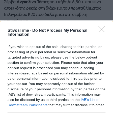
Σέρβα
Ανγκελίνα Τόπιτς
που πήδηξε 6,50μ. που είναι
ατομικό της ρεκόρ στη διάρκεια του πρωταθλήματος
Βελιγραδίου Κ20 που διεξάγεται στη σερβική
πρωτεύουσα.
ΣΟΥΗΔΙΑ:
Ο Σουηδός
Τόμπιας Μόντλερ
πήδηξε 7,95μ.
StivosTime -
Do Not Process My Personal
Information
στο μίτινγκ του Βάξο. Ακόμη οι συμπατριώτες του
Τζούλια Χένρικσον
κέρδισε τα 200μ. σε 23.32, η
Τίλντε
If you wish to opt-out of the sale, sharing to third parties, or
Γιόχανσον
επικράτησε στο μήκος με 6,35μ. και τέλος στα
processing of your personal or sensitive information for
200μ. ανδρών νικητής ήταν ο Φινλανδός
Σάμουελ
targeted advertising by us, please use the below opt-out
Πούρολα
με 20.93.
section to confirm your selection. Please note that after your
opt-out request is processed you may continue seeing
ΤΟΥΡΚΙΑ:
Η Τουρκάλα
Εντανούρ Τουλούμ
έτρεξε τα
interest-based ads based on personal information utilized by
400μ. σε 54.95 σημειώνοντας εθνικό ρεκόρ Κ20 στη
us or personal information disclosed to third parties prior to
your opt-out. You may separately opt-out of the further
διάρκεια του εθνικού πρωταθλήματος Κ18 και Κ20
disclosure of your personal information by third parties on the
κλειστού που διεξάγεται στη Μπούρσα.
IAB’s list of downstream participants. This information may
also be disclosed by us to third parties on the
IAB’s List of
ΤΣΕΧΙΑ:
Η Τσέχα
Λάντα Βοντρόβα
κέρδισε τα 150μ. σε
Downstream Participants
that may further disclose it to other
17.58 και τα 300μ. με 37.56 που είναι ατομικό της ρεκόρ
third parties.