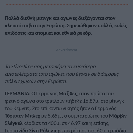
Πολλά διεθνή μίτινγκ και αγώνες διεξάγονται στον
κλειστό στίβο στην Ευρώπη. Σημειώθηκαν πολλές καλές
επιδόσεις και ατομικά και εθνικά ρεκόρ.
Το Stivostime σας μεταφέρει τα κυριότερα
αποτελέσματα από αγώνες που έγιναν σε διάφορες
πόλεις χωρών στην Ευρώπη.
ΓΕΡΜΑΝΙΑ:
Ο Γερμανός
Μαξ Χες
, στον πρώτο του
φετινό αγώνα στο τριπλούν πήδηξε 16,87μ. στο μίτινγκ
του Κέμνιτς. Στο επί κοντώ νικητής ήταν ο Γερμανός
Τόρμπεν Μπλεχ
με 5,65μ., ο συμπατριώτης του
Μάρβιν
Σλέγκελ
κέρδισε τα 400μ. σε 46.97 και η επίσης,
Γερμανίδα
Σίντι Ρόλεντερ
επικράτησε στα 60μ. εμπόδια