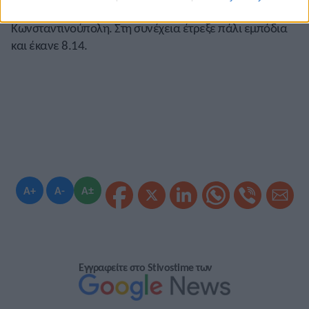
Ευρωπαϊκό Πρωτάθλημα κλειστού στην
Κωνσταντινούπολη. Στη συνέχεια έτρεξε πάλι εμπόδια
και έκανε 8.14.
A+
A-
A±
Εγγραφείτε στο Stivostime των