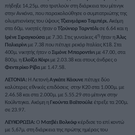
πήδηξε 14,25μ. στο τριπλούν στη διάρκεια του μίτινγκ
στην Ανκόνα, που παρακολούθησε ο συμπατριώτης της
ολυμπιονίκης του ύψους
Τζιανμάρκο Ταμπέρι.
Ακόμη
στα 60μ. νικητές ήταν ο
Τζούνιορ Ταρντόλι
σε 6.64 και η
η
Ιρένε Σιραγκούσα
με 7.30. Στις γυναίκες 4
ήταν η
Άλις
Παλιαρίνι
με 7.38 που πέτυχε ρεκόρ Ιταλίας Κ18. Στα
400μ. νικητής ήταν ο
Σιμόνε Μπαροντίνι
με 47.00, στα
800μ. η
Ελοΐζα Κόιρι
με 2.03.38 και στους άνδρες ο
Φεντερίκο Ρίβα
με 1.47.58.
ΛΕΤΟΝΙΑ:
Η Λετονή
Αγκάτε Κάουνε
πέτυχε δύο
καλύτερες εθνικές επιδόσεις στην Κ20 στα 1.000μ. με
2.46.58 και στα 2.000μ. με 5.55.29 στο μίτινγκ στην
Κούλντιγκα. Ακόμη η
Γκούντα Βαϊτσούλε
έτρεξε τα 200μ.
σε 23.97.
ΛΕΥΚΟΡΩΣΙΑ:
Ο
Ματβέι Βολκόφ
κέρδισε το επί κοντώ
με 5,67μ. στη διάρκεια της πρώτης ημέρας του