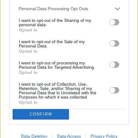
σε αγώνα στην Πράγα.
Personal Data Processing Opt Outs
ΓΙΑΜΠΛΟΝΕΤΣ:
Η Βρετανίδα
Ντίνα Άσερ- Σμιθ
έτρεξε τα
I want to opt-out of the Sharing of my
60μ. σε 7.09 στο μίτινγκ του Γιάμπλονετς (WIT Bronze),
personal data.
ενώ στις σειρές είχε κάνει 7.18. Δεύτερη ήταν η Ιρλανδή
Opted In
Σάρα Χίλι
σε 7.32 και τρίτη η Τσέχα
Καρολίνα
I want to opt-out of the Sale of my
Μανάσοβα
με 7.34. Στους άνδρες νικητής στα 60μ. ήταν
Personal Data.
Opted In
ο Τούρκος
Καϊχάν Οζέρ
με 6.58 και ακολούθησαν ο
Πολωνός
Όλιβερ Βντόβικ
με 6.61 και ο Τσέχος
Γιάν
I want to opt-out of processing my
Personal Data for Targeted Advertising.
Βελέμπα
με 6.64. Στη σφαιροβολία κέρδισε ο Τσέχος
Opted In
Τόμας Στάνεκ μ
ε 21,43μ. που είναι η καλύτερη φετινή
επίδοση στην Ευρώπη. Ακόμη στα 60μ. εμπόδια πρώτος
I want to opt-out of Collection, Use,
Retention, Sale, and/or Sharing of my
ήταν ο Τσέχος
Πετρ Σβόμποντα
με 7.59 και στις γυναίκες
Personal Data that Is Unrelated with the
Purposes for which it was collected.
πρώτη ήταν η συμπατριώτισσά του
Τερέζα Βοκάλοβα
με
Opted In
8.15.
CONFIRM
ΦΙΝΛΑΝΔΙΑ:
Η Φινλανδή
Λότα Χάραλα
κέρδισε τα 60μ.
εμπόδια με 8.00, που είναι ατομικό της ρεκόρ, σε μίτινγκ
στο Τάμπερε και έπιασε το όριο για το
Data Deletion
Data Access
Privacy Policy