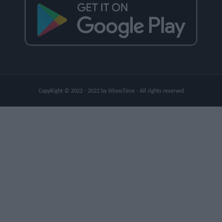
CopyRight © 2022 - 2022 by StivosTime - All rights reserved