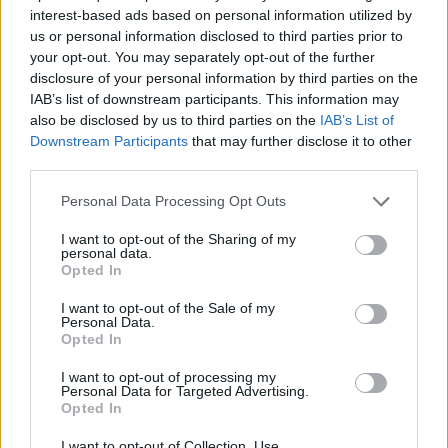
interest-based ads based on personal information utilized by
us or personal information disclosed to third parties prior to
your opt-out. You may separately opt-out of the further
disclosure of your personal information by third parties on the
IAB’s list of downstream participants. This information may
also be disclosed by us to third parties on the
IAB’s List of
Downstream Participants
that may further disclose it to other
Stivostime.GR
third parties.
Καρνεάδου 25-29, 106 75, Αθήνα
Personal Data Processing Opt Outs
I want to opt-out of the Sharing of my
personal data.
Opted In
Τηλέφωνο επικοινωνίας:
(+30) 697 203 3766 / (+30) 210 68 71
000
I want to opt-out of the Sale of my
Personal Data.
info[at]stivostime.gr
Opted In
marketing[at]stivostime.gr
I want to opt-out of processing my
Personal Data for Targeted Advertising.
Opted In
I want to opt-out of Collection, Use,