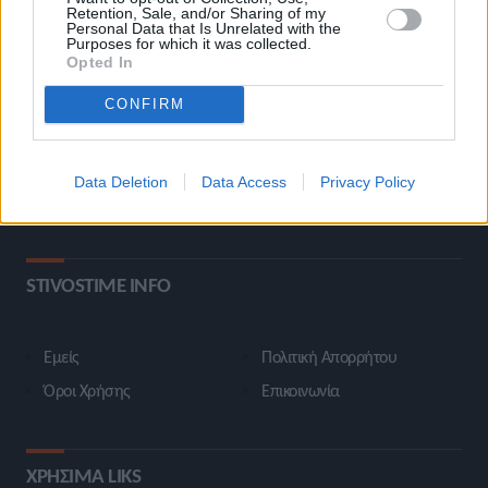
Retention, Sale, and/or Sharing of my
ΚΑΤΗΓΟΡΙΕΣ
Personal Data that Is Unrelated with the
Purposes for which it was collected.
Opted In
Ροή Ειδήσεων
Έπταθλο
CONFIRM
Άλματα
Δέκαθλο
Ρίψεις
Bloggers
Data Deletion
Data Access
Privacy Policy
Δρόμοι
Viral
STIVOSTIME INFO
Εμείς
Πολιτική Απορρήτου
Όροι Χρήσης
Επικοινωνία
ΧΡΗΣΙΜΑ LIKS