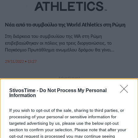
Νέα από το συμβούλιο της World Athletics στη Ρώμη
Στη διάρκεια του συμβουλίου της WA στη Ρώμη
επιβεβαιώθηκαν οι πόλεις για τρεις διοργανώσεις, το
Παγκόσμιο Πρωτάθλημα ανωμάλου δρόμου θα γίνει
Μεντουλίν-Πούλα το 2024, το Παγκόσμιο Πρωτάθλημα Κ20 στη
29/11/2022 • 13:27
Λίμα το 2024 και το Παγκόσμιο Πρωτάθλημα του 2025 στο
Τόκιο.
StivosTime -
Do Not Process My Personal
Information
If you wish to opt-out of the sale, sharing to third parties, or
processing of your personal or sensitive information for
targeted advertising by us, please use the below opt-out
section to confirm your selection. Please note that after your
opt-out request is processed you may continue seeing