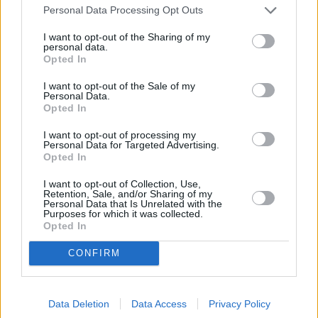
Personal Data Processing Opt Outs
I want to opt-out of the Sharing of my
personal data.
Opted In
I want to opt-out of the Sale of my
Personal Data.
Opted In
I want to opt-out of processing my
Personal Data for Targeted Advertising.
Opted In
Stivostime.GR
I want to opt-out of Collection, Use,
Καρνεάδου 25-29, 106 75, Αθήνα
Retention, Sale, and/or Sharing of my
Personal Data that Is Unrelated with the
Purposes for which it was collected.
Opted In
Τηλέφωνο επικοινωνίας:
(+30) 697 203 3766 / (+30) 210 68 71
CONFIRM
000
info[at]stivostime.gr
marketing[at]stivostime.gr
Data Deletion
Data Access
Privacy Policy