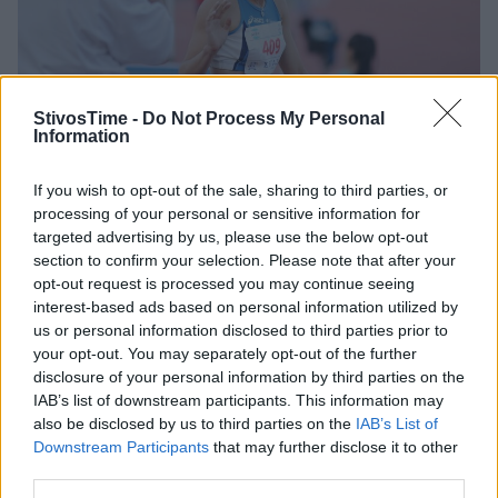
StivosTime -
Do Not Process My Personal
Information
If you wish to opt-out of the sale, sharing to third parties, or
Καλό ξεκίνημα από Κυριακοπούλου, Ξενιδάκη και Λαγό
processing of your personal or sensitive information for
στην Προύσα
targeted advertising by us, please use the below opt-out
section to confirm your selection. Please note that after your
Η Ανθή- Κοραΐνη Κυριακοπούλου κέρδισε τα 800μ. στο μίτινγκ
opt-out request is processed you may continue seeing
στην Προύσα με 2.08.42 που είναι ατομικό της ρεκόρ στον
interest-based ads based on personal information utilized by
κλειστό.
us or personal information disclosed to third parties prior to
your opt-out. You may separately opt-out of the further
15/01/2023 • 15:05
disclosure of your personal information by third parties on the
IAB’s list of downstream participants. This information may
also be disclosed by us to third parties on the
IAB’s List of
Downstream Participants
that may further disclose it to other
third parties.