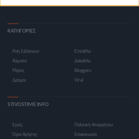
ΚΑΤΗΓΟΡΙΕΣ
Ροή Ειδήσεων
Έπταθλο
Άλματα
Δέκαθλο
Ρίψεις
Bloggers
Δρόμοι
Viral
STIVOSTIME INFO
Εμείς
Πολιτική Απορρήτου
Όροι Χρήσης
Επικοινωνία