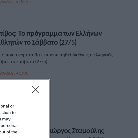
/05/2023 • 18:19
τίβος: Το πρόγραμμα των Ελλήνων
θλητών το Σάββατο (27/5)
πό ποια ονόματα θα εκπροσωπηθεί διεθνώς ο ελληνικός
τίβος το Σάββατο (27/5)
/05/2023 • 19:01
sonal or
ection to
ou may
 personal
τομικά ρεκόρ ο Γιώργος Σταμούλης
out of the