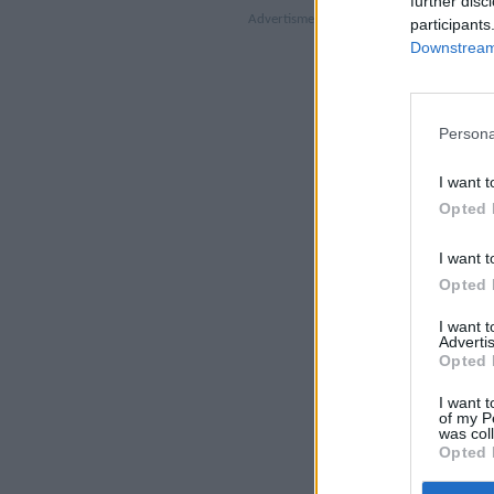
further disc
participants
Downstream 
Persona
I want t
Opted 
I want t
Opted 
I want 
Advertis
Opted 
I want t
of my P
was col
Opted 