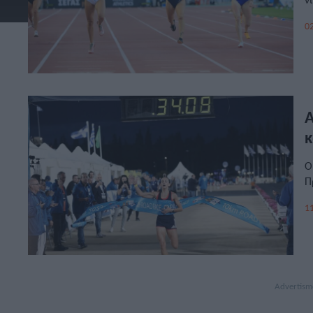
02
A
κ
Ο
Π
11