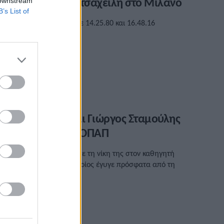
αι η Ισαβέλλα Κοτσαχείλη στο Μιλάνο
 downstream
B’s List of
ιένυσαν την απόσταση σε 14.25.80 και 16.48.16
ντίστοιχα.
/04/2023 • 00:18
αρία Κάσσου και Γιώργος Σταμούλης
ικητές στα 5χλμ. ΟΠΑΠ
 Μαρία Κάσσου αφιέρωσε τη νίκη της στον καθηγητή
ής, Σταύρο Πατέστο, ο οποίος έγυγε πρόσφατα από τη
ωή.
/03/2023 • 15:01