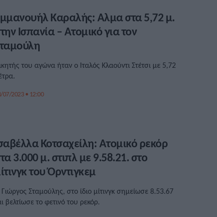
μμανουήλ Καραλής: Αλμα στα 5,72 μ.
την Ισπανία – Ατομικό για τον
ταμούλη
ικητής του αγώνα ήταν ο Ιταλός Κλαούντι Στέτσι με 5,72
έτρα.
/07/2023 • 12:00
σαβέλλα Κοτσαχείλη: Ατομικό ρεκόρ
τα 3.000 μ. στιπλ με 9.58.21. στο
ίτινγκ του Όρντιγκεμ
 Γιώργος Σταμούλης, στο ίδιο μίτινγκ σημείωσε 8.53.67
αι βελτίωσε το φετινό του ρεκόρ.