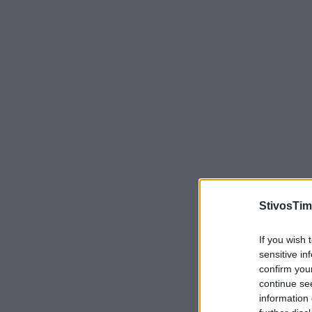
StivosTim
If you wish 
sensitive in
confirm you
continue se
information 