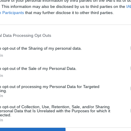
κ
losure of your personal information by third parties on the IAB’s list of
. This information may also be disclosed by us to third parties on the
IA
Participants
that may further disclose it to other third parties.
Δ
α
30
l Data Processing Opt Outs
o opt-out of the Sharing of my personal data.
In
Μ
o opt-out of the Sale of my Personal Data.
In
ν
to opt-out of processing my Personal Data for Targeted
Η
ing.
τ
In
ζ
o opt-out of Collection, Use, Retention, Sale, and/or Sharing
ersonal Data that Is Unrelated with the Purposes for which it
19
lected.
In