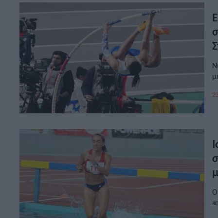
Ε
σ
Σ
Ν
μ
23
Ι
σ
μ
Ο
κ