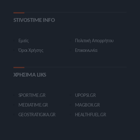
STIVOSTIME INFO
Εμείς
Πολιτική Απορρήτου
Όροι Χρήσης
Επικοινωνία
ΧΡΗΣΙΜΑ LIKS
SPORTIME.GR
UPOPSI.GR
MEDIATIME.GR
MAGBOX.GR
GEOSTRATIGIKA.GR
HEALTHFUEL.GR