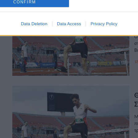
CONFIRM
Ο
σ
Data Deletion
Data Access
Privacy Policy
Ο
σ
Β
18
Θ
Σ
Μ
π
τ