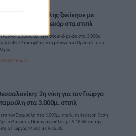
 Γιώργος Σταμούλης ξεκίνησε με
τόχο το μεγάλο ρεκόρ στα στιπλ
 Γιώργος Σταμούλης έχει ατομικό ρεκόρ στα 3.000μ.
τιπλ 8.48.79 από φέτος στο μίτινγκ στο Όρντετζεμ στο
έλγιο.
/09/2022 • 14:29
εσσαλονίκη: 2η νίκη για τον Γιώργο
ταμούλη στα 3.000μ. στιπλ
ετά τον Σταμούλη στα 3.000μ. στιπλ, τη δεύτερη θέση
ήρε ο Θανάσης Παπαγιαννούλας με 9.18.68 και την
ρίτη ο Γιώργος Μίνος με 9.26.85.