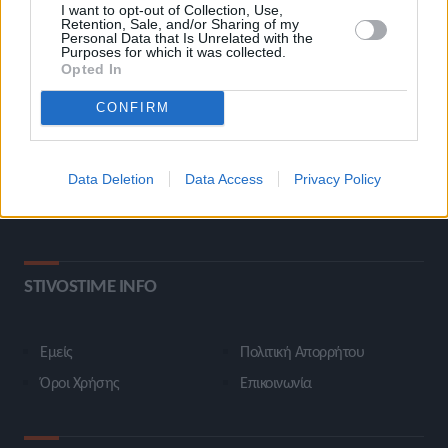
I want to opt-out of Collection, Use,
Retention, Sale, and/or Sharing of my
Personal Data that Is Unrelated with the
ΚΑΤΗΓΟΡΙΕΣ
Purposes for which it was collected.
Opted In
CONFIRM
Ροή Ειδήσεων
Έπταθλο
Άλματα
Δέκαθλο
Ρίψεις
Bloggers
Data Deletion
Data Access
Privacy Policy
Δρόμοι
Viral
STIVOSTIME INFO
Εμείς
Πολιτική Απορρήτου
Όροι Χρήσης
Επικοινωνία