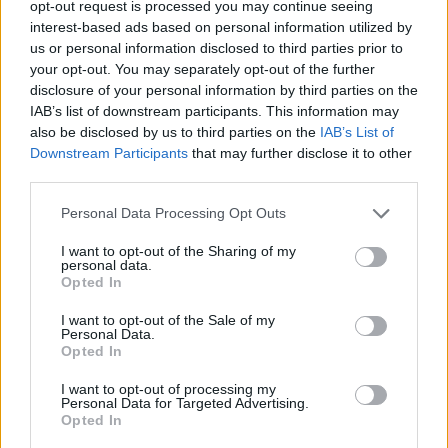
opt-out request is processed you may continue seeing
interest-based ads based on personal information utilized by
us or personal information disclosed to third parties prior to
your opt-out. You may separately opt-out of the further
disclosure of your personal information by third parties on the
IAB’s list of downstream participants. This information may
also be disclosed by us to third parties on the
IAB’s List of
Downstream Participants
that may further disclose it to other
third parties.
Stivostime.GR
Personal Data Processing Opt Outs
Καρνεάδου 25-29, 106 75, Αθήνα
I want to opt-out of the Sharing of my
personal data.
Opted In
Τηλέφωνο επικοινωνίας:
(+30) 697 203 3766 / (+30) 210 68 71
000
I want to opt-out of the Sale of my
Personal Data.
info[at]stivostime.gr
Opted In
marketing[at]stivostime.gr
I want to opt-out of processing my
Personal Data for Targeted Advertising.
Opted In