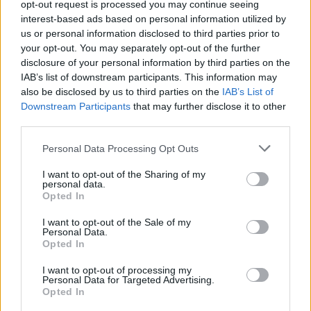
opt-out request is processed you may continue seeing
interest-based ads based on personal information utilized by
us or personal information disclosed to third parties prior to
your opt-out. You may separately opt-out of the further
disclosure of your personal information by third parties on the
IAB’s list of downstream participants. This information may
also be disclosed by us to third parties on the
IAB’s List of
Downstream Participants
that may further disclose it to other
third parties.
Εντυπωσιακός ο Γκραντ Χόλογουεϊ, 43.8 στα… 400μ.!
Personal Data Processing Opt Outs
I want to opt-out of the Sharing of my
Τα split στα 4x400μ. ήταν Γκάρντινερ 44.2, Χολ 44.6, Νάιτον
personal data.
45.1 και Χόλογουεϊ 43.8.
Opted In
19/04/2022 • 12:59
I want to opt-out of the Sale of my
Personal Data.
Opted In
I want to opt-out of processing my
Personal Data for Targeted Advertising.
Opted In