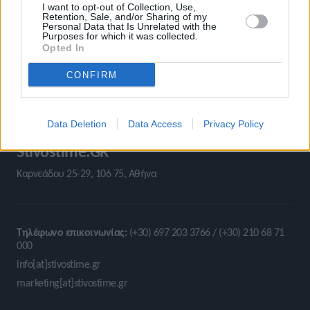
I want to opt-out of Collection, Use,
Retention, Sale, and/or Sharing of my
Personal Data that Is Unrelated with the
Purposes for which it was collected.
Opted In
CONFIRM
Data Deletion
Data Access
Privacy Policy
Stivostime.GR
Καρνεάδου 25-29, 106 75, Αθήνα
Τηλέφωνο επικοινωνίας:
(+30) 697 203 3766 / (+30) 210 68 71
000
info[at]stivostime.gr
marketing[at]stivostime.gr