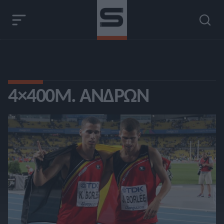
4×400Μ. ΑΝΔΡΏΝ