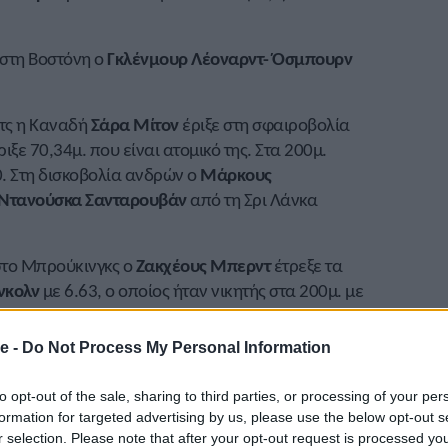
στη Βοστόνη ο
Γκλένμουρ Λέοναρντ- Όσμπουρν
ιτς η Καναδή
Σάρα Μίτον
έριξε στη σφαιροβολία
ιξε 70,34μ. που είναι ατομικό της. Στα 200μ.
0. Στη δισκοβολία ανδρών ο
Μάρκους
Ντανούσκα Σανταρουβάν
από τη Σρι Λάνκα
στο Μπρούκινγκς ο
Ζακχέους Μπερντ
έτρεξε τα
νκολν
με 6.63, ο οποίος ήταν νικητής στα 200μ. με
400μ. με 46.37.
e -
Do Not Process My Personal Information
Τζαμαϊκανή πρώην παγκόσμια πρωταθλήτρια
όδια με 8.00. Στα 800μ. πρώτος ήταν ο Καναδός
to opt-out of the sale, sharing to third parties, or processing of your per
ν Κενυάτη
Μάικλ Σαρούνι
με 1.47.21. Στα 3.000μ. η
formation for targeted advertising by us, please use the below opt-out s
.45.10. Ακόμη στα 60μ. πρώτη ήταν η Καναδή
r selection. Please note that after your opt-out request is processed y