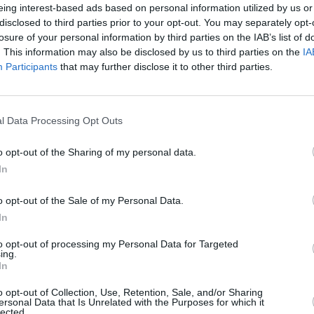
δρες ο Πορτορικανός
Μάιλς Λιούις
με 6.64 που
eing interest-based ads based on personal information utilized by us or
disclosed to third parties prior to your opt-out. You may separately opt-
losure of your personal information by third parties on the IAB’s list of
Τρίνινταντ και Τομπάγκο κέρδισε τον τίτλο στα 60μ.
. This information may also be disclosed by us to third parties on the
IA
Participants
that may further disclose it to other third parties.
σμπουργκ. Δεύτερος ήταν ο
Κεσόν Μπλακ
με 6.64,
 Έβανς ήταν νικητής στα 200μ. με 20.84.
ν ΗΠΑ που έγινε στο Τζάκσονβιλ νικητής ήταν ο
l Data Processing Opt Outs
κες τον τίτλο πήρε η
Έμιλι Σισόν
με 47.28.
o opt-out of the Sharing of my personal data.
λές επιδόσεις από Κουβανούς αθλητές. Ο
Μάριο
In
 ήταν ο
Άνχελ Αλβάρεζ
με 62,35μ. και τρίτος ο
ες στο δίσκο νικήτρια ήταν η
Σιλίντα Μοράλες
με
o opt-out of the Sale of my Personal Data.
ίνφο
με 10.35 (+0,3). Στα 400μ. ο
Λεονάρντο
In
α ο
Λάζαρο Ροντρίγκεζ
με 49.97.
to opt-out of processing my Personal Data for Targeted
ing.
 στη σφαιροβολία 19,10μ. και βελτίωσε το ατομικό
In
ξεχώρισαν στην τελευταία ημέρα του
o opt-out of Collection, Use, Retention, Sale, and/or Sharing
ήχθη στο Χάστινγκς. Καλές επιδόσεις από τους
ersonal Data that Is Unrelated with the Purposes for which it
.41.97 και
Κόνορ Μπελ
στο δίσκο με 60,78μ.
lected.