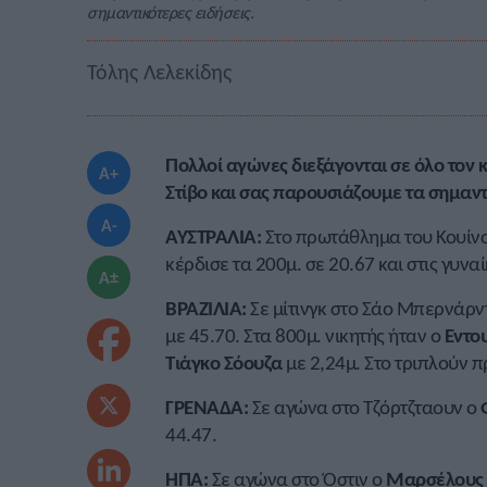
σημαντικότερες ειδήσεις.
Τόλης Λελεκίδης
Πολλοί αγώνες διεξάγονται σε όλο τον
A+
Στίβο και σας παρουσιάζουμε τα σημαντ
A-
ΑΥΣΤΡΑΛΙΑ:
Στο πρωτάθλημα του Κουίνσ
κέρδισε τα 200μ. σε 20.67 και στις γυνα
A±
ΒΡΑΖΙΛΙΑ:
Σε μίτινγκ στο Σάο Μπερνάρν
με 45.70. Στα 800μ. νικητής ήταν ο
Εντο
Τιάγκο Σόουζα
με 2,24μ. Στο τριπλούν 
ΓΡΕΝΑΔΑ:
Σε αγώνα στο Τζόρτζταουν ο
44.47.
ΗΠΑ:
Σε αγώνα στο Όστιν ο
Μαρσέλους