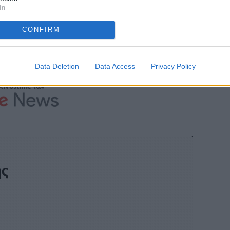
In
CONFIRM
Data Deletion
Data Access
Privacy Policy
Stivostime των
ης