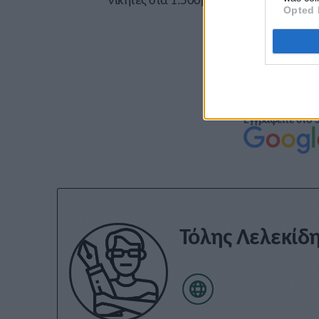
Opted 
Εγγραφείτε στο 
Τόλης Λελεκίδ