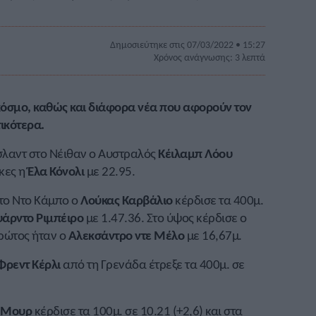
Δημοσιεύτηκε στις 07/03/2022 • 15:27
Χρόνος ανάγνωσης: 3 λεπτά
 κόσμο, καθώς και διάφορα νέα που αφορούν τον
ικότερα.
λαντ στο Νέιθαν ο Αυστραλός
Κέιλαμπ Λόου
ίκες η
Έλα Κόνολι
με 22.95.
το Ντο Κάμπο ο
Λούκας Καρβάλιο
κέρδισε τα 400μ.
υάρντο Ριμπέιρο
με 1.47.36. Στο ύψος κέρδισε ο
πρώτος ήταν ο
Αλεκσάντρο ντε Μέλο
με 16,67μ.
Φρεντ Κέρλι
από τη Γρενάδα έτρεξε τα 400μ. σε
 Μουρ
κέρδισε τα 100μ. σε 10.21 (+2,6) και στα