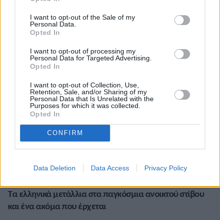
44 (2005-2017). Ο Φράνκι Φρέντερικς (Ναμίμπια) έχει
41 από το 1991-2003, αλλά δεν είχε σκυτάλες η
I want to opt-out of the Sale of my
Personal Data.
Ναμπίμπια.
Opted In
Ο νεότερος χρυσός νικητής ήταν το 1993 ο Κενυάτης
I want to opt-out of processing my
Personal Data for Targeted Advertising.
Ισμαϊλ Κιρούι στα 5.000μ. Ηταν τότε 18 ετών και 177
Opted In
ημερών, ενώ στο ίδιο αγώνισμα νικητής δέκα χρόνια
αργότερα (2003) ήταν ο συμπατριώτης του Ελιουτ
I want to opt-out of Collection, Use,
Retention, Sale, and/or Sharing of my
Κιπτσόγκε, αλλά ήταν καμιά… εκατοστή μέρες
Personal Data that Is Unrelated with the
Purposes for which it was collected.
μεγαλύτερος από τη νίκη του Κιρούι (18 ετών και 299
Opted In
ημερών ο Κιπτσόγκε).
CONFIRM
Διαβάστε επίσης:
Διοργανώσεις και μεγάλες μορφές των παγκοσμίων
Data Deletion
Data Access
Privacy Policy
πρωταθλημάτων
Τα ελληνικά μετάλλια στα παγκόσμια ανοικτού στίβου
και ένα ακόμα που έρχεται