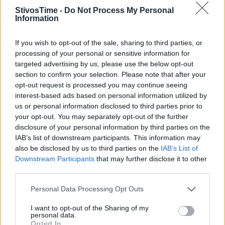
βαδιστής Γιόχαν Ντινίζ που κέρδισε το 2017 το
StivosTime -
Do Not Process My Personal
πενηντάρι σε ηλικία 39 ετών και 224 ημερών.
Information
Η Ζβέρεβα στις 19 Αυγούστου 2009 όταν μπήκε στον
If you wish to opt-out of the sale, sharing to third parties, or
προκριματικό της δισκοβολίας ήταν , παρακαλώ, 48
processing of your personal or sensitive information for
ετών και 276 ημερών. Και δεν έριχνε σε
targeted advertising by us, please use the below opt-out
αγώνες βετεράνων, αλλά σε παγκόσμιο πρωτάθλημα.
section to confirm your selection. Please note that after your
opt-out request is processed you may continue seeing
Η νεότερη νικήτρια ήταν σε ηλικία 17 ετών και 248
interest-based ads based on personal information utilized by
ημερών η Τζαμαϊκανή Μέρλιν Φρέιζερ το 1991 σαν
us or personal information disclosed to third parties prior to
your opt-out. You may separately opt-out of the further
μέλος της ομάδας 4Χ100. Εκτός σκυτάλης όμως, σε
disclosure of your personal information by third parties on the
ατομικό επίπεδο, η Τιρουνές Ντιμπάμπα (Αιθιοπία) το
IAB’s list of downstream participants. This information may
2003 κέρδισε τα 5.000μ σε ηλικία 17 ετών και 333
also be disclosed by us to third parties on the
IAB’s List of
ημερών.
Downstream Participants
that may further disclose it to other
third parties.
Η Μέρλιν Ότι από το 1983 μέχρι το 2007 έτρεξε σε
παγκόσμια πρωταθλήματα πενήντα εννιά γύρους (59)!
Personal Data Processing Opt Outs
Προκριματικά, προημιτελικά, ημιτελικά και τελικούς.
I want to opt-out of the Sharing of my
Στους άνδρες ο πρώτος (Μπολτ) είναι αρκετά πίσω με
personal data.
Opted In