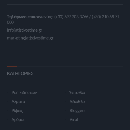
Τηλέφωνο επικοινωνίας:
(+30) 697 203 3766 / (+30) 210 68 71
000
info[at]stivostime.gr
marketing[at]stivostime.gr
ΚΑΤΗΓΟΡΙΕΣ
Ροή Ειδήσεων
Έπταθλο
Άλματα
Δέκαθλο
Ρίψεις
Bloggers
Δρόμοι
Viral