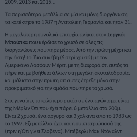
2009, 2013 και 2015…
Τα περισσότερα μετάλλια σε μία και μόνη διοργάνωση
τα κατέκτησε το 1987 η Ανατολική Γερμανία και ήταν 31.
Η μεγαλύτερη συνολικά επιτυχία ανήκει στον
Σεργκέι
Μπούπκα
που κέρδισε το χρυσό σε όλες τις
διοργανώσεις που πήρε μέρος. Από την πρώτη μέχρι και
την έκτη! Το ίδιο συνέβη (6 σερί χρυσά) με τον
Αμερικάνο Λασόουν Μέριτ, με τη διαφορά ότι αυτός τα
πήρε και με βοήθεια άλλων στη μεγάλη σκυταλοδρομία
και μάλιστα στην πρώτη απ αυτές έτρεξε μόνο στην
προκριματικό για την ομάδα που πήρε το χρυσό.
Στις γυναίκες το καλύτερο ρεκόρ σε ένα αγώνισμα είναι
της Μέρλιν Ότι που έχει πάρει 6 μετάλλια στα 200μ.
Είναι 2 χρυσά, ένα αργυρό και 3 χάλκινα από το 1983 ως
το 1997. Εξι μετάλλια έχει και η συμπατριώτισσά της
(πριν η Ότι γίνει Σλοβένα), Μπέβερλι Μακ Ντόναλντ