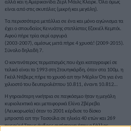
αλλά και η Αμερικανίδα Ζερλ Μάιλς Κλαρκ. Όλα όμως
είναι από στις σκυτάλες (μικρή και μεγάλη).
Τα περισσότερα μετάλλια σε ένα και μόνο αγώνισμα τα
έχει ο σπουδαίος Κενυάτης στιπλίστας Εζεκιέλ Κεμπόι.
Αφού πήρε τρία σερί αργυρά
(2003-2007), αμέσως μετά πήρε 4 χρυσά! (2009-2015).
Σύνολο δηλαδή 7.
Ο κοντινότερος τερματισμός που έχει καταγραφεί σε
τελικό είναι το 1993 στη Στουτγκάρδη, όταν στα 100μ. η
Γκέιλ Ντίβερς πήρε το χρυσό απ την Μέρλιν Ότι για ένα
χιλιοστό του δευτερολέπτου 10.811, έναντι 10.812…
Η γηραιότερη νικήτρια σε παγκόσμιο ήταν η μεγάλη
κυριολεκτικά και μεταφορικά Ελίνα Ζβέρεβα
(Λευκορωσία) όταν το 2001 κέρδισε το δίσκο
μπροστά απ την Τασούλα σε ηλικία 40 ετών και 269
ημερών! Στους άνδρες αντίστοιχα ήταν ο Γάλλος