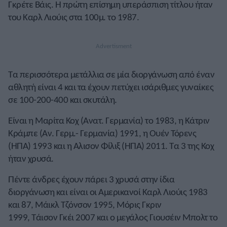
Γκρέτε Βάις. Η πρώτη επίσημη υπεράσπιση τίτλου ήταν
του Καρλ Λιούις στα 100μ. το 1987.
Τα περισσότερα μετάλλια σε μία διοργάνωση από έναν
αθλητή είναι 4 και τα έχουν πετύχει ισάριθμες γυναίκες
σε 100-200-400 και σκυτάλη.
Είναι η Μαρίτα Κοχ (Ανατ. Γερμανία) το 1983, η Κάτριν
Κράμπε (Αν. Γερμ.- Γερμανία) 1991, η Ουέν Τόρενς
(ΗΠΑ) 1993 και η Αλισον Φίλιξ (ΗΠΑ) 2011. Τα 3 της Κοχ
ήταν χρυσά.
Πέντε άνδρες έχουν πάρει 3 χρυσά στην ίδια
διοργάνωση και είναι οι Αμερικανοί Καρλ Λιούις 1983
και 87, Μάικλ Τζόνσον 1995, Μόρις Γκριν
1999, Τάισον Γκέι 2007 και ο μεγάλος Γιουσέιν Μπολτ το