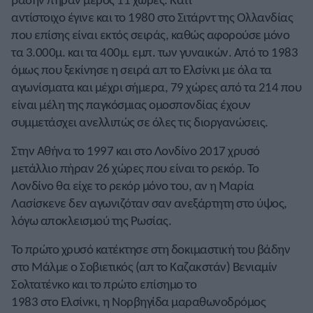
αντίστοιχο έγινε και το 1980 στο Σιτάρντ της Ολλανδίας
που επίσης είναι εκτός σειράς, καθώς αφορούσε μόνο
τα 3.000μ. και τα 400μ. εμπ. των γυναικών. Από το 1983
όμως που ξεκίνησε η σειρά απ το Ελσίνκι με όλα τα
αγωνίσματα και μέχρι σήμερα, 79 χώρες από τα 214 που
είναι μέλη της παγκόσμιας ομοσπονδίας έχουν
συμμετάσχει ανελλιπώς σε όλες τις διοργανώσεις.
Στην Αθήνα το 1997 και στο Λονδίνο 2017 χρυσό
μετάλλιο πήραν 26 χώρες που είναι το ρεκόρ. Το
Λονδίνο θα είχε το ρεκόρ μόνο του, αν η Μαρία
Λασίσκενε δεν αγωνιζόταν σαν ανεξάρτητη στο ύψος,
λόγω αποκλεισμού της Ρωσίας.
Το πρώτο χρυσό κατέκτησε στη δοκιμαστική του βάδην
στο Μάλμε ο Σοβιετικός (απ το Καζακστάν) Βενιαμίν
Σολτατένκο και το πρώτο επίσημο το
1983 στο Ελσίνκι, η Νορβηγίδα μαραθωνοδρόμος