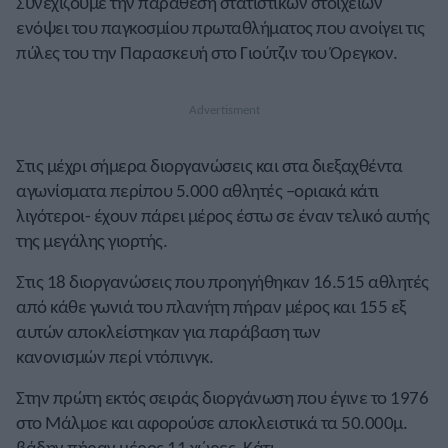
Συνεχίζουμε την παράθεση στατιστικών στοιχείων
ενόψει του παγκοσμίου πρωταθλήματος που ανοίγει τις
πύλες του την Παρασκευή στο Γιούτζιν του Όρεγκον.
Στις μέχρι σήμερα διοργανώσεις και στα διεξαχθέντα
αγωνίσματα περίπου 5.000 αθλητές –οριακά κάτι
λιγότεροι- έχουν πάρει μέρος έστω σε έναν τελικό αυτής
της μεγάλης γιορτής.
Στις 18 διοργανώσεις που προηγήθηκαν 16.515 αθλητές
από κάθε γωνιά του πλανήτη πήραν μέρος και 155 εξ
αυτών αποκλείστηκαν για παράβαση των
κανονισμών περί ντόπινγκ.
Στην πρώτη εκτός σειράς διοργάνωση που έγινε το 1976
στο Μάλμοε και αφορούσε αποκλειστικά τα 50.000μ.
βάδην πήραν μέρος 11 χώρες. Κάτι