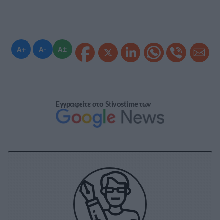
A+
A-
A±
Εγγραφείτε στο Stivostime των