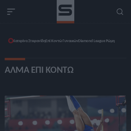
Κατερίνα Στεφανίδη
Επί Κοντώ Γυναικών
Diamond League Ρώμη
ΆΛΜΑ ΕΠΊ ΚΟΝΤΏ