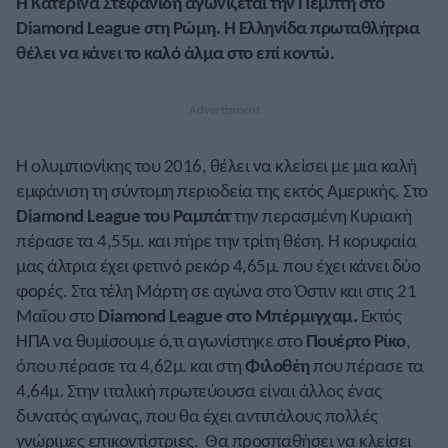
Η Κατερίνα Στεφανίδη αγωνίζεται την Πέμπτη στο
Diamond League στη Ρώμη. Η Ελληνίδα πρωταθλήτρια
θέλει να κάνει το καλό άλμα στο επί κοντώ.
Η ολυμπιονίκης του 2016, θέλει να κλείσει με μια καλή
εμφάνιση τη σύντομη περιοδεία της εκτός Αμερικής. Στο
Diamond League του Ραμπάτ
την περασμένη Κυριακή
πέρασε τα 4,55μ. και πήρε την τρίτη θέση. Η κορυφαία
μας άλτρια έχει φετινό ρεκόρ 4,65μ. που έχει κάνει δύο
φορές. Στα τέλη Μάρτη σε αγώνα στο Όστιν και στις 21
Μαΐου στο
Diamond League στο
Μπέρμιγχαμ.
Εκτός
ΗΠΑ να θυμίσουμε ό,τι αγωνίστηκε στο
Πουέρτο Ρίκο
,
όπου πέρασε τα 4,62μ. και στη
Φιλοθέη
που πέρασε τα
4,64μ. Στην ιταλική πρωτεύουσα είναι άλλος ένας
δυνατός αγώνας, που θα έχει αντιπάλους πολλές
γνώριμες επικοντίστριες. Θα προσπαθήσει να κλείσει