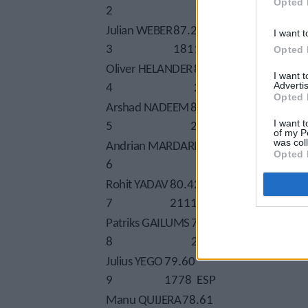
Opted 
2
1929
GER
Julian WEBER
87.28
Q
I want t
3
1811
FIN
Opted 
Oliver HELANDER
82.41
q
I want 
4
2208
PAK
Advertis
Opted 
Arshad NADEEM
81.71 SB
q
I want t
5
2138
MDA
of my P
was col
Andrian MARDARE
80.83
q
Opted 
6
1968
IND
Rohit YADAV
80.42
q
7
2111
LAT
Patriks GAILUMS
79.66
8
2104
KEN
Julius YEGO
79.60
9
1778
ESP
Manu QUIJERA
78.61