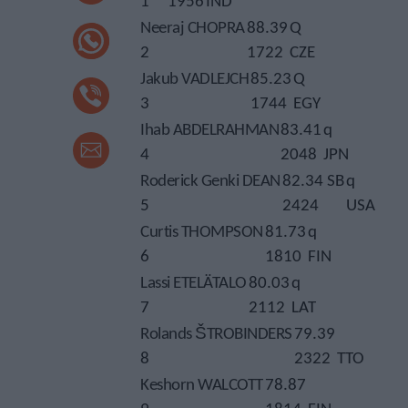
1
1956
IND
Neeraj CHOPRA
88.39
Q
2
1722
CZE
Jakub VADLEJCH
85.23
Q
3
1744
EGY
Ihab ABDELRAHMAN
83.41
q
4
2048
JPN
Roderick Genki DEAN
82.34 SB
q
5
2424
USA
Curtis THOMPSON
81.73
q
6
1810
FIN
Lassi ETELÄTALO
80.03
q
7
2112
LAT
Rolands ŠTROBINDERS
79.39
8
2322
TTO
Keshorn WALCOTT
78.87