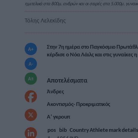
ημιτελικά στα 800μ. ανδρών και οι σειρές στα 5.000μ. γυναι
Τόλης Λελεκίδης
Στην 7η ημέρα στο Παγκόσμιο Πρωτάθλημ
A+
κέρδισε ο
Νόα Λάιλς
και στις γυναίκες η
A-
A±
Αποτελέσματα
Άνδρες
Ακοντισμός- Προκριματικός
Α’ γκρουπ
pos
bib
Country
Athlete
mark
detail