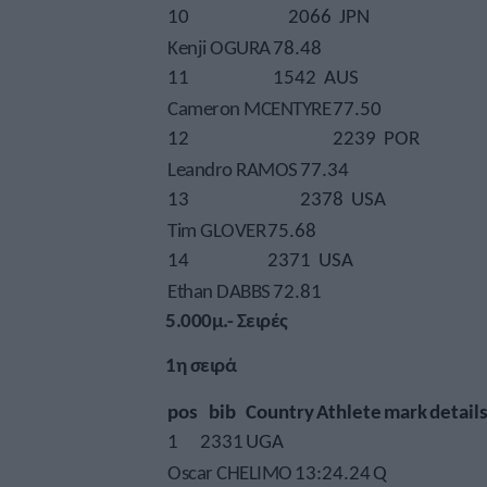
10
2066
JPN
Kenji OGURA
78.48
11
1542
AUS
Cameron MCENTYRE
77.50
12
2239
POR
Leandro RAMOS
77.34
13
2378
USA
Tim GLOVER
75.68
14
2371
USA
Ethan DABBS
72.81
5.000μ.- Σειρές
1η σειρά
pos
bib
Country
Athlete
mark
detail
1
2331
UGA
Oscar CHELIMO
13:24.24
Q