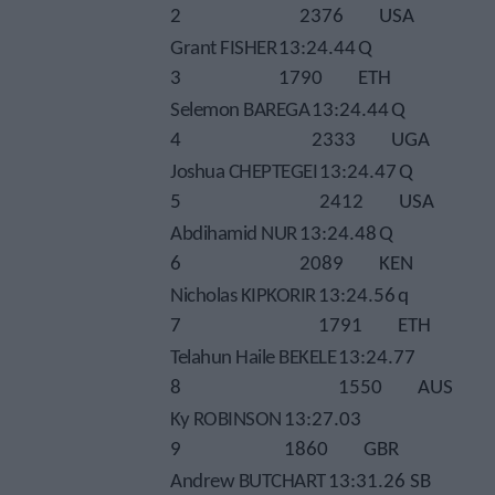
2
2376
USA
Grant FISHER
13:24.44
Q
3
1790
ETH
Selemon BAREGA
13:24.44
Q
4
2333
UGA
Joshua CHEPTEGEI
13:24.47
Q
5
2412
USA
Abdihamid NUR
13:24.48
Q
6
2089
KEN
Nicholas KIPKORIR
13:24.56
q
7
1791
ETH
Telahun Haile BEKELE
13:24.77
8
1550
AUS
Ky ROBINSON
13:27.03
9
1860
GBR
Andrew BUTCHART
13:31.26 SB