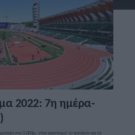
α 2022: 7η ημέρα-
)
τικοί στα 5.000μ., στον ακοντισμό, το τριπλούν και τα