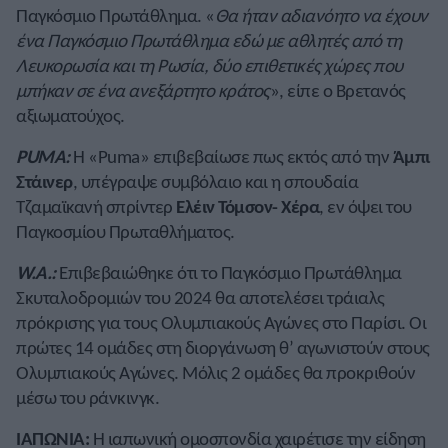
Παγκόσμιο Πρωτάθλημα. «
Θα ήταν αδιανόητο να έχουν
ένα Παγκόσμιο Πρωτάθλημα εδώ με αθλητές από τη
Λευκορωσία και τη Ρωσία, δύο επιθετικές χώρες που
μπήκαν σε ένα ανεξάρτητο κράτος
», είπε ο Βρετανός
αξιωματούχος.
PUMA:
Η «Puma» επιβεβαίωσε πως εκτός από την
Άμπι
Στάινερ
, υπέγραψε συμβόλαιο και η σπουδαία
Τζαμαϊκανή σπρίντερ
Ελέιν Τόμσον- Χέρα
, εν όψει του
Παγκοσμίου Πρωταθλήματος.
W.A.:
Επιβεβαιώθηκε ότι το Παγκόσμιο Πρωτάθλημα
Σκυταλοδρομιών του 2024 θα αποτελέσει τράιαλς
πρόκρισης για τους Ολυμπιακούς Αγώνες στο Παρίσι. Οι
πρώτες 14 ομάδες στη διοργάνωση θ’ αγωνιστούν στους
Ολυμπιακούς Αγώνες. Μόλις 2 ομάδες θα προκριθούν
μέσω του ράνκινγκ.
ΙΑΠΩΝΙΑ:
Η ιαπωνική ομοσπονδία χαιρέτισε την είδηση