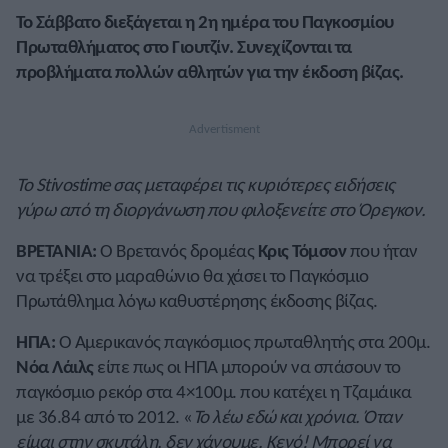
Το Σάββατο διεξάγεται η 2η ημέρα του Παγκοσμίου
Πρωταθλήματος στο Γιουτζίν. Συνεχίζονται τα
προβλήματα πολλών αθλητών για την έκδοση βίζας.
Το Stivostime σας μεταφέρει τις κυριότερες ειδήσεις
γύρω από τη διοργάνωση που φιλοξενείτε στο Όρεγκον.
ΒΡΕΤΑΝΙΑ:
Ο Βρετανός δρομέας
Κρις Τόμσον
που ήταν
να τρέξει στο μαραθώνιο θα χάσει το Παγκόσμιο
Πρωτάθλημα λόγω καθυστέρησης έκδοσης βίζας.
ΗΠΑ:
Ο Αμερικανός παγκόσμιος πρωταθλητής στα 200μ.
Νόα Λάιλς
είπε πως οι ΗΠΑ μπορούν να σπάσουν το
παγκόσμιο ρεκόρ στα 4×100μ. που κατέχει η Τζαμάικα
με 36.84 από το 2012. «
Το λέω εδώ και χρόνια. Όταν
είμαι στην σκυτάλη, δεν χάνουμε. Κενό! Μπορεί να