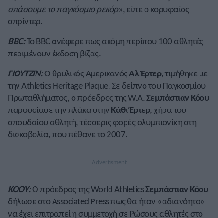
σπάσουμε το παγκόσμιο ρεκόρ
», είπε ο κορυφαίος
σπρίντερ.
BBC:
Το BBC ανέφερε πως ακόμη περίπου 100 αθλητές
περιμένουν έκδοση βίζας.
ΓΙΟΥΤΖΙΝ:
Ο θρυλικός Αμερικανός
Αλ Έρτερ
, τιμήθηκε με
την Athletics Heritage Plaque. Σε δείπνο του Παγκοσμίου
Πρωταθλήματος, ο πρόεδρος της W.A.
Σεμπάστιαν Κόου
παρουσίασε την πλάκα στην
Κάθι Έρτερ
, χήρα του
σπουδαίου αθλητή, τέσσερις φορές ολυμπιονίκη στη
δισκοβολία, που πέθανε το 2007.
ΚΟΟΥ:
Ο πρόεδρος της World Athletics
Σεμπάστιαν Κόου
δήλωσε στο Associated Press πως θα ήταν «αδιανόητο»
να έχει επιτραπεί η συμμετοχή σε Ρώσους αθλητές στο