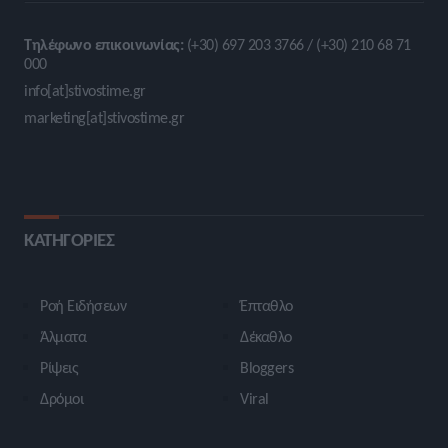
Τηλέφωνο επικοινωνίας:
(+30) 697 203 3766 / (+30) 210 68 71
000
info[at]stivostime.gr
marketing[at]stivostime.gr
ΚΑΤΗΓΟΡΙΕΣ
Ροή Ειδήσεων
Έπταθλο
Άλματα
Δέκαθλο
Ρίψεις
Bloggers
Δρόμοι
Viral