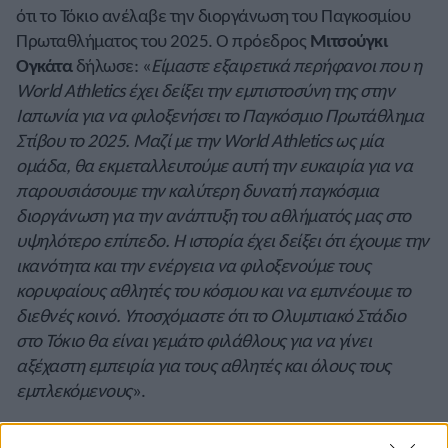
ότι το Τόκιο ανέλαβε την διοργάνωση του Παγκοσμίου
Πρωταθλήματος του 2025. Ο πρόεδρος
Μιτσούγκι
Ογκάτα
δήλωσε: «
Είμαστε εξαιρετικά περήφανοι που η
World Athletics έχει δείξει την εμπιστοσύνη της στην
Ιαπωνία για να φιλοξενήσει το Παγκόσμιο Πρωτάθλημα
Στίβου το 2025. Μαζί με την World Athletics ως μία
ομάδα, θα εκμεταλλευτούμε αυτή την ευκαιρία για να
παρουσιάσουμε την καλύτερη δυνατή παγκόσμια
διοργάνωση για την ανάπτυξη του αθλήματός μας στο
υψηλότερο επίπεδο. Η ιστορία έχει δείξει ότι έχουμε την
ικανότητα και την ενέργεια να φιλοξενούμε τους
κορυφαίους αθλητές του κόσμου και να εμπνέουμε το
διεθνές κοινό. Υποσχόμαστε ότι το Ολυμπιακό Στάδιο
στο Τόκιο θα είναι γεμάτο φιλάθλους για να γίνει
αξέχαστη εμπειρία για τους αθλητές και όλους τους
εμπλεκόμενους
».
ΚΕΝΥΑ:
Η Κενυάτισσα παγκόσμια πρωταθλήτρια στα