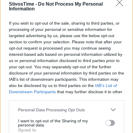
στιπλ
Μπεατρίς Τσεπκόετς
χάνει το Παγκόσμιο
StivosTime -
Do Not Process My Personal
Information
Πρωτάθλημα λόγω τραυματισμού. «Επέστρεψα από την
Ολλανδία, όπου έκανε θεραπείες και ο γιατρός μου
If you wish to opt-out of the sale, sharing to third parties, or
ζήτησε να μην τρέξω επειδή θα χειροτέρευε τον
processing of your personal or sensitive information for
τραυματισμό μου, ειδικά όταν πέρναγα τα εμπόδια»,
targeted advertising by us, please use the below opt-out
δήλωσε η κορυφαία αθλήτρια στο «Nation.co.ke». Ν’
section to confirm your selection. Please note that after your
αναφέρουμε ό,τι είχε κάρτα ελευθέρας για ν’ αγωνιστεί
opt-out request is processed you may continue seeing
στο Γιουτζίν.
interest-based ads based on personal information utilized by
us or personal information disclosed to third parties prior to
ΝΙΓΗΡΙΑ:
Η
Φέιβορ Οφίλι
και η
Ρόζμαρι Τσουκουούμα
your opt-out. You may separately opt-out of the further
disclosure of your personal information by third parties on the
δεν θ’ αγωνιστούν στα 100μ. για τη Νιγηρία. Μόνο η
IAB’s list of downstream participants. This information may
Γκρέις Νουοκότσα.
also be disclosed by us to third parties on the
IAB’s List of
Downstream Participants
that may further disclose it to other
ΠΟΛΩΝΙΑ:
Τελευταία στιγμή η
Άννα Κιελμπασίνσκα
δεν
third parties.
έτρεξε με τη Μικτή ομάδα σκυταλοδρομίας 4×400μ. της
Πολωνίας.
Personal Data Processing Opt Outs
I want to opt-out of the Sharing of my
personal data.
Opted In