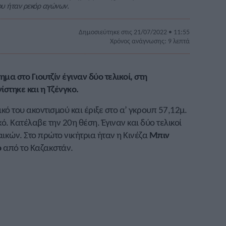
ου ήταν ρεκόρ αγώνων.
Δημοσιεύτηκε στις 21/07/2022 • 11:55
Χρόνος ανάγνωσης: 9 λεπτά
α στο Γιουτζίν έγιναν δύο τελικοί, στη
ίστηκε και η Τζένγκο.
κό του ακοντισμού και έριξε στο α’ γκρουπ 57,12μ.
ό. Κατέλαβε την 20η θέση. Έγιναν και δύο τελικοί
αικών. Στο πρώτο νικήτρια ήταν η Κινέζα
Μπιν
ο
από το Καζακστάν.