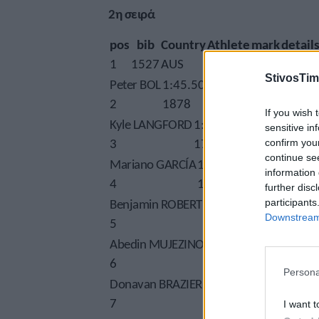
2η σειρά
pos
bib
Country
Athlete
mark
detail
1
1527
AUS
StivosTim
Peter BOL
1:45.50
Q
2
1878
GBR
If you wish 
Kyle LANGFORD
1:45.68
Q
sensitive in
3
1764
ESP
confirm you
continue se
Mariano GARCÍA
1:45.74
Q
information 
4
1845
FRA
further disc
Benjamin ROBERT
1:45.94
q
participants
Downstream 
5
1589
BIH
Abedin MUJEZINOVIĆ
1:46.26 SB
6
2361
USA
Persona
Donavan BRAZIER
1:46.72
7
2229
POL
I want t