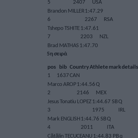
5
2407
USA
Brandon MILLER
1:47.29
6
2267
RSA
Tshepo TSHITE
1:47.61
7
2203
NZL
Brad MATHAS
1:47.70
5η σειρά
pos
bib
Country
Athlete
mark
detail
1
1637
CAN
Marco AROP
1:44.56
Q
2
2146
MEX
Jesus Tonatiu LOPEZ
1:44.67 SB
Q
3
1975
IRL
Mark ENGLISH
1:44.76 SB
Q
4
2011
ITA
Cătălin TECUCEANU
1:44.83 PB
q