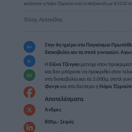
κατέκτησε η Νόρα Τζερούτο από το Καζακστάν με 8.53.02 π
Τόλης Λελεκίδης
Στην 6η ημέρα στο Παγκόσμιο Πρωτάθλημ
A+
δισκοβολία και τα στιπλ γυναικών. Αγων
A-
Η
Ελίνα Τζένγκο
μετείχε στον προκριματι
και δεν μπόρεσε να προκριθεί στον τελικ
A±
στη δισκοβολία και τα 3.000μ. στιπλ γυν
Φενγκ
και στο δεύτερο η
Νόρα Τζερούτ
Αποτελέσματα
Άνδρες
800μ.- Σειρές