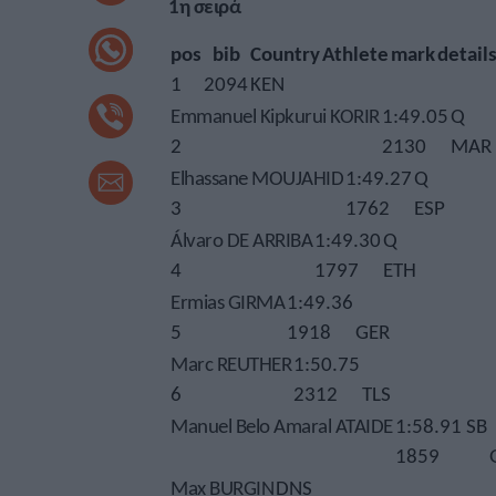
1η σειρά
pos
bib
Country
Athlete
mark
detail
1
2094
KEN
Emmanuel Kipkurui KORIR
1:49.05
Q
2
2130
MAR
Elhassane MOUJAHID
1:49.27
Q
3
1762
ESP
Álvaro DE ARRIBA
1:49.30
Q
4
1797
ETH
Ermias GIRMA
1:49.36
5
1918
GER
Marc REUTHER
1:50.75
6
2312
TLS
Manuel Belo Amaral ATAIDE
1:58.91 SB
1859
Max BURGIN
DNS