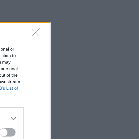
sonal or
ection to
ou may
 personal
out of the
 downstream
B’s List of