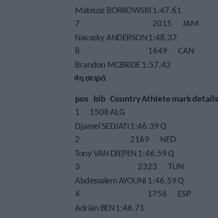
Mateusz BORKOWSKI
1:47.61
7
2015
JAM
Navasky ANDERSON
1:48.37
8
1649
CAN
Brandon MCBRIDE
1:57.43
4η σειρά
pos
bib
Country
Athlete
mark
detail
1
1508
ALG
Djamel SEDJATI
1:46.39
Q
2
2169
NED
Tony VAN DIEPEN
1:46.59
Q
3
2323
TUN
Abdessalem AYOUNI
1:46.59
Q
4
1756
ESP
Adrián BEN
1:46.71