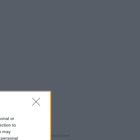
sonal or
ection to
ou may
 personal