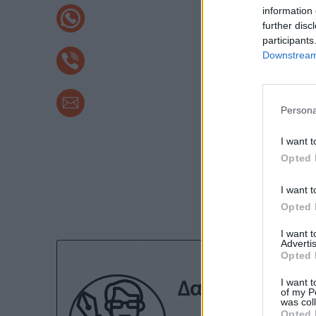
information 
further disc
participants
Downstream 
Persona
I want t
Opted 
Εγγραφείτε στο 
I want t
Opted 
I want 
Advertis
Opted 
Δανάη Τριαντ
I want t
of my P
was col
Opted 