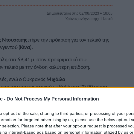
Δημοσιεύτηκε στις 02/08/2023 • 18:05
Χρόνος ανάγνωσης: 1 λεπτό
ς Ντουσάκης
πήρε την πρόκριση για τον τελικό της
νγκντού (
Κίνα
).
λή στα 69,41 μ. στον προκριματικό του
ον τελικό με την όγδοη καλύτερη επίδοση.
λές, ενώ ο Ουκρανός
Μιχάιλο
οση του προκριματικού με βολή στα 70,90 μέτρα.
αμματισμένος για την Παρασκευή (4/8).
e -
Do Not Process My Personal Information
to opt-out of the sale, sharing to third parties, or processing of your per
formation for targeted advertising by us, please use the below opt-out s
r selection. Please note that after your opt-out request is processed y
eing interest-based ads based on personal information utilized by us or