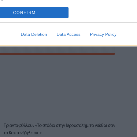
R από το 2022. Γράφω για τον Στίβο, Media, Viral κι όχι
 social, αλλά τα χρησιμοποιώ συχνά. Μου αρέσει να
CONFIRM
αι να αναδεικνύω όλες τις πτυχές της είδησης. Μου
αθλητισμός.
Data Deletion
Data Access
Privacy Policy
Τριανταφύλλου: «To στάδιο στην Ιερουσαλήμ το νιώθω σαν
το Καυτανζόγλειο»
»