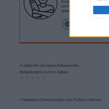
Συνεργάζομαι με το Stivostime.G
μόνο. Δεν έχω καλή σχέση με τα
γράφω τα άρθρα μου σφαιρικά κ
αρέσουν τα reality games κι ο 
Το άρθρο δεν έχει ακόμα βαθμολογηθεί.
Βαθμολογήστε αυτό το άρθρο:
★
★
★
★
★
«
Παγκόσμια Πανεπιστημιάδα: Στην 7η θέση η Κάσσου