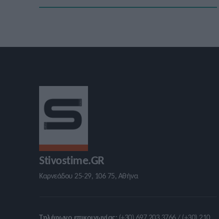
Stivostime.GR
Καρνεάδου 25-29, 106 75, Αθήνα
Τηλέφωνο επικοινωνίας:
(+30) 697 203 3766 / (+30) 210