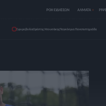
ΡΟΗ ΕΙΔΗΣΕΩΝ
ΑΛΜΑΤΑ
ΡIΨΕ
Σφυροβολία
Ορέστης Ντουσάκης
Παγκόσμια Πανεπιστημιάδα