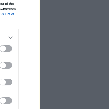
out of the
 downstream
B’s List of