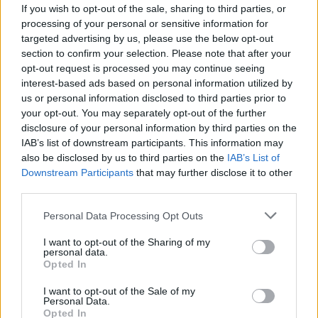
If you wish to opt-out of the sale, sharing to third parties, or
Ν’ αναφέρουμε ότι πριν από τον αγώνα του Σαββάτου
processing of your personal or sensitive information for
θα προηγηθεί μίνι καμπ και θα υπάρχουν δύο
targeted advertising by us, please use the below opt-out
σεμινάρια. Ένα θα αφορά τις ρίψεις και ένα το ΕΟΚΑΝ.
section to confirm your selection. Please note that after your
opt-out request is processed you may continue seeing
Αυτές τις ημέρες γίνονται οι δηλώσεις συμμετοχής.
interest-based ads based on personal information utilized by
us or personal information disclosed to third parties prior to
Πρέπει να έχουν σταλεί μέχρι και την Τετάρτη 23
your opt-out. You may separately opt-out of the further
Φεβρουαρίου (ώρα 14:00) στην ηλεκτρονική διεύθυνση
disclosure of your personal information by third parties on the
entries@segas.gr.
IAB’s list of downstream participants. This information may
also be disclosed by us to third parties on the
IAB’s List of
Δείτε την προκήρυξη και τα έντυπα συμμετοχής
Downstream Participants
that may further disclose it to other
third parties.
Φωτογραφία: azsportsimages
Personal Data Processing Opt Outs
I want to opt-out of the Sharing of my
personal data.
Opted In
A+
A-
A±
I want to opt-out of the Sale of my
Personal Data.
Opted In