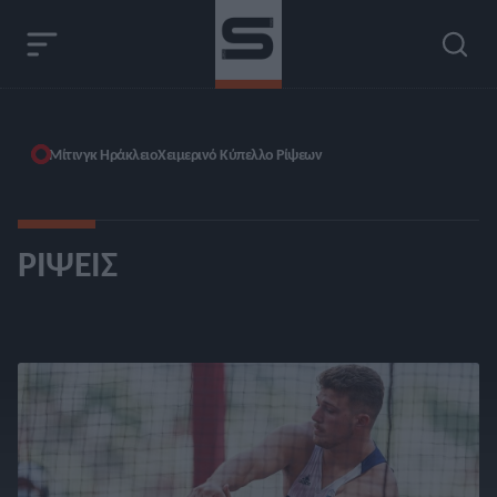
Μίτινγκ Ηράκλειο
Χειμερινό Κύπελλο Ρίψεων
ΡΊΨΕΙΣ