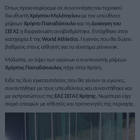
Όπως προαναφέραμε σε συνεννόηση του τεχνικού
διευθυντή
Χρήστου Μελέτογλου
με τον υπεύθυνο
ρίψεων
Χρήστο Παπαδόπουλο
και τη
Διοίκηση του
ΣΕΓΑΣ
η διοργάνωση αναβαθμίστηκε. Εντάχθηκε στην
κατηγορία Ε της
World Athletics.
Γεγονός που θα δώσει
βαθμούς στους αθλητές για το σύστημα ράνκινγκ.
Μάλιστα, εν όψει των αγώνων ο συντονιστής ρίψεων
Χρήστος Παπαδόπουλος
πήγε στην Κρήτη.
Είδε τις δύο εγκαταστάσεις που θα γίνουν οι αγώνες,
συναντήθηκε με τους υπευθύνους και συναντήθηκε και
με εκπροσώπους της
ΕΑΣ ΣΕΓΑΣ Κρήτης.
Νωρίτερα είχε
σειρά επαφών με αθλητές και προπονητές της περιοχής.