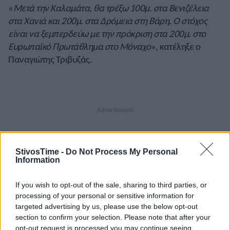
«
Μετά την Καλαμάτα, θα τρέξω 100μ. στα Βενιζέλεια
στα Χανιά και 200μ. στα Δρόμεια στη Βάρη. Ο στόχος
είναι να ξεμπερδεύω με την πρόκριση στα 200μ. στο
Ευρωπαϊκό Πρωτάθλημα στο Μόναχο
», κατέληξε ο
Παναγιώτης Τριβυζάς.
StivosTime -
Do Not Process My Personal
Information
A+
A-
A±
If you wish to opt-out of the sale, sharing to third parties, or
processing of your personal or sensitive information for
targeted advertising by us, please use the below opt-out
section to confirm your selection. Please note that after your
opt-out request is processed you may continue seeing