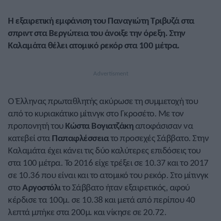
Η εξαιρετική εμφάνιση του Παναγιώτη Τριβυζά στα
σπριντ στα Βεργώτεια του άνοιξε την όρεξη. Στην
Καλαμάτα θέλει ατομικό ρεκόρ στα 100 μέτρα.
Ο Έλληνας πρωταθλητής ακύρωσε τη συμμετοχή του
από το κυριακάτικο μίτινγκ στο Γκροσέτο. Με τον
προπονητή του
Κώστα Βογιατζάκη
αποφάσισαν να
κατεβεί στα
Παπαφλέσσεια
το προσεχές Σάββατο. Στην
Καλαμάτα έχει κάνει τις δύο καλύτερες επιδόσεις του
στα 100 μέτρα. Το 2016 είχε τρέξει σε 10.37 και το 2017
σε 10.36 που είναι και το ατομικό του ρεκόρ. Στο μίτινγκ
στο
Αργοστόλι
το Σάββατο ήταν εξαιρετικός, αφού
κέρδισε τα 100μ. σε 10.38 και μετά από περίπου 40
λεπτά μπήκε στα 200μ. και νίκησε σε 20.72.