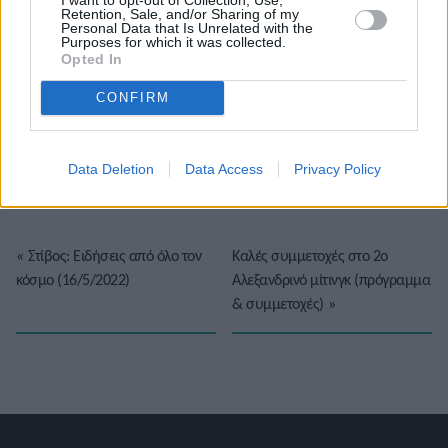
Retention, Sale, and/or Sharing of my
Personal Data that Is Unrelated with the
Purposes for which it was collected.
Opted In
CONFIRM
Το άρθρο δεν έχει ακόμα βαθμολογηθεί.
Βαθμολογήστε αυτό το άρθρο:
★
★
★
★
★
Data Deletion
Data Access
Privacy Policy
«
Στίβος: Ειδήσεις από όλο τον
Καλές συμμετοχές στο 2ο
κόσμο (16/5/2022)
Αλεξανδρινό μίτινγκ (πρόγραμμα
& συμμετοχές)
»