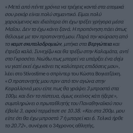
«
Μετά από πέντε χρόνια να τρέχεις κοντά στα ατομικά
σου ρεκόρ είναι πολύ σημαντικό. Είμαι πολύ
χαρούμενος και ιδιαίτερα ότι έχω τρέξει γρήγορα μέσα
Μαΐου. Δεν το έχω κάνει ξανά. Η προπόνηση πάει όπως
θέλουμε με τον προπονητή μου. Παρά την κούραση από
το
καμπ σκυταλοδρομιών
, μπήκα στα
Βεργώτεια
και
έτρεξα καλά. Συνεχίζω και θα τρέξω στην Καλαμάτα, αντί
στο Γκροσέτο. Νιώθω πως μπορεί να υπάρξει ένα deja
vu γιατί εκεί έχω κάνει τις καλύτερες επιδόσεις μου
»,
λέει στο Stivostime ο σπρίντερ του Κώστα Βογιατζάκη.
«
Ο προπονητής μου πριν από τον αγώνα στην
Κεφαλλονιά μου είπε πως θα γράψει 3 μπροστά στα
100μ. και δεν το πίστευα, όμως εκείνος κάτι ήξερε»,
συμπληρώνει ο πρωταθλητής του Παναθηναϊκού που
έβαλε 3, αφού τερμάτισε σε 10.38. «Και στα 200μ. μου
είπε ότι θα έχω μπροστά 7 ή μπορεί και 6. Τελικά ήρθε
το 20.72
», συνέχισε ο 34χρονος αθλητής.