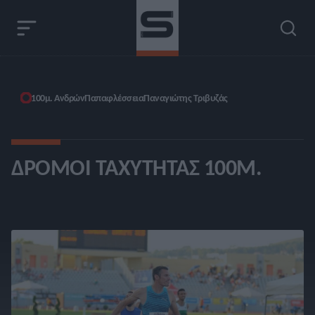
100μ. Ανδρών
Παπαφλέσσεια
Παναγιώτης Τριβυζάς
ΔΡΌΜΟΙ ΤΑΧΎΤΗΤΑΣ 100Μ.