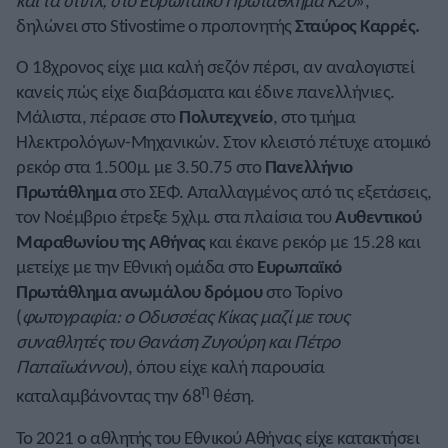
και τα στιπλ, στο Ευρωπαϊκό Πρωτάθλημα Κ20
»,
δηλώνει στο Stivostime ο προπονητής
Σταύρος Καρρές.
Ο 18χρονος είχε μια καλή σεζόν πέρσι, αν αναλογιστεί
κανείς πώς είχε διαβάσματα και έδινε πανελλήνιες.
Μάλιστα, πέρασε στο
Πολυτεχνείο
, στο τμήμα
Ηλεκτρολόγων-Μηχανικών. Στον κλειστό πέτυχε ατομικό
ρεκόρ στα 1.500μ. με 3.50.75 στο
Πανελλήνιο
Πρωτάθλημα
στο ΣΕΦ. Απαλλαγμένος από τις εξετάσεις,
τον Νοέμβριο έτρεξε 5χλμ. στα πλαίσια του
Αυθεντικού
Μαραθωνίου της Αθήνας
και έκανε ρεκόρ με 15.28 και
μετείχε με την Εθνική ομάδα στο
Ευρωπαϊκό
Πρωτάθλημα ανωμάλου δρόμου
στο Τορίνο
(
φωτογραφία: ο Οδυσσέας Κίκας μαζί με τους
συναθλητές του Θανάση Ζυγούρη και Πέτρο
Παπαϊωάννου
), όπου είχε καλή παρουσία
η
καταλαμβάνοντας την 68
θέση.
Το 2021 ο αθλητής του Εθνικού Αθήνας είχε κατακτήσει