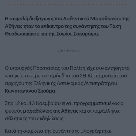
Η ασφαλή διεξαγωγή του Αυθεντικού Μαραθωνίου της
Αθήνας ήταν το επίκεντρο της συνάντησης του Τάκη
Θεοδωρικάκου και της Σοφίας Σακοράφα.
Ο υπουργός Προστασίας του Πολίτη είχε συνάντηση στο
γραφείο του, με την πρόεδρο του ΣΕΓΑΣ, παρουσία του
αρχηγού της Ελληνικής Αστυνομίας Αντιστράτηγου
Κωνσταντίνου Σκούμα.
Στις 12 και 13 Νοεμβρίου είναι προγραμματισμένος ο
φετινός
μαραθώνιος της Αθήνας
και οι παράλληλες
αθλητικές του εκδηλώσεις.
Κατά τη διάρκεια της συνάντησης υπογράφτηκε