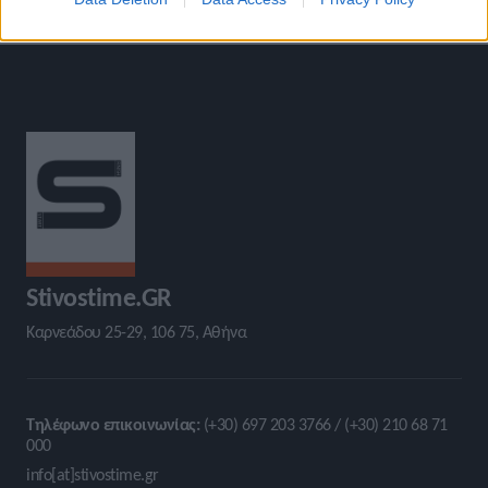
Stivostime.GR
Καρνεάδου 25-29, 106 75, Αθήνα
Τηλέφωνο επικοινωνίας:
(+30) 697 203 3766 / (+30) 210 68 71
000
info[at]stivostime.gr