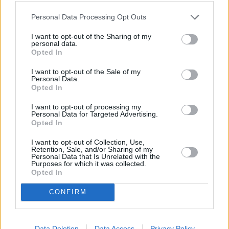
Personal Data Processing Opt Outs
I want to opt-out of the Sharing of my
personal data.
Opted In
I want to opt-out of the Sale of my
Personal Data.
Opted In
I want to opt-out of processing my
Το άρθρο δεν έχει ακόμα βαθμολογηθεί.
Personal Data for Targeted Advertising.
Βαθμολογήστε αυτό το άρθρο:
Opted In
★
★
★
★
★
I want to opt-out of Collection, Use,
Retention, Sale, and/or Sharing of my
Personal Data that Is Unrelated with the
Purposes for which it was collected.
Opted In
«
Δικαίωση για διαγραφή από το
Διακοπές στην Ιταλία με τη φίλη
CONFIRM
Γ.Σ ΙΚΑΡΟ ΝΕΑΣ ΙΩΝΙΑΣ
του ο Άρμαντ Ντουπλάντις
»
Data Deletion
Data Access
Privacy Policy