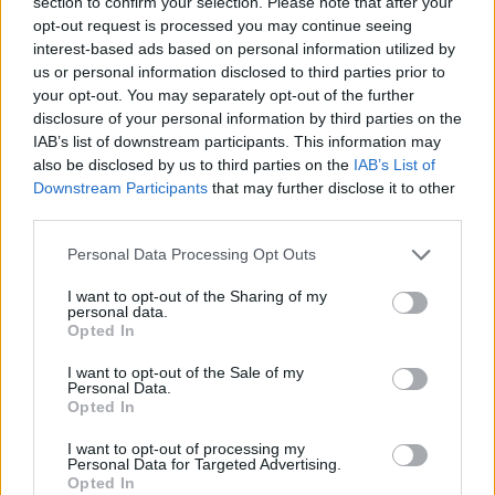
section to confirm your selection. Please note that after your
1. Σάντρα Πέρκοβιτς Κροατία Δισκοβολία
opt-out request is processed you may continue seeing
interest-based ads based on personal information utilized by
1. Μπιάνκα Γκέλμπερ Ρουμανία Σφυροβολία
us or personal information disclosed to third parties prior to
your opt-out. You may separately opt-out of the further
1. Γιασεμίν Τσαν Τουρκία 10.000μ.
disclosure of your personal information by third parties on the
2. Γιασεμίν Τσαν Τουρκία 5.000μ.
IAB’s list of downstream participants. This information may
also be disclosed by us to third parties on the
IAB’s List of
2. Κατερίνα Στεφανίδη Ελλάδα Επί κοντώ
Downstream Participants
that may further disclose it to other
third parties.
2. Μαρίγια Βούκοβιτς Μαυροβούνιο Ύψος
Personal Data Processing Opt Outs
2. Αντριάνα Βιλάγκος Σερβία Ακοντισμός
I want to opt-out of the Sharing of my
personal data.
2. Ματέα Παρλόφ Κόστρο Κροατία
Opted In
Μαραθώνιος
I want to opt-out of the Sale of my
Personal Data.
2. Βικτόρια Τκάτσουκ Ουκρανία 400μ. εμπόδια
Opted In
3. Άννα Ριζίκοβα Ουκρανία 400μ. εμπόδια
I want to opt-out of processing my
Personal Data for Targeted Advertising.
Opted In
3. Λόνα Σαλπέτερ Ισραήλ 10.000μ.