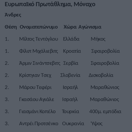
Ευρωπαϊκό Πρωτάθλημα, Μόναχο
Άνδρες
Θέση Ονοματεπώνυμο Χώρα Αγώνισμα
1. Μίλτος Τεντόγλου Ελλάδα Μήκος
1. Φίλιπ Μιχάλιεβιτς Κροατία Σφαιροβολία
2. Άρμιν Σινάντσεβιτς Σερβία Σφαιροβολία
2. Κρίστγιαν Τσεχ Σλοβενία Δισκοβολία
2. Μάρου Τεφέρι Ισραήλ Μαραθώνιος
3. Γκασάου Αγιάλε Ισραήλ Μαραθώνιος
3. Γιασμάνι Κοπέλο Τουρκία 400μ. εμπόδια
3. Αντρέι Προτσένκο Ουκρανία Ύψος