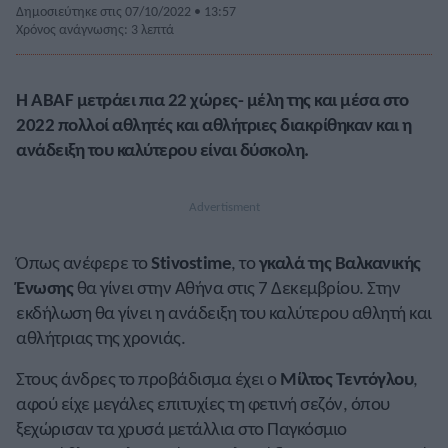
Δημοσιεύτηκε στις 07/10/2022 • 13:57
Χρόνος ανάγνωσης: 3 λεπτά
Η ABAF μετράει πια 22 χώρες- μέλη της και μέσα στο
2022 πολλοί αθλητές και αθλήτριες διακρίθηκαν και η
ανάδειξη του καλύτερου είναι δύσκολη.
Όπως ανέφερε το
Stivostime
, το
γκαλά της Βαλκανικής
Ένωσης
θα γίνει στην Αθήνα στις 7 Δεκεμβρίου. Στην
εκδήλωση θα γίνει η ανάδειξη του καλύτερου αθλητή και
αθλήτριας της χρονιάς.
Στους άνδρες το προβάδισμα έχει ο
Μίλτος Τεντόγλου
,
αφού είχε μεγάλες επιτυχίες τη φετινή σεζόν, όπου
ξεχώρισαν τα χρυσά μετάλλια στο Παγκόσμιο