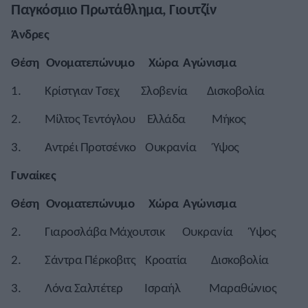
Παγκόσμιο Πρωτάθλημα, Γιουτζίν
Άνδρες
Θέση Ονοματεπώνυμο Χώρα Αγώνισμα
1. Κρίστγιαν Τσεχ Σλοβενία Δισκοβολία
2. Μίλτος Τεντόγλου Ελλάδα Μήκος
3. Αντρέι Προτσένκο Ουκρανία Ύψος
Γυναίκες
Θέση Ονοματεπώνυμο Χώρα Αγώνισμα
2. Γιαροσλάβα Μάχουτσικ Ουκρανία Ύψος
2. Σάντρα Πέρκοβιτς Κροατία Δισκοβολία
3. Λόνα Σαλπέτερ Ισραήλ Μαραθώνιος