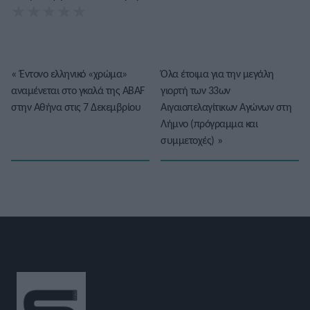
★
★
★
★
★
«
Έντονο ελληνικό «χρώμα»
Όλα έτοιμα για την μεγάλη
αναμένεται στο γκαλά της ABAF
γιορτή των 33ων
στην Αθήνα στις 7 Δεκεμβρίου
Αιγαιοπελαγίτικων Αγώνων στη
Λήμνο (πρόγραμμα και
συμμετοχές)
»