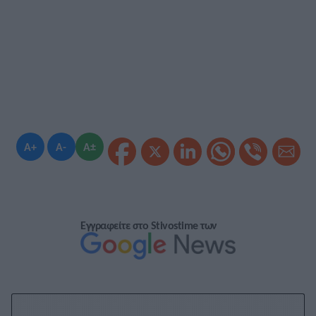
A+
A-
A±
Εγγραφείτε στο Stivostime των