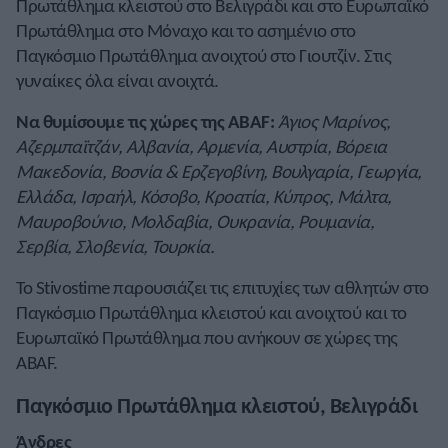
Πρωτάθλημα κλειστού στο Βελιγράδι και στο Ευρωπαϊκό
Πρωτάθλημα στο Μόναχο και το ασημένιο στο
Παγκόσμιο Πρωτάθλημα ανοιχτού στο Γιουτζίν. Στις
γυναίκες όλα είναι ανοιχτά.
Να θυμίσουμε τις χώρες της ABAF:
Άγιος Μαρίνος,
Αζερμπαϊτζάν, Αλβανία, Αρμενία, Αυστρία, Βόρεια
Μακεδονία, Βοσνία & Ερζεγοβίνη, Βουλγαρία, Γεωργία,
Ελλάδα, Ισραήλ, Κόσοβο, Κροατία, Κύπρος, Μάλτα,
Μαυροβούνιο, Μολδαβία, Ουκρανία, Ρουμανία,
Σερβία, Σλοβενία, Τουρκία.
Το Stivostime παρουσιάζει τις επιτυχίες των αθλητών στο
Παγκόσμιο Πρωτάθλημα κλειστού και ανοιχτού και το
Ευρωπαϊκό Πρωτάθλημα που ανήκουν σε χώρες της
ABAF.
Παγκόσμιο Πρωτάθλημα κλειστού, Βελιγράδι
Άνδρες