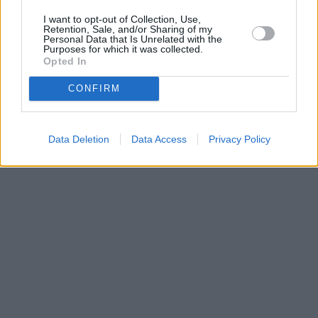
I want to opt-out of Collection, Use,
3. Ανγκελίνα Τόπιτς Σερβία Ύψος
Retention, Sale, and/or Sharing of my
Personal Data that Is Unrelated with the
Purposes for which it was collected.
3. Τίνα Σουτέι Σλοβενία Επί κοντώ
Opted In
3. Χάνα Κνιάζεβα- Μινένκο Ισραήλ Τριπλούν
CONFIRM
Data Deletion
Data Access
Privacy Policy