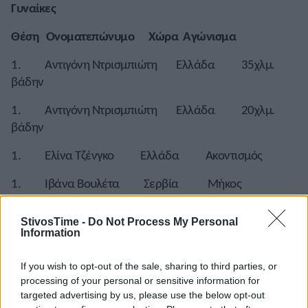
Γυναίκες
Θέση Ονοματεπώνυμο Χώρα Αγώνισμα
1. Αντιγόνη Ντρισμπιώτη Ελλάδα 35χλμ.
βάδην
1. Αντιγόνη Ντρισμπιώτη Ελλάδα 20χλμ.
βάδην
1. Ελίνα Τζένγκο Ελλάδα Ακοντισμός
1. Ιβάνα Βουλέτα Σερβία Μήκος
1. Μαρίνα Μπεκ- Ρόμαντσουκ Ουκρανία
StivosTime -
Do Not Process My Personal
Τριπλούν
Information
1. Γιαροσλάβα Μάχουτσικ Ουκρανία Ύψος
If you wish to opt-out of the sale, sharing to third parties, or
processing of your personal or sensitive information for
1. Λουίζα Γκέγκα Αλβανία 3.000μ. στιπλ
targeted advertising by us, please use the below opt-out