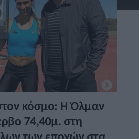
στον κόσμο: Η Όλμαν
έρβο 74,40μ. στη
όλων των εποχών στα