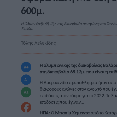
600μ.
Η Όλμαν έριξε 68,13μ. στη δισκοβολία σε αγώνες στο Σαν Α
74,40μ.
Τόλης Λελεκίδης
Η ολυμπιονίκης της δισκοβολίας Βαλάρι
A+
στη δισκοβολία 68,13μ. που είναι η επί
A-
Η Αμερικανίδα πρωταθλήτρια ήταν από ε
διάφορους αγώνες στον ανοιχτό που έγι
A±
επιδόσεις στον κόσμο για το 2022. Το St
επιδόσεις που έγιναν…
ΗΠΑ:
Ο
Μπασίμ Χεμέιντα
από το Κατάρ 