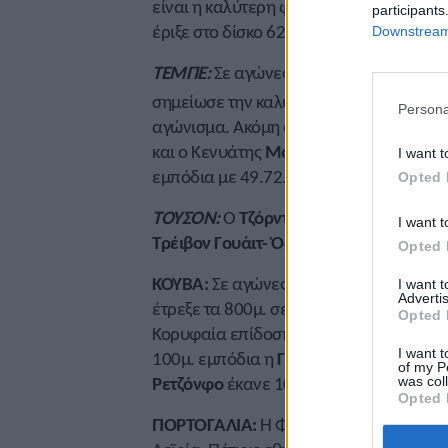
είναι η καλύτερη φετινή επίδοση στον 
participants
έριξε στο δίσκο 62,63μ.
Downstream 
ΤΕΜΠΕ:
Σε αγώνες στο Τέμπε η
Έιθινγκ
σημείωσε την καλύτερη φετινή επίδοση σ
Persona
αγώνισμα. Ακόμη ο
Κάλεν Γουόκερ
και 
και ο Κενυάτης
Μόιταλελε Εμπόκε
τα 40
I want t
εμπόδια με 49.72. Στις γυναίκες η Τζαμ
Opted 
ΤΟΥΣΟΝ:
Ο
Τζόρνταν Γκιστ
έριξε στη σφ
I want t
Τρέιβον Γουάιτ- Όστιν
έτρεξε τα 100μ. σε
Opted 
ΚΟΥΒΑ:
Σε αγώνες στην Αβάνα η
Γιαμέ 
I want 
Advertis
έτρεξε τα 800μ. σε 1.58.60 σημειώνοντα
Opted 
Κορυφαία επίδοση και από την
Ντανιλέι
I want t
100μ. εμπόδια η
Γκρέισις Ρομπλ
έτρεξε 
of my P
Ρετζόνφο
έκανε 10.11 (+1,6) στα 100μ. κ
was col
Opted 
ΠΟΡΤΟΓΑΛΙΑ:
Η Φινλανδή
Κρίστα Τέρβ