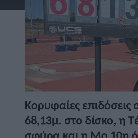
Κορυφαίες επιδόσεις 
68,13μ. στο δίσκο, η Τ
σφύρα και η Μο 10η 