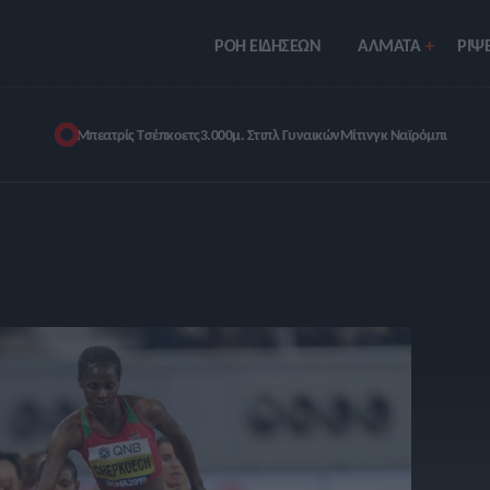
ΡΟΗ ΕΙΔΗΣΕΩΝ
ΑΛΜΑΤΑ
ΡIΨΕ
Μπεατρίς Τσέπκοετς
3.000μ. Στιπλ Γυναικών
Μίτινγκ Ναϊρόμπι