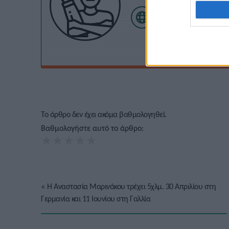
Το άρθρο δεν έχει ακόμα βαθμολογηθεί.
Βαθμολογήστε αυτό το άρθρο:
★
★
★
★
★
«
Η Αναστασία Μαρινάκου τρέχει 5χλμ. 30 Απριλίου στη
Γερμανία και 11 Ιουνίου στη Γαλλία