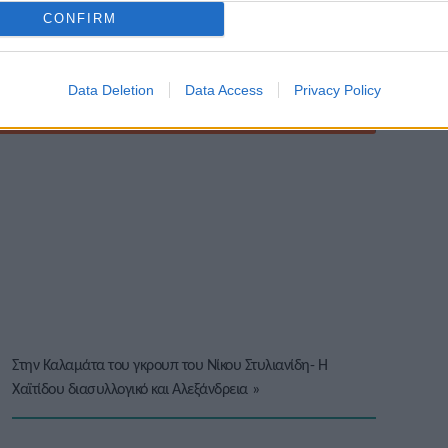
CONFIRM
Data Deletion
Data Access
Privacy Policy
Στην Καλαμάτα του γκρουπ του Νίκου Στυλιανίδη- Η
Χαϊτίδου διασυλλογικό και Αλεξάνδρεια
»