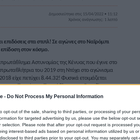
Δημοσιεύτηκε στις 15/04/2022 • 11:12
Χρόνος ανάγνωσης: 1 λεπτό
ι επιδόσεις στα στιπλ! Σε αγώνες στο Ναϊρόμπι
α επίδοση στον κόσμο.
 πρωτάθλημα Αστυνομίας της Κένυας που έγινε στο
α πρωταθλήτρια του 2019 στη Ντόχα στο αγώνισμα
2018 είχε πετύχει 8.44.32! Φυσικά ετοιμάζεται
 της στο Παγκόσμιο Πρωτάθλημα στο Γιουτζίν τον
e -
Do Not Process My Personal Information
α είχαμε και άλλες καλές επιδόσεις.
to opt-out of the sale, sharing to third parties, or processing of your per
 10.000μ. με 28.38.7. Δεύτερος ήταν ο
Τζόζεφ
formation for targeted advertising by us, please use the below opt-out s
r selection. Please note that after your opt-out request is processed y
ντ Μπετ
με 29.01.2.
eing interest-based ads based on personal information utilized by us or
disclosed to third parties prior to your opt-out. You may separately opt-
έρσι Τσερόνο
σε 15.20.12. Ακολούθησαν η