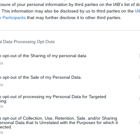
losure of your personal information by third parties on the IAB’s list of
ρολαϊν Νιάγκα
με 15.44.14.
. This information may also be disclosed by us to third parties on the
IA
Participants
that may further disclose it to other third parties.
antafyllou
l Data Processing Opt Outs
o opt-out of the Sharing of my personal data.
In
Stivostime των
o opt-out of the Sale of my Personal Data.
In
to opt-out of processing my Personal Data for Targeted
ing.
In
o opt-out of Collection, Use, Retention, Sale, and/or Sharing
ersonal Data that Is Unrelated with the Purposes for which it
ης
lected.
In