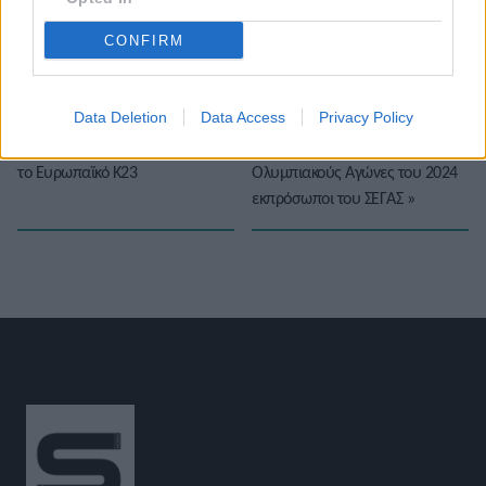
★
★
★
★
★
CONFIRM
Data Deletion
Data Access
Privacy Policy
«
Ο Ανδρέας Αντωνακόπουλος
Στο Παρίσι για να κλείσουν
θέλει να… επιστρέψει με στόχο
προπονητικό κέντρο για τους
το Ευρωπαϊκό Κ23
Ολυμπιακούς Αγώνες του 2024
εκπρόσωποι του ΣΕΓΑΣ
»