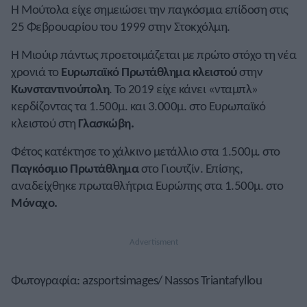
Η Μούτολα είχε σημειώσει την παγκόσμια επίδοση στις
25 Φεβρουαρίου του 1999 στην Στοκχόλμη.
Η Μιούιρ πάντως προετοιμάζεται με πρώτο στόχο τη νέα
χρονιά το
Ευρωπαϊκό Πρωτάθλημα κλειστού
στην
Κωνσταντινούπολη
. Το 2019 είχε κάνει «νταμπλ»
κερδίζοντας τα 1.500μ. και 3.000μ. στο Ευρωπαϊκό
κλειστού στη
Γλασκώβη.
Φέτος κατέκτησε το χάλκινο μετάλλιο στα 1.500μ. στο
Παγκόσμιο Πρωτάθλημα
στο Γιουτζίν. Επίσης,
αναδείχθηκε πρωταθλήτρια Ευρώπης στα 1.500μ. στο
Μόναχο.
Φωτογραφία: azsportsimages/ Nassos Triantafyllou