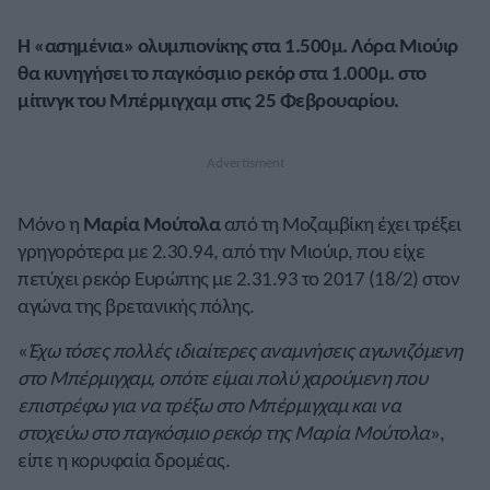
Η «ασημένια» ολυμπιονίκης στα 1.500μ. Λόρα Μιούιρ
θα κυνηγήσει το παγκόσμιο ρεκόρ στα 1.000μ. στο
μίτινγκ του Μπέρμιγχαμ στις 25 Φεβρουαρίου.
Μόνο η
Μαρία Μούτολα
από τη Μοζαμβίκη έχει τρέξει
γρηγορότερα με 2.30.94, από την Μιούιρ, που είχε
πετύχει ρεκόρ Ευρώπης με 2.31.93 το 2017 (18/2) στον
αγώνα της βρετανικής πόλης.
«
Έχω τόσες πολλές ιδιαίτερες αναμνήσεις αγωνιζόμενη
στο Μπέρμιγχαμ, οπότε είμαι πολύ χαρούμενη που
επιστρέφω για να τρέξω στο Μπέρμιγχαμ και να
στοχεύω στο παγκόσμιο ρεκόρ της Μαρία Μούτολα
»,
είπε η κορυφαία δρομέας.