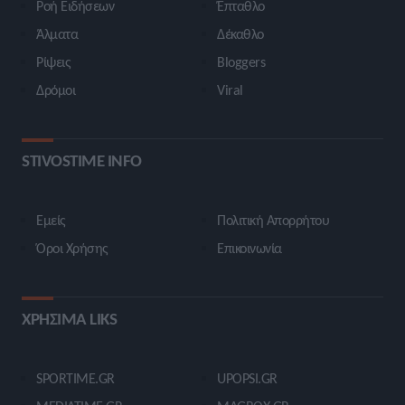
Ροή Ειδήσεων
Έπταθλο
Άλματα
Δέκαθλο
Ρίψεις
Bloggers
Δρόμοι
Viral
STIVOSTIME INFO
Εμείς
Πολιτική Απορρήτου
Όροι Χρήσης
Επικοινωνία
ΧΡΗΣΙΜΑ LIKS
SPORTIME.GR
UPOPSI.GR