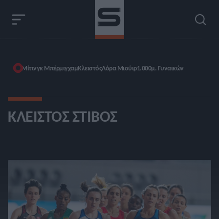
Μίτινγκ Μπέρμιγχαμ
Κλειστός
Λόρα Μιούιρ
1.000μ. Γυναικών
ΚΛΕΙΣΤΌΣ ΣΤΊΒΟΣ