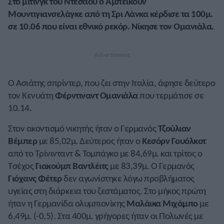
Στο μίτινγκ του Ντεσάου ο Αμπεϊκούν
Μουντιγιανσελάγκε από τη Σρι Λάνκα κέρδισε τα 100μ.
σε 10.06 που είναι εθνικό ρεκόρ. Νίκησε τον Ομανιάλα.
Ο Ασιάτης σπρίντερ, που ζει στην Ιταλία, άφησε δεύτερο
τον Κενυάτη
Φέρντιναντ Ομανιάλα
που τερμάτισε σε
10.14.
Στον ακοντισμό νικητής ήταν ο Γερμανός
Τζούλιαν
Βέμπερ
με 85,02μ. Δεύτερος ήταν ο
Κεσόρν Γουόλκοτ
από το Τρίνινταντ & Τομπάγκο με 84,69μ. και τρίτος ο
Τσέχος
Γιακούμπ Βαντλέιτς
με 83,39μ. Ο Γερμανός
Γιόχανς Φέτερ
δεν αγωνίστηκε λόγω προβλήματος
υγείας στη διάρκεια του ζεστάματος. Στο μήκος πρώτη
ήταν η Γερμανίδα ολυμπιονίκης
Μαλάικα Μιχάμπο
με
6,49μ. (-0,5). Στα 400μ. γρήγορες ήταν οι Πολωνές με