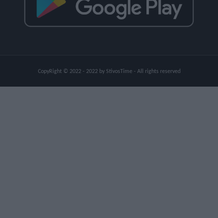
CopyRight © 2022 - 2022 by StivosTime - All rights reserved