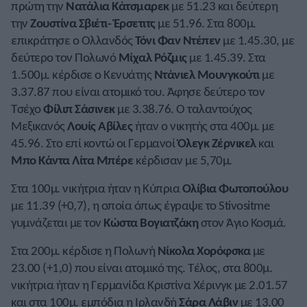
πρώτη την
Νατάλια Κάτσμαρεκ
με 51.23 και δεύτερη
την
Ζουστίνα Σβιέτι- Έρσετιτς
με 51.96. Στα 800μ.
επικράτησε ο Ολλανδός
Τόνι Φαν Ντέπεν
με 1.45.30, με
δεύτερο τον Πολωνό
Μίχαλ Ρόζμις
με 1.45.39. Στα
1.500μ. κέρδισε ο Κενυάτης
Ντάνιελ Μουνγκούτι
με
3.37.87 που είναι ατομικό του. Άφησε δεύτερο τον
Τσέχο
Φίλιπ Σάσινεκ
με 3.38.76. Ο ταλαντούχος
Μεξικανός
Λουίς Αβίλες
ήταν ο νικητής στα 400μ. με
45.96. Στο επί κοντώ οι Γερμανοί
Όλεγκ Ζέρνικελ
και
Μπο Κάντα Λίτα Μπέρε
κέρδισαν με 5,70μ.
Στα 100μ. νικήτρια ήταν η Κύπρια
Ολίβια Φωτοπούλου
με 11.39 (+0,7), η οποία όπως έγραψε το Stivositme
γυμνάζεται με τον
Κώστα Βογιατζάκη
στον Άγιο Κοσμά.
Στα 200μ. κέρδισε η Πολωνή
Νίκολα Χορόφσκα
με
23.00 (+1,0) που είναι ατομικό της. Τέλος, στα 800μ.
νικήτρια ήταν η Γερμανίδα Κριστίνα Χέρινγκ με 2.01.57
και στα 100μ. εμπόδια η Ιρλανδή
Σάρα Λάβιν
με 13.00