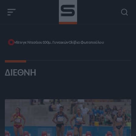
Μίτινγκ Ντεσάου
100μ. Γυναικών
Ολίβια Φωτοπούλου
ΔΙΕΘΝΉ