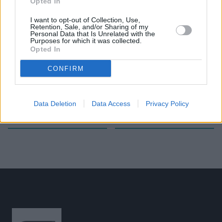
Opted In
Το άρθρο δεν έχει ακόμα βαθμολογηθεί.
I want to opt-out of Collection, Use,
Βαθμολογήστε αυτό το άρθρο:
Retention, Sale, and/or Sharing of my
★
★
★
★
★
Personal Data that Is Unrelated with the
Purposes for which it was collected.
Opted In
CONFIRM
«
Χωρίς πιστοποιητικά
Σούπερ κούρσα στα 5.000μ.
εμβολιασμού ή ανάρρωσης από
ανδρών στην Ουέλβα
»
τον Covid-19 στο Ευρωπαϊκό
Data Deletion
Data Access
Privacy Policy
Πρωτάθλημα στο Μόναχο