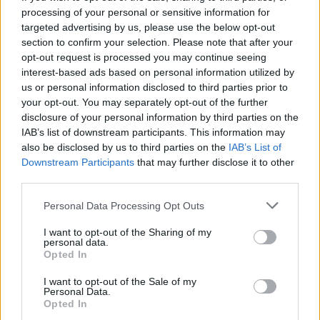
processing of your personal or sensitive information for
targeted advertising by us, please use the below opt-out
section to confirm your selection. Please note that after your
opt-out request is processed you may continue seeing
interest-based ads based on personal information utilized by
us or personal information disclosed to third parties prior to
your opt-out. You may separately opt-out of the further
disclosure of your personal information by third parties on the
IAB’s list of downstream participants. This information may
also be disclosed by us to third parties on the
IAB’s List of
Downstream Participants
that may further disclose it to other
third parties.
Personal Data Processing Opt Outs
I want to opt-out of the Sharing of my
personal data.
Opted In
Από την άλλη ο
Βλαδίμηρος Ανδρεάδης
ήταν νικητής
I want to opt-out of the Sale of my
Personal Data.
στα 400μ. εμπόδια με 55.27 στο Σχολικό και έπιασε το
Opted In
όριο για το Ευρωπαϊκό Κ18. Ο νεαρός γυμνάζεται με τον