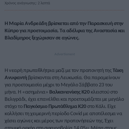
Χρόνος ανάγνωσης: 2 λεπτά
Η Μαρία Ανδρεάδη βρίσκεται από την Παρασκευή στην
Κύπρο για προετοιμασία. Τα αδέλφια της Αναστασία και
Βλαδίμηρος ξεχώρισαν σε αγώνες.
Η νεαρή πρωταθλήτρια μαζί με τον προπονητή της
Τάκη
Ανυφαντή
βρίσκονται στη Λευκωσία. Θα παραμείνουν
για προετοιμασία μέχρι το Μεγάλο Σάββατο 23 του
μήνα. Η «ασημένια»
Βαλκανιονίκης Κ20
κλειστού στο
Βελιγράδι, έχει επανέλθει και προετοιμάζεται με μεγάλο
στόχο το
Παγκόσμιο Πρωτάθλημα Κ20
στο Κάλι. Είχε
κολλήσει τη χειμερινή περίοδο Covid με αποτέλεσμα να
χάσει αγώνες και μέρος των προπονήσεών της. Έχει
ατομικό ρεκόρ στη σφαιροβολία 14,05μ. Μέσα στους