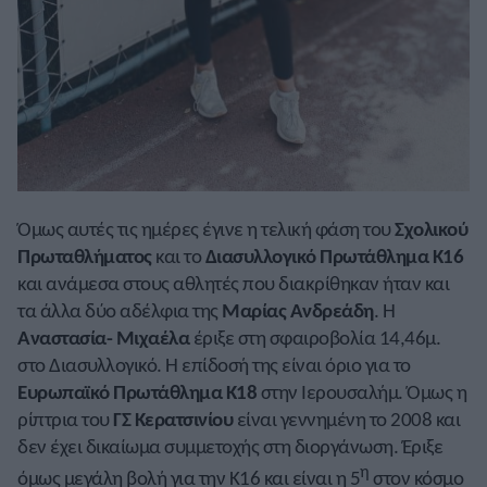
Όμως αυτές τις ημέρες έγινε η τελική φάση του
Σχολικού
Πρωταθλήματος
και το
Διασυλλογικό Πρωτάθλημα Κ16
και ανάμεσα στους αθλητές που διακρίθηκαν ήταν και
τα άλλα δύο αδέλφια της
Μαρίας Ανδρεάδη
. Η
Αναστασία- Μιχαέλα
έριξε στη σφαιροβολία 14,46μ.
στο Διασυλλογικό. Η επίδοσή της είναι όριο για το
Ευρωπαϊκό Πρωτάθλημα Κ18
στην Ιερουσαλήμ. Όμως η
ρίπτρια του
ΓΣ Κερατσινίου
είναι γεννημένη το 2008 και
δεν έχει δικαίωμα συμμετοχής στη διοργάνωση. Έριξε
η
όμως μεγάλη βολή για την Κ16 και είναι η 5
στον κόσμο