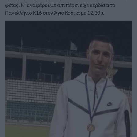
φέτος. Ν’ αναφέρουμε ό,τι πέρσι είχε κερδίσει το
Πανελλήνιο Κ16 στον Άγιο Κοσμά με 12,30μ.