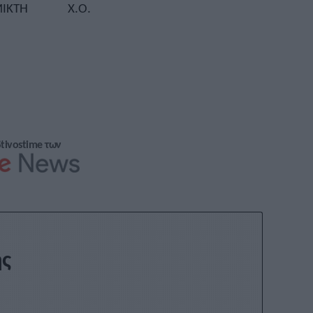
MIKTH
Χ.Ο.
Stivostime των
ης