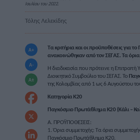
Ιουλίου του 2022.
Τόλης Λελεκίδης
Τα κριτήρια και οι προϋποθέσεις για τ
A+
ανακοινώθηκαν από τον ΣΕΓΑΣ. Τα όρια έ
A-
Η διαδικασία που πρότεινε η Επιτροπ
Διοικητικό Συμβούλιο του ΣΕΓΑΣ. Το
Παγκ
A±
της Κολομβίας από 1 ως 6 Αυγούστου το
Κατηγορία Κ20
Παγκόσμιο Πρωτάθλημα Κ20 (Κάλι – Κο
Α. ΠΡΟΫΠΟΘΕΣΕΙΣ:
1. Όρια συμμετοχής: Τα όρια συμμετοχής 
Παγκόσμιο Πρωτάθλημα K20.