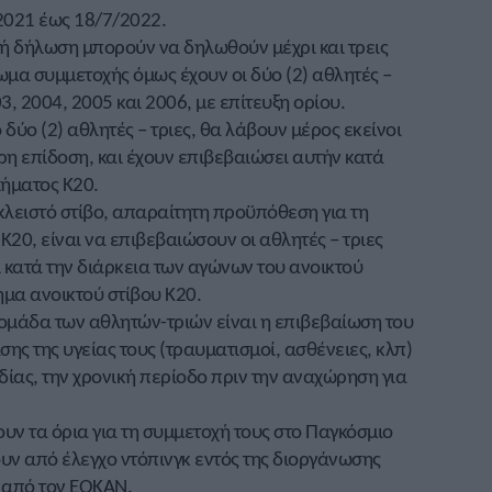
2021 έως 18/7/2022.
κή δήλωση μπορούν να δηλωθούν μέχρι και τρεις
ίωμα συμμετοχής όμως έχουν οι δύο (2) αθλητές –
3, 2004, 2005 και 2006, με επίτευξη ορίου.
 δύο (2) αθλητές – τριες, θα λάβουν μέρος εκείνοι
ερη επίδοση, και έχουν επιβεβαιώσει αυτήν κατά
ήματος Κ20.
 κλειστό στίβο, απαραίτητη προϋπόθεση για τη
0, είναι να επιβεβαιώσουν οι αθλητές – τριες
ι κατά την διάρκεια των αγώνων του ανοικτού
μα ανοικτού στίβου Κ20.
ομάδα των αθλητών-τριών είναι η επιβεβαίωση του
σης της υγείας τους (τραυματισμοί, ασθένειες, κλπ)
ίας, την χρονική περίοδο πριν την αναχώρηση για
ουν τα όρια για τη συμμετοχή τους στο Παγκόσμιο
ν από έλεγχο ντόπινγκ εντός της διοργάνωσης
 από τον ΕΟΚΑΝ.