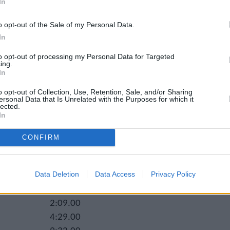
In
A – EA) στο εξωτερικό μετά από την έγκριση για τη
 τη ΕΠ.Υ.Α.
o opt-out of the Sale of my Personal Data.
γώνες στην Ελλάδα, μετά από έγκριση της ΕΠ.Υ.Α.
In
 αγώνες και σε ειδικές περιπτώσεις, η ΕΠ.Υ.Α.
ατα επίτευξης ορίων.
to opt-out of processing my Personal Data for Targeted
ing.
In
ιεξαχθούν εκτός σταδίου, απαραίτητη προϋπόθεση
o opt-out of Collection, Use, Retention, Sale, and/or Sharing
πό την WA και να ακολουθεί τους κανονισμούς της.
ersonal Data that Is Unrelated with the Purposes for which it
lected.
In
CONFIRM
ΑΤΑ
ΓΥΝΑΙΚΕΣ Κ20
11.90
24.40
Data Deletion
Data Access
Privacy Policy
55.20
2:09.00
4:29.00