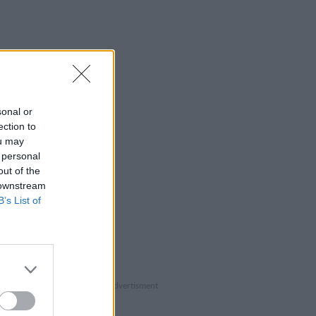
sonal or
ection to
ou may
 personal
out of the
 downstream
B’s List of