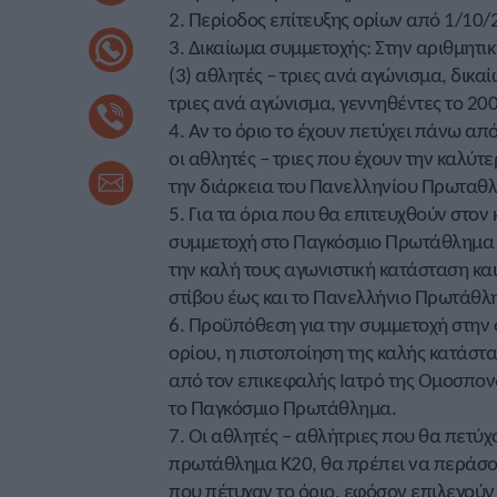
2. Περίοδος επίτευξης ορίων από 1/10/
3. Δικαίωμα συμμετοχής: Στην αριθμητι
(3) αθλητές – τριες ανά αγώνισμα, δικα
τριες ανά αγώνισμα, γεννηθέντες το 200
4. Αν το όριο το έχουν πετύχει πάνω από
οι αθλητές – τριες που έχουν την καλύτ
την διάρκεια του Πανελληνίου Πρωταθλ
5. Για τα όρια που θα επιτευχθούν στον
συμμετοχή στο Παγκόσμιο Πρωτάθλημα Κ2
την καλή τους αγωνιστική κατάσταση κα
στίβου έως και το Πανελλήνιο Πρωτάθλη
6. Προϋπόθεση για την συμμετοχή στην 
ορίου, η πιστοποίηση της καλής κατάστα
από τον επικεφαλής Ιατρό της Ομοσπονδ
το Παγκόσμιο Πρωτάθλημα.
7. Οι αθλητές – αθλήτριες που θα πετύχ
πρωτάθλημα Κ20, θα πρέπει να περάσου
που πέτυχαν το όριο, εφόσον επιλεγούν