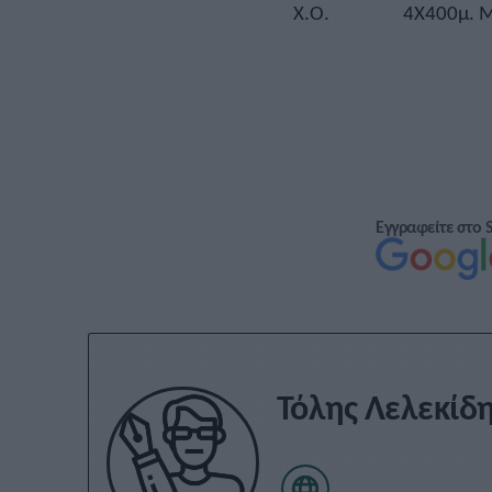
Χ.Ο.
4X400μ. 
Εγγραφείτε στο 
Τόλης Λελεκίδ