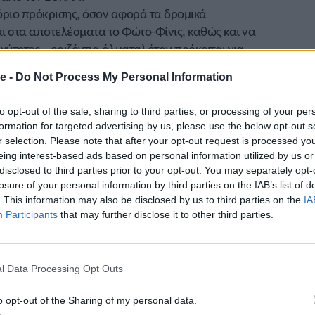
 όριο πρόκρισης, όσον αφορά τα δρομικά
ι στα αποτελέσματα το Φώτο-Φίνις, καθώς και να
ύτητες – οριζόντια άλματα) όταν πρόκειται για
λαμβάνεται υπ’ όψη για την αναγνώριση της
e -
Do Not Process My Personal Information
ετοχή του αθλητή ή της αθλήτριας στο Παγκόσμιο
to opt-out of the sale, sharing to third parties, or processing of your per
 του στο Πανελλήνιο Πρωτάθλημα Κ20 2022.
formation for targeted advertising by us, please use the below opt-out s
r selection. Please note that after your opt-out request is processed y
Η ΤΩΝ ΟΡΙΩΝ
eing interest-based ads based on personal information utilized by us or
λήνιο Πρωτάθλημα Α/Γ, Πανελλήνιο
disclosed to third parties prior to your opt-out. You may separately opt-
 Πανελλήνια Πρωταθλήματα Συνθέτων
losure of your personal information by third parties on the IAB’s list of
. This information may also be disclosed by us to third parties on the
IA
Participants
that may further disclose it to other third parties.
ικό Πρωτάθλημα Κ20.
τος NCAA (Κλειστού και Ανοικτού
l Data Processing Opt Outs
o opt-out of the Sharing of my personal data.
σον διεξαχθεί).