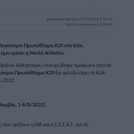
Δημοσιεύτηκε στις 01/02/2022 • 14:50
Χρόνος ανάγνωσης: 4 λεπτά
ο Παγκόσμιο Πρωτάθλημα Κ20 στο Κάλι
χει ορίσει η World Athletics.
ή Υψηλού Αθλητισμού επικυρώθηκε ομόφωνα από το
όσμιο Πρωτάθλημα Κ20
θα φιλοξενήσει το Κάλι
υ 2022.
λομβία, 1-6/8/2022)
που ορίζουν η WA και ο Σ.Ε.Γ.Α.Σ. για το