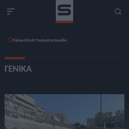
Πέραμα
ΣΕΔΑΣ Περάματος
Ημερίδα
ΓΕΝΙΚΆ