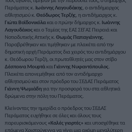
Τους αγώνες τίμησαν με την παρουσία τους, ο δήμαρχος
Περάματος κ.
Ιωάννης Λαγουδάκης
, ο αντιδήμαρχος
αθλητισμού κ.
Θεόδωρος Τερζής
, η αντιδήμαρχος κ.
Γιώτα Βοϊδονικόλα
και ο πρώην δήμαρχος κ.
Ιωάννης
Λαγουδάκος
και ο Ταμίας της ΕΑΣ ΣΕΓΑΣ Πειραιά και
Νοτιοδυτικής Αττικής κ.
Θωμάς Παπαγιάννης
.
Παραβρέθηκαν και τιμήθηκαν με πλακέτα από την
δημοτική αρχή Περάματος δια χειρός του αντιδημάρχου
κ. Θεόδωρου Τερζή, οι πρωταθλητές μας στον στίβο
Δέσποινα Μουρτά
και
Γιάννης Νυφαντόπουλος
.
Πλακέτα απονεμήθηκε από τον αντιδήμαρχο
αθλητισμού και στον πρόεδρο του ΣΕΔΑΣ Περάματος
Γιάννη Ψωμιάδη
για την προσφορά του στα αθλητικά
δρώμενα στην πόλη του Περάματος.
Κλείνοντας την ημερίδα ο πρόεδρος του ΣΕΔΑΣ
Περάματος ευχήθηκε σε όλες και όλους τους
παρευρισκόμενους
«Καλές γιορτές»
και υποσχέθηκε τα
επόμενα Χριστούγεννα να γίνει μια ακόμη μεγαλύτερη