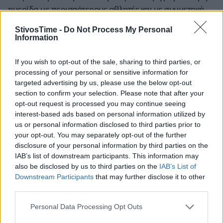
ημερίδα με περισσότερους αθλητές και με συμμετοχή
περισσότερων σωματείων.
StivosTime -
Do Not Process My Personal
Information
If you wish to opt-out of the sale, sharing to third parties, or
processing of your personal or sensitive information for
targeted advertising by us, please use the below opt-out
section to confirm your selection. Please note that after your
opt-out request is processed you may continue seeing
interest-based ads based on personal information utilized by
us or personal information disclosed to third parties prior to
your opt-out. You may separately opt-out of the further
A+
A-
A±
disclosure of your personal information by third parties on the
IAB’s list of downstream participants. This information may
also be disclosed by us to third parties on the
IAB’s List of
Downstream Participants
that may further disclose it to other
third parties.
Εγγραφείτε στο Stivostime των
Personal Data Processing Opt Outs