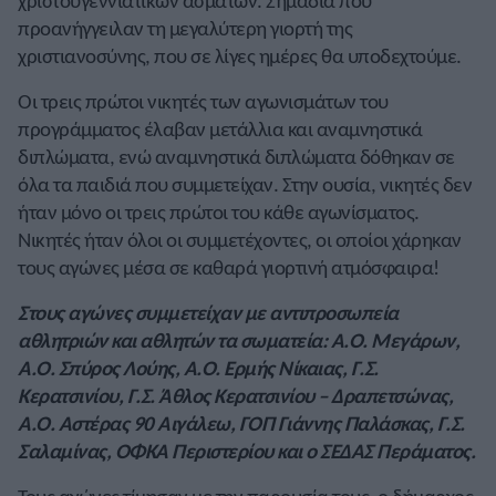
χριστουγεννιάτικων ασμάτων. Σημάδια που
προανήγγειλαν τη μεγαλύτερη γιορτή της
χριστιανοσύνης, που σε λίγες ημέρες θα υποδεχτούμε.
Οι τρεις πρώτοι νικητές των αγωνισμάτων του
προγράμματος έλαβαν μετάλλια και αναμνηστικά
διπλώματα, ενώ αναμνηστικά διπλώματα δόθηκαν σε
όλα τα παιδιά που συμμετείχαν. Στην ουσία, νικητές δεν
ήταν μόνο οι τρεις πρώτοι του κάθε αγωνίσματος.
Νικητές ήταν όλοι οι συμμετέχοντες, οι οποίοι χάρηκαν
τους αγώνες μέσα σε καθαρά γιορτινή ατμόσφαιρα!
Στους αγώνες συμμετείχαν με αντιπροσωπεία
αθλητριών και αθλητών τα σωματεία: Α.Ο. Μεγάρων,
Α.Ο. Σπύρος Λούης, Α.Ο. Ερμής Νίκαιας, Γ.Σ.
Κερατσινίου, Γ.Σ. Άθλος Κερατσινίου – Δραπετσώνας,
Α.Ο. Αστέρας 90 Αιγάλεω, ΓΟΠ Γιάννης Παλάσκας, Γ.Σ.
Σαλαμίνας, ΟΦΚΑ Περιστερίου και ο ΣΕΔΑΣ Περάματος.