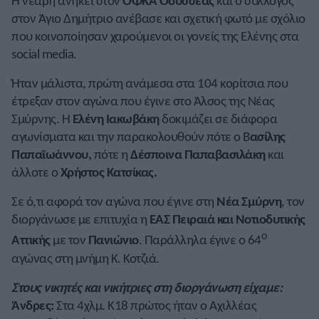
Η νεαρή ανήκει στον
ΟΦΚΑ Οδυσσέας
και ο σύλλογος
στον Άγιο Δημήτριο ανέβασε και σχετική φωτό με σχόλιο
που κοινοποίησαν χαρούμενοι οι γονείς της Ελένης στα
social media.
Ήταν μάλιστα, πρώτη ανάμεσα στα 104 κορίτσια που
έτρεξαν στον αγώνα που έγινε στο Άλσος της Νέας
Σμύρνης. Η
Ελένη Ιακωβάκη
δοκιμάζει σε διάφορα
αγωνίσματα και την παρακολουθούν πότε ο Β
ασίλης
Παπαϊωάννου,
πότε η
Δέσποινα Παπαβασιλάκη
και
άλλοτε ο
Χρήστος Κατσίκας.
Σε ό,τι αφορά τον αγώνα που έγινε στη
Νέα Σμύρνη
, τον
διοργάνωσε με επιτυχία η
ΕΑΣ Πειραιά και Νοτιοδυτικής
ο
Αττικής
με τον
Πανιώνιο
. Παράλληλα έγινε ο 64
αγώνας στη μνήμη Κ. Κοτζιά.
Στους νικητές και νικήτριες στη διοργάνωση είχαμε:
Άνδρες:
Στα 4χλμ. Κ18 πρώτος ήταν ο Αχιλλέας