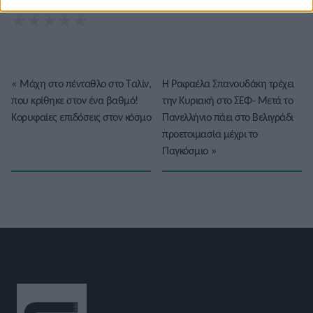
Βαθμολογήστε αυτό το άρθρο:
★
★
★
★
★
«
Μάχη στο πένταθλο στο Ταλίν,
Η Ραφαέλα Σπανουδάκη τρέχει
που κρίθηκε στον ένα βαθμό!
την Κυριακή στο ΣΕΦ- Μετά το
Κορυφαίες επιδόσεις στον κόσμο
Πανελλήνιο πάει στο Βελιγράδι
προετοιμασία μέχρι το
Παγκόσμιο
»