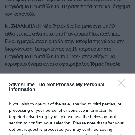
Παγκόσμιο Πρωτάθλημα. Πέρασε πρόσφατα και άσχημα
τον κορονοϊό.
Ν. ΖΗΛΑΝΔΙΑ:
Η Νέα Ζηλανδία θα μετάσχει με 20
αθλητές και αθλήτριες στο Παγκόσμιο Πρωτάθλημα.
Είναι η μεγαλύτερη ομάδα στην ιστορία της χώρας στη
διοργάνωση, ξεπερνώντας τις 18 παρουσίες στο
Παγκόσμιο Πρωτάθλημα του 1997 στην Αθήνα. Το
κορυφαίο όνομα είναι ο σφαιροβόλος
Τόμας Γουόλς.
ΝΙΓΗΡΙΑ:
Η
Έσε Μπρούμε
και η
Τόμπι Αμουσάν
είναι οι
επικεφαλής της ομάδας της Νιγηρίας που αποτελείται
StivosTime -
Do Not Process My Personal
Information
από 22 αθλητές για το Παγκόσμιο Πρωτάθλημα. Είναι
ακόμη δύο αθλητές που ξεχώρισαν στο NCAA, η
Φέιβορ
If you wish to opt-out of the sale, sharing to third parties, or
Οφίλι
(100μ., 200μ. και 4×100μ.) και ο
Φέιβορ Ας
(100μ.
processing of your personal or sensitive information for
και 4×100μ.).
targeted advertising by us, please use the below opt-out
section to confirm your selection. Please note that after your
ΣΟΥΗΔΙΑ:
Η σουηδική ομοσπονδία κανόνισε εκ νέου το
opt-out request is processed you may continue seeing
κλείσιμο εισιτηρίων για πολλά μέλη της ομάδας που