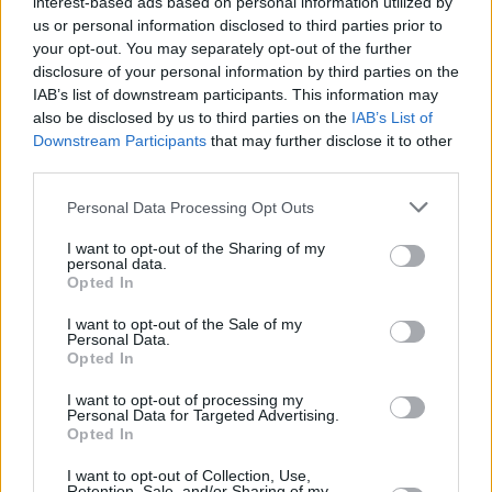
interest-based ads based on personal information utilized by
ήταν να ταξιδέψουν στις ΗΠΑ, λόγω της απεργίας της
us or personal information disclosed to third parties prior to
SAS. Ανάμεσά στους αθλητές που ακυρώθηκε η πτήση
your opt-out. You may separately opt-out of the further
disclosure of your personal information by third parties on the
τους τη Δευτέρα ήταν οι
Ντάνιελ Σταλ, Σιμόν Πέτερσον
IAB’s list of downstream participants. This information may
και
Φάνι Ρους
. Άλλα μέλη δεν έχουν ταξιδέψει ακόμη με
also be disclosed by us to third parties on the
IAB’s List of
την SAS. Το κόστος της ομοσπονδίας μπορεί να είναι
Downstream Participants
that may further disclose it to other
επιπλέον 60.000 με 80.000 κορόνες (57.000 με 76.000
third parties.
δολάρια).
Personal Data Processing Opt Outs
ΣΤΟΚΧΟΛΜΗ:
Ο Σουηδός ολυμπιονίκης της δισκοβολίας
I want to opt-out of the Sharing of my
Ντάνιελ Σταλ
θα είναι χωρίς τον προπονητή του στο
personal data.
Opted In
Παγκόσμιο Πρωτάθλημα. Ο
Βεστάιν Χαφστέινσον
δεν
μπορεί να ταξιδέψει λόγω σύνδρομο κόπωσης. Ο
I want to opt-out of the Sale of my
Σουηδός τεχνικός έχει ακόμη τον «χάλκινο» ολυμπιονίκη
Personal Data.
Opted In
της δισκοβολίας
Σιμόν Πέτερσον
και την σφαιροβόλο
Φάνι Ρους.
Η ομάδα της σκανδιναβικής χώρας
I want to opt-out of processing my
Personal Data for Targeted Advertising.
προετοιμάζεται στο Μπέρκλεϊ στην Καλιφόρνια. Την
Opted In
ευθύνη θα έχει ο πρώην σφυροβόλος
Ματίας Γιονς.
I want to opt-out of Collection, Use,
Retention, Sale, and/or Sharing of my