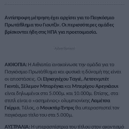
Αντίστροφη μέτρηση έχει αρχίσει για το Παγκόσμιο
Πρωτάθλημα του Γιουτζίν. Οι περισσότερες ομάδες
βρίσκονται ήδη στις ΗΠΑ για προετοιμασία.
ΑΙΘΙΟΠΙΑ:
Η Αιθιοπία ανακοίνωσε την ομάδα για το
Παγκόσμιο Πρωτάθλημα και φυσικά η δύναμή της είναι
οι αποστάσεις. Οι
Εϊγκαγιέχου Ταγιέ, Λετσενμπέτ
Γκιντέι, Σέλεμον Μπαρέγκα
και
Μπερίχου Αρεγκάουι
είναι δηλωμένοι στα 5.000μ. και 10.000μ. Επίσης, στα
στιπλ είναι ο «ασημένιος» ολυμπιονίκης
Λαμέτσα
Γκίρμα
. Τέλος, ο
Μουκτάρ Έντρις
θα υπερασπιστεί τον
παγκόσμιο τίτλο του στα 5.000μ.
ΑΥΣΤΡΑΛΙΑ:
Η υπερασπίστρια του τίτλου στον ακοντισμό