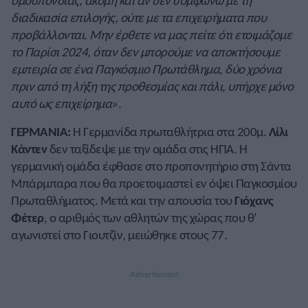
ομοσπονδίας, ακόμη και αν δεν συμφωνώ με τη
διαδικασία επιλογής, ούτε με τα επιχειρήματα που
προβάλλονται. Μην έρθετε να μας πείτε ότι ετοιμάζομε
το Παρίσι 2024, όταν δεν μπορούμε να αποκτήσουμε
εμπειρία σε ένα Παγκόσμιο Πρωτάθλημα, δύο χρόνια
πριν από τη λήξη της προθεσμίας και πάλι, υπήρχε μόνο
αυτό ως επιχείρημα
».
ΓΕΡΜΑΝΙΑ:
Η Γερμανίδα πρωταθλήτρια στα 200μ.
Λίλι
Κάντεν
δεν ταξίδεψε με την ομάδα στις ΗΠΑ. Η
γερμανική ομάδα έφθασε στο προπονητήριο στη Σάντα
Μπάρμπαρα που θα προετοιμαστεί εν όψει Παγκοσμίου
Πρωταθλήματος. Μετά και την απουσία του
Γιόχανς
Φέτερ
, ο αριθμός των αθλητών της χώρας που θ’
αγωνιστεί στο Γιουτζίν, μειώθηκε στους 77.