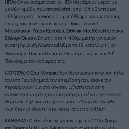
ΗΠΑ:
Όπως αναμενόταν οι ΗΠΑ θα πάρουν μέρος με
μεγάλη ομάδα που αποτελείται από 151 αθλητές και
αθλήτριες στο Παγκόσμιο Πρωτάθλημα. Ανάμεσά τους
υπάρχουν οι ολυμπιονίκες στο Τόκιο,
Σίντνεϊ
Μακλάφλιν
,
Ράιαν Κρούζερ, Έιθινγκ Μο, Κέιτι Ναζότ
και
Βάλαρι Όλμαν
. Επίσης, στα 4×400μ. μικτής γυναικών
είναι η θρυλική
Άλισον Φίλιξ
με τα 18 μετάλλια (!) σε
ο
Παγκόσμια Πρωταθλήματα. Θα πάρει μέρος στο 10
Παγκόσμιο της καριέρας της.
ΓΙΟΥΤΖΙΝ:
Ο
Σαμ Κέντρικς
δεν θα υπερασπιστεί τον τίτλο
του στο Γιουτζίν μετά την επέμβαση που έκανε τον
περασμένο Μάιο στο γόνατο. «
Πιστεύαμε ότι η
αποκατάσταση θα ήταν πιο γρήγορη, αλλά είχε κάποια
θέματα
», δήλωσε ο ατζέντης του. «
Ο Σαμ δεν νιώθει
πως ήταν σε θέση ν’ αγωνιστεί για τα μετάλλια
».
ΚΑΝΑΔΑΣ:
Ο Καναδός ολυμπιονίκης των 200μ.
Άντρε
ντε Γκρας
ελπίζει να βρίσκεται στα καλύτερά του στο