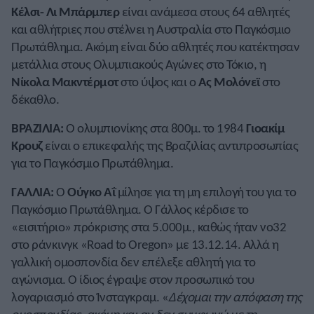
Κέλσι- Λι Μπάρμπερ
είναι ανάμεσα στους 64 αθλητές
και αθλήτριες που στέλνει η Αυστραλία στο Παγκόσμιο
Πρωτάθλημα. Ακόμη είναι δύο αθλητές που κατέκτησαν
μετάλλια στους Ολυμπιακούς Αγώνες στο Τόκιο, η
Νίκολα Μακντέρμοτ
στο ύψος και ο
Ας Μολόνεϊ
στο
δέκαθλο.
ΒΡΑΖΙΛΙΑ:
Ο ολυμπιονίκης στα 800μ. το 1984
Γιοακίμ
Κρουζ
είναι ο επικεφαλής της Βραζιλίας αντιπροσωπίας
για το Παγκόσμιο Πρωτάθλημα.
ΓΑΛΛΙΑ:
Ο
Ούγκο Αΐ
μίλησε για τη μη επιλογή του για το
Παγκόσμιο Πρωτάθλημα. Ο Γάλλος κέρδισε το
«εισιτήριο» πρόκρισης στα 5.000μ., καθώς ήταν νο32
στο ράνκινγκ «Road to Oregon» με 13.12.14. Αλλά η
γαλλική ομοσπονδία δεν επέλεξε αθλητή για το
αγώνισμα. Ο ίδιος έγραψε στον προσωπικό του
λογαριασμό στο Ίνσταγκραμ. «
Δέχομαι την απόφαση της