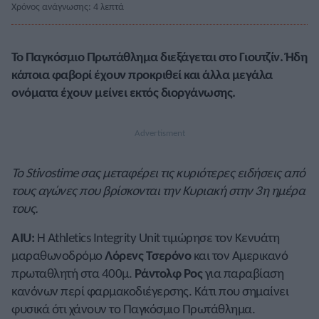
Χρόνος ανάγνωσης: 4 λεπτά
Το Παγκόσμιο Πρωτάθλημα διεξάγεται στο Γιουτζίν. Ήδη
κάποια φαβορί έχουν προκριθεί και άλλα μεγάλα
ονόματα έχουν μείνει εκτός διοργάνωσης.
Το Stivostime σας μεταφέρει τις κυριότερες ειδήσεις από
τους αγώνες που βρίσκονται την Κυριακή στην 3η ημέρα
τους.
AIU:
Η Athletics Integrity Unit τιμώρησε τον Κενυάτη
μαραθωνοδρόμο
Λόρενς Τσερόνο
και τον Αμερικανό
πρωταθλητή στα 400μ.
Ράντολφ Ρος
για παραβίαση
κανόνων περί φαρμακοδιέγερσης. Κάτι που σημαίνει
φυσικά ότι χάνουν το Παγκόσμιο Πρωτάθλημα.