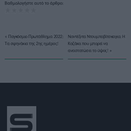
Βαθμολογήστε αυτό το άρθρο:
★
★
★
★
★
«
Παγκόσμιο Πρωτάθλημα 2022:
Ναντέζντα Ντουμποβίτσκαγια: Η
Τα σφηνάκια της 2ης ημέρας!
Καζάκα που μπορεί να
αναστατώσει το ύψος!
»