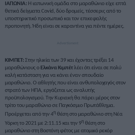
ΙΑΠΩΝΙΑ:
Η ιαπωνική ομάδα στο μαραθώνιο είχε επτά
θετικά δείγματα Covid, δύο δρομείς, τέσσερις από το
υποστηρικτικό προσωπικό και τον επικεφαλής
προπονητή. Ήδη είναι σε καραντίνα για πέντε ημέρες.
ΚΙΜΠΕΤ:
Στην ηλικία των 39 και έχοντας τρέξει 14
μαραθώνιους ο
Ελκάνα Κιμπέτ
λέει ότι είναι σε πολύ
καλή κατάσταση για να κάνει έναν σπουδαίο
μαραθώνιο. Ο αθλητής που είναι ανθυπολοχαγός στον
στρατό των ΗΠΑ, εργάζεται ως αναλυτής
προϋπολογισμού. Την Κυριακή θα πάρει μέρος στον
τρίτο του μαραθώνιο σε Παγκόσμιο Πρωτάθλημα.
η
Προέρχεται από την 4
θέση στο μαραθώνιο στη Νέα
η
Υόρκη το 2021 με 2:11.15 και την 9
θέση στο
μαραθώνιο στη Βοστόνη φέτος με ατομικό ρεκόρ