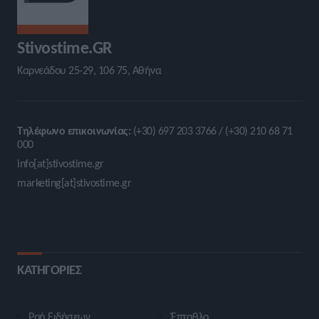
Stivostime.GR
Καρνεάδου 25-29, 106 75, Αθήνα
Τηλέφωνο επικοινωνίας:
(+30) 697 203 3766 / (+30) 210 68 71
000
info[at]stivostime.gr
marketing[at]stivostime.gr
ΚΑΤΗΓΟΡΙΕΣ
Ροή Ειδήσεων
Έπταθλο