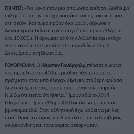
ΓΚΙΝΤΕΪ:
«Για μένα ήταν μια σπουδαία κούρσα. Δούλεψα
σκληρά τόσο την αντοχή μου, όσο και τις τακτικές μου
στη σεζόν. Και τώρα ήρθαν όλα μαζί», δήλωσε η
Λετεσενμπέτ Γκίντεϊ
, η νέα παγκόσμια πρωταθλήτρια
στα 10.000μ. Η δρομέας από την Αιθιοπία έχει στόχο
τώρα να κάνει ντεμπούτο στο μαραθώνιο στις 4
Δεκεμβρίου στη Βαλένθια.
ΓΟΥΟΡΧΟΛΜ:
Ο
Κάρστεν Γουόρχολμ
πέρασε εύκολα
στα ημιτελικά στα 400μ. εμπόδια: «Ένιωσα ότι τα
πράγματα ήταν υπό έλεγχο, είχα μια σταθερή κούρσα.
Δεν υπάρχει πόνος, οπότε αυτό είναι καλό σημάδι.
Νιώθω ότι έκανα ότι ήθελα. Ήμουν εδώ το 2014
(Παγκόσμιο Πρωτάθλημα Κ20) οπότε χαίρομαι που
βρίσκομαι εδώ. Στον αθλητισμό έχω μάθει να μη λες
ποτέ. Προς το παρόν, νιώθω καλά», είπε ο Νορβηγός
ολυμπιονίκης και παγκόσμιος ρέκορντμαν.