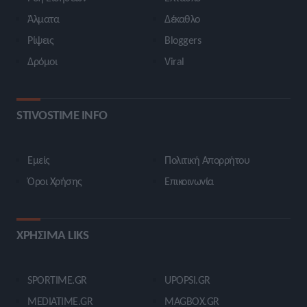
Άλματα
Δέκαθλο
Ρίψεις
Bloggers
Δρόμοι
Viral
STIVOSTIME INFO
Εμείς
Πολιτική Απορρήτου
Όροι Χρήσης
Επικοινωνία
ΧΡΗΣΙΜΑ LIKS
SPORTIME.GR
UPOPSI.GR
MEDIATIME.GR
MAGBOX.GR