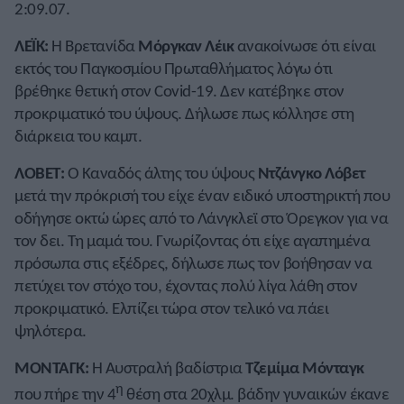
2:09.07.
ΛΕΪΚ:
Η Βρετανίδα
Μόργκαν Λέικ
ανακοίνωσε ότι είναι
εκτός του Παγκοσμίου Πρωταθλήματος λόγω ότι
βρέθηκε θετική στον Covid-19. Δεν κατέβηκε στον
προκριματικό του ύψους. Δήλωσε πως κόλλησε στη
διάρκεια του καμπ.
ΛΟΒΕΤ:
Ο Καναδός άλτης του ύψους
Ντζάνγκο Λόβετ
μετά την πρόκρισή του είχε έναν ειδικό υποστηρικτή που
οδήγησε οκτώ ώρες από το Λάνγκλεϊ στο Όρεγκον για να
τον δει. Τη μαμά του. Γνωρίζοντας ότι είχε αγαπημένα
πρόσωπα στις εξέδρες, δήλωσε πως τον βοήθησαν να
πετύχει τον στόχο του, έχοντας πολύ λίγα λάθη στον
προκριματικό. Ελπίζει τώρα στον τελικό να πάει
ψηλότερα.
ΜΟΝΤΑΓΚ:
Η Αυστραλή βαδίστρια
Τζεμίμα Μόνταγκ
η
που πήρε την 4
θέση στα 20χλμ. βάδην γυναικών έκανε