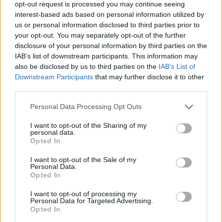
opt-out request is processed you may continue seeing
interest-based ads based on personal information utilized by
η
ΝΑΝΙΟΝΤΟ:
Η
Γουίνι Νανιόντο
θα είναι η 13
αθλήτρια
us or personal information disclosed to third parties prior to
στον τελικό στα 1.500μ. μετά τη σύγκρουσή της με την
your opt-out. You may separately opt-out of the further
Ιταλίδα
Γκάια Σαμπατίνι
στα ημιτελικά στα 1.500μ. Η
disclosure of your personal information by third parties on the
IAB’s list of downstream participants. This information may
δρομέας από την Ουγκάντα σπρώχτηκε και έπεσε, αλλά
also be disclosed by us to third parties on the
IAB’s List of
προκρίθηκε, ενώ η Ιταλίδα αποκλείστηκε.
Downstream Participants
that may further disclose it to other
third parties.
ΝΚΕΤΙΑ:
Ο
Γκους Νκέτια
είχε τρέξει τα 100μ. σε 10.11
στους Αγώνες Κοινοπολιτείας το 1994 στη Βικτόρια. Ο
Personal Data Processing Opt Outs
γιος του
Έντουαρντ Οσέι- Νκέτια
έκανε 10.08 στις σειρές
I want to opt-out of the Sharing of my
στα 100μ. 28 χρόνια μετά, παίρνοντας το ρεκόρ της
personal data.
οικογένειας!
Opted In
I want to opt-out of the Sale of my
ΧΑΣΑΝ:
«Έκανα ένα μεγάλο διάλειμμα για σχεδόν 8
Personal Data.
μήνες και μετά άρχισα να τρέχω ξανά. Η θέση μου ήταν
Opted In
καλή κατά τη διάρκεια της κούρσας. Άρχισα να κάνω
I want to opt-out of processing my
σπριντ στα τελευταία 200 μέτρα και δεν μπόρεσα να
Personal Data for Targeted Advertising.
Opted In
πάρω μετάλλιο, αλλά και πάλι είμαι ευχαριστημένη από