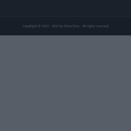
CopyRight © 2022 - 2022 by StivosTime - All rights reserved