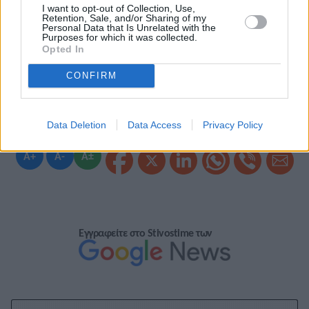
το αποτέλεσμα, γιατί ο στόχος μου δεν ήταν να είμαι σε
I want to opt-out of Collection, Use,
καλή κατάσταση φέτος», δήλωσε η
Σιφάν Χασάν
. Η
Retention, Sale, and/or Sharing of my
Personal Data that Is Unrelated with the
η
Ολλανδή ολυμπιονίκης ήταν 4
στα 10.000μ.
Purposes for which it was collected.
Opted In
CONFIRM
Data Deletion
Data Access
Privacy Policy
A+
A-
A±
Εγγραφείτε στο Stivostime των