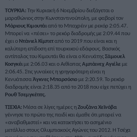
ΤΟΥΡΚΙΑ:
Την Κυριακή 6 Νοεμβρίου διεξάγεται ο
μαραθώνιος στην Κωνσταντινούπολη, με φαβορί τον
Μάριους Κιμουτάι
από το Μπαχρέιν με ρεκόρ 2:05.47.
Μπορεί να «πέσει» το ρεκόρ διαδρομής με 2:09.44 που
έχει ο
Ντάνιελ Κίμπετ
από το 2019 που είναι και η
καλύτερη επίδοση επί τουρκικού εδάφους. Βασικός
αντίπαλος του Κιμουτάι θα είναι ο Κενυάτης
Σάμουελ
Κοσγκέι
με 2:06.03 και ο Αιθίοπας
Αμπάινεχ Αγιέλε
με
2:06.45. Στις γυναίκες η γρηγορότερη είναι η
Κενυάτισσα
Άγκνες Μπαρσόσιο
με 2:20.59. Το ρεκόρ
διαδρομής είναι 2:18.35 από το 2018 που είχε πετύχει η
Ρουθ Τσεμγκέτιτς.
ΤΣΕΧΙΑ:
Μέσα σε λίγες ημέρες η
Ζουζάνα Χεϊνόβα
γέννησε το πρώτο της παιδί και έμαθε ότι μπορεί να
«αναβαθμιστεί» και να κατακτήσει το ασημένιο
μετάλλιο στους Ολυμπιακούς Αγώνες του 2012. Η Τσέχα