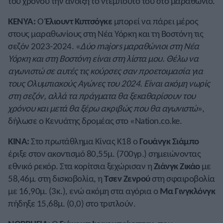
του χρόνου την άνοιξη το ντεμπούτο του στο μαραθώνιο.
ΚΕΝΥΑ:
Ο
Έλιουντ Κιπτσόγκε
μπορεί να πάρει μέρος
στους μαραθωνίους στη Νέα Υόρκη και τη Βοστόνη τις
σεζόν 2023-2024. «
Δύο majors μαραθώνιοι στη Νέα
Υόρκη και στη Βοστόνη είναι στη λίστα μου. Θέλω να
αγωνιστώ σε αυτές τις κούρσες σαν προετοιμασία για
τους Ολυμπιακούς Αγώνες του 2024. Είναι ακόμη νωρίς
στη σεζόν, αλλά τα πράγματα θα ξεκαθαρίσουν του
χρόνου και μετά θα ξέρω ακριβώς που θα αγωνιστώ
»,
δήλωσε ο Κενυάτης δρομέας στο «Nation.co.ke.
ΚΙΝΑ:
Στο πρωτάθλημα Κίνας Κ18 ο
Γουάνγκ Σιάμπο
έριξε στον ακοντισμό 80,55μ. (700γρ.) σημειώνοντας
εθνικό ρεκόρ. Στα κορίτσια ξεχώρισαν η
Ζιάνγκ Ζικάο
με
58,46μ. στη δισκοβολία, η
Τσεν Ζενρού
στη σφαιροβολία
με 16,90μ. (3κ.), ενώ ακόμη στα αγόρια ο
Μα Γινγκλόνγκ
πήδηξε 15,68μ. (0,0) στο τριπλούν.