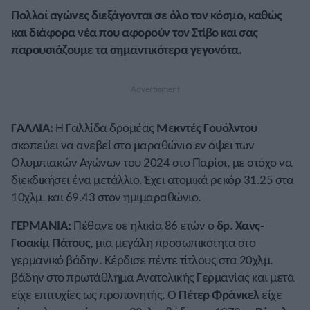
Πολλοί αγώνες διεξάγονται σε όλο τον κόσμο, καθώς
και διάφορα νέα που αφορούν τον Στίβο και σας
παρουσιάζουμε τα σημαντικότερα γεγονότα.
ΓΑΛΛΙΑ:
Η Γαλλίδα δρομέας
Μεκντές Γουόλντου
σκοπεύει να ανεβεί στο μαραθώνιο εν όψει των
Ολυμπιακών Αγώνων του 2024 στο Παρίσι, με στόχο να
διεκδικήσει ένα μετάλλιο. Έχει ατομικά ρεκόρ 31.25 στα
10χλμ. και 69.43 στον ημιμαραθώνιο.
ΓΕΡΜΑΝΙΑ:
Πέθανε σε ηλικία 86 ετών ο
δρ. Χανς-
Γιοακίμ Πάτους
, μια μεγάλη προσωπικότητα στο
γερμανικό βάδην. Κέρδισε πέντε τίτλους στα 20χλμ.
βάδην στο πρωτάθλημα Ανατολικής Γερμανίας και μετά
είχε επιτυχίες ως προπονητής. Ο
Πέτερ Φράνκελ
είχε