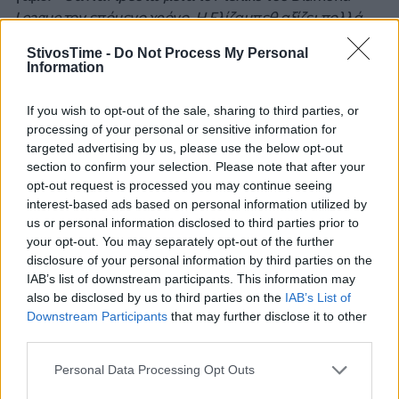
League τον επόμενο χρόνο. Η Ελίζαμπεθ αξίζει πολλά
εύσημα που έφτασα εκεί που είναι τώρα στο τρέξιμο και
StivosTime -
Do Not Process My Personal
στη ζωή μου. Δεν μπορώ να την ευχαριστήσω αρκετά
»,
Information
είπε ο Νορβηγός.
If you wish to opt-out of the sale, sharing to third parties, or
ΣΕΡΒΙΑ:
Ο Σέρβος
Μιχαΐλ Ντούντας
, «χάλκινος»
processing of your personal or sensitive information for
πρωταθλητής Ευρώπης στο δέκαθλο το 2016, έγινε
targeted advertising by us, please use the below opt-out
διευθυντής αθλητισμού της σερβικής ομοσπονδίας
section to confirm your selection. Please note that after your
στίβου.
opt-out request is processed you may continue seeing
interest-based ads based on personal information utilized by
ΣΟΥΗΔΙΑ:
Ο ολυμπιονίκης του ύψους
Μουτάζ Εσά
us or personal information disclosed to third parties prior to
your opt-out. You may separately opt-out of the further
Μπαρσίμ
δεν σκοπεύει να μπει σε αγώνες στον κλειστό
disclosure of your personal information by third parties on the
το 2023. Ο 31χρονος θα προετοιμαστεί για τον ανοιχτό
IAB’s list of downstream participants. This information may
με στόχο να διεκδικήσει στη Βουδαπέστη τον τέταρτο
also be disclosed by us to third parties on the
IAB’s List of
συνεχόμενο παγκόσμιο τίτλο. Ένα μοναδικό επίτευγμα
Downstream Participants
that may further disclose it to other
για τον Καταριανό άλτη, αν το καταφέρει. Πολλοί λίγοι
third parties.
έχουν πάνω από 4 χρυσά μετάλλιο σε Παγκόσμια
Personal Data Processing Opt Outs
Πρωταθλήματα στα τεχνικά αγωνίσματα. Ο
Σεργκέι