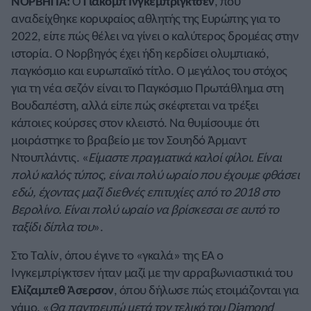
ΝΟΡΒΗΓΙΑ:
Ο
Γιάκομπ Ινγκεμπρίγκτσεν
, που
αναδείχθηκε κορυφαίος αθλητής της Ευρώπης για το
2022, είπε πώς θέλει να γίνει ο καλύτερος δρομέας στην
ιστορία. Ο Νορβηγός έχει ήδη κερδίσει ολυμπιακό,
παγκόσμιο και ευρωπαϊκό τίτλο. Ο μεγάλος του στόχος
για τη νέα σεζόν είναι το Παγκόσμιο Πρωτάθλημα στη
Βουδαπέστη, αλλά είπε πώς σκέφτεται να τρέξει
κάποιες κούρσες στον κλειστό. Να θυμίσουμε ότι
μοιράστηκε το βραβείο με τον Σουηδό Άρμαντ
Ντουπλάντις. «
Είμαστε πραγματικά καλοί φίλοι. Είναι
πολύ καλός τύπος, είναι πολύ ωραίο που έχουμε φθάσει
εδώ, έχοντας μαζί διεθνές επιτυχίες από το 2018 στο
Βερολίνο. Είναι πολύ ωραίο να βρίσκεσαι σε αυτό το
ταξίδι δίπλα του
».
Στο Ταλίν, όπου έγινε το «γκαλά» της ΕΑ ο
Ινγκεμπρίγκτσεν ήταν μαζί με την αρραβωνιαστικιά του
Ελίζαμπεθ Άσερσον
, όπου δήλωσε πώς ετοιμάζονται για
γάμο. «
Θα παντρευτώ μετά τον τελικό του Diamond