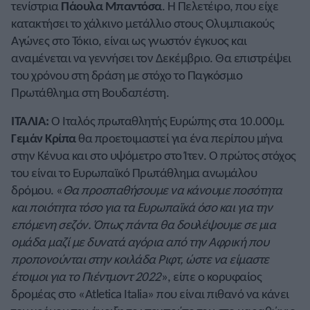
τενίστρια
Πάουλα Μπαντόσα
. Η Πελετέιρο, που είχε
κατακτήσει το χάλκινο μετάλλιο στους Ολυμπιακούς
Αγώνες στο Τόκιο, είναι ως γνωστόν έγκυος και
αναμένεται να γεννήσει τον Δεκέμβριο. Θα επιστρέψει
του χρόνου στη δράση με στόχο το Παγκόσμιο
Πρωτάθλημα στη Βουδαπέστη.
ΙΤΑΛΙΑ:
Ο Ιταλός πρωταθλητής Ευρώπης στα 10.000μ.
Γεμάν Κρίπα
θα προετοιμαστεί για ένα περίπου μήνα
στην Κένυα και στο υψόμετρο στο Ίτεν. Ο πρώτος στόχος
του είναι το Ευρωπαϊκό Πρωτάθλημα ανωμάλου
δρόμου. «
Θα προσπαθήσουμε να κάνουμε ποσότητα
και ποιότητα τόσο για τα Ευρωπαϊκά όσο και για την
επόμενη σεζόν. Όπως πάντα θα δουλέψουμε σε μια
ομάδα μαζί με δυνατά αγόρια από την Αφρική που
προπονούνται στην κοιλάδα Ριφτ, ώστε να είμαστε
έτοιμοι για το Πιέντμοντ 2022
», είπε ο κορυφαίος
δρομέας στο «Atletica Italia» που είναι πιθανό να κάνει