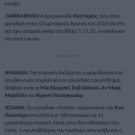
κινητό.
ΣΑΚΡΑΜΕΝΤΟ:
Η Αμερικανίδα
Κέιτ Γκρέις
, που ήταν
φιναλίστ στους Ολυμπιακούς Αγώνες του 2016 στο Ρίο
και έχει ατομικό ρεκόρ στα 800μ. 1.57.20, ανακοίνωσε
ότι είναι έγκυος.
ΙΡΛΑΝΔΙΑ:
Την Κυριακή διεξάγεται ο μαραθώνιος στο
Δουβλίνο και παράλληλα το ιρλανδικό πρωτάθλημα.
Φαβορί είναι οι
Μικ Κλοχίσεϊ, Στιβ Σκάλιον, Αν Μαρί
ΜακΓκλίν
και
Κόρτνεϊ Μακγκουάιρ.
ΙΣΠΑΝΙΑ:
Το περιοδικό «Forbes» παρουσίασε την
Άνα
Πελετέιρο
στη λίστα των 100 γυναικών με τη
μεγαλύτερη επιρροή. Είναι μόνο δύο αθλήτριες στη
λίστα, η πρωταθλήτρια του τριπλούν στον στίβο και η