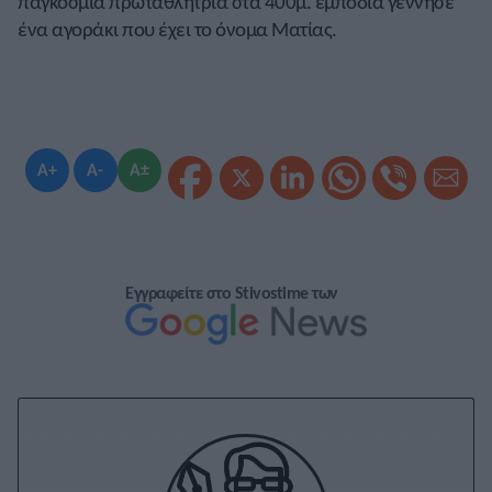
παγκόσμια πρωταθλήτρια στα 400μ. εμπόδια γέννησε
ένα αγοράκι που έχει το όνομα Ματίας.
A+
A-
A±
Εγγραφείτε στο Stivostime των