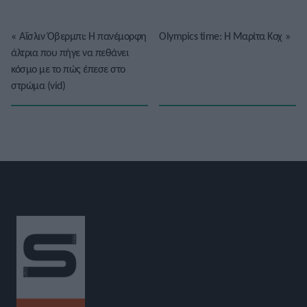
«
Αΐσλιν Όβερμπι: Η πανέμορφη
Olympics time: Η Μαρίτα Κοχ
»
άλτρια που πήγε να πεθάνει
κόσμο με το πώς έπεσε στο
στρώμα (vid)