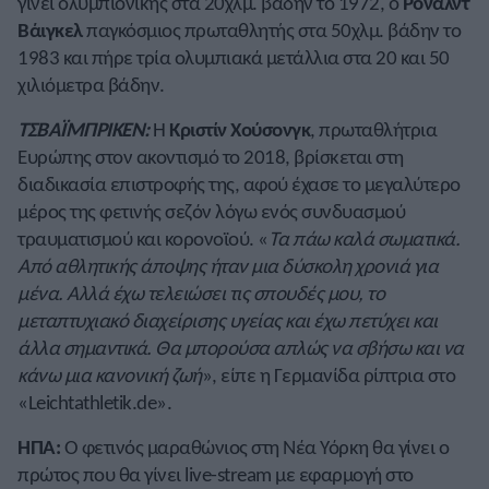
γίνει ολυμπιονίκης στα 20χλμ. βάδην το 1972, ο
Ρόναλντ
Βάιγκελ
παγκόσμιος πρωταθλητής στα 50χλμ. βάδην το
1983 και πήρε τρία ολυμπιακά μετάλλια στα 20 και 50
χιλιόμετρα βάδην.
ΤΣΒΑΪΜΠΡΙΚΕΝ:
Η
Κριστίν Χούσονγκ
, πρωταθλήτρια
Ευρώπης στον ακοντισμό το 2018, βρίσκεται στη
διαδικασία επιστροφής της, αφού έχασε το μεγαλύτερο
μέρος της φετινής σεζόν λόγω ενός συνδυασμού
τραυματισμού και κορονοϊού. «
Τα πάω καλά σωματικά.
Από αθλητικής άποψης ήταν μια δύσκολη χρονιά για
μένα. Αλλά έχω τελειώσει τις σπουδές μου, το
μεταπτυχιακό διαχείρισης υγείας και έχω πετύχει και
άλλα σημαντικά. Θα μπορούσα απλώς να σβήσω και να
κάνω μια κανονική ζωή
», είπε η Γερμανίδα ρίπτρια στο
«Leichtathletik.de».
ΗΠΑ:
Ο φετινός μαραθώνιος στη Νέα Υόρκη θα γίνει ο
πρώτος που θα γίνει live-stream με εφαρμογή στο