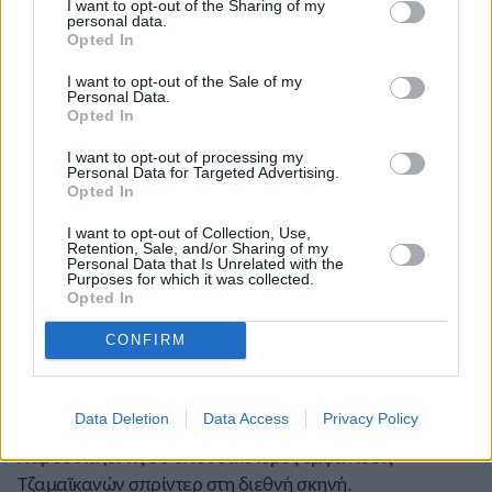
Μπούμπκα
έχει 6 στο επί κοντώ, ο
Λαρς Ρίντελ
στη
I want to opt-out of the Sharing of my
personal data.
δισκοβολία και ο
Πάβελ Φάιντεκ
(σφυροβολία) 5 και οι
Opted In
Ντουάιτ Φίλιπς
(μήκος),
Ιβάν Πεντρόσο
(μήκος), και
I want to opt-out of the Sale of my
Κρίστιαν Τέιλορ
(τριπλούν) από 4.
Personal Data.
Opted In
ΤΖΑΜΑΪΚΑ:
Η
Καλίς Σπένσερ- Κάρτερ
και η ομάδα της
περιμένουν την τελική έκβαση της υπόθεσης που
I want to opt-out of processing my
Personal Data for Targeted Advertising.
επηρεάζει τον τελικό στα 400μ. εμπόδια στους
Opted In
Ολυμπιακούς Αγώνες του 2012 στο Λονδίνο. «
Πιστεύω
I want to opt-out of Collection, Use,
πολύ στο δίκαιο παιχνίδι. Έχοντας αυτό κατά νου, θα
Retention, Sale, and/or Sharing of my
Personal Data that Is Unrelated with the
ήμουν υπερβολικά εκστασιασμένη αν το σύστημα
Purposes for which it was collected.
λειτουργούσε με ακρίβεια και με θεωρούσε ότι είμαι
Opted In
κάτοχος του χάλκινου μεταλλίου
», είπε η Τζαμαϊκανή
CONFIRM
η
πρωταθλήτρια, που ήταν 4
στο Λονδίνο.
ΚΙΝΓΚΣΤΟΝ:
Κυκλοφόρησε ένα νέο βιβλίο με τίτλο «Fifty
Data Deletion
Data Access
Privacy Policy
Days Afire: Inside Long Sprint to Freedom», που
παρουσιάζει τις 50 σπουδαιότερες εμφανίσεις
Τζαμαϊκανών σπρίντερ στη διεθνή σκηνή.