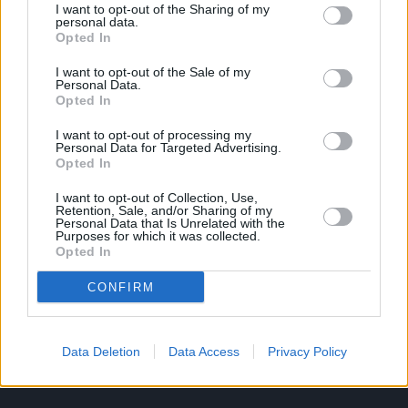
I want to opt-out of the Sharing of my
personal data.
Opted In
Το άρθρο δεν έχει ακόμα βαθμολογηθεί.
I want to opt-out of the Sale of my
Personal Data.
Βαθμολογήστε αυτό το άρθρο:
Opted In
★
★
★
★
★
I want to opt-out of processing my
Personal Data for Targeted Advertising.
Opted In
I want to opt-out of Collection, Use,
«
Ο Κώστας Γκελαούζος έκανε
Ο Κώστας Γκελαούζος την
Retention, Sale, and/or Sharing of my
ατομικό ρεκόρ με 2:14.15 στο
Δευτέρα πάει για προετοιμασία
Personal Data that Is Unrelated with the
Purposes for which it was collected.
μαραθώνιο στο Βερολίνο
στην Ιταλία και στοχεύει στον
Opted In
Αυθεντικό Μαραθώνιο
»
CONFIRM
Data Deletion
Data Access
Privacy Policy