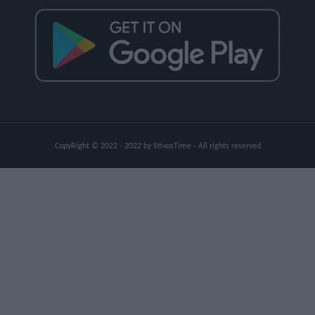
CopyRight © 2022 - 2022 by StivosTime - All rights reserved