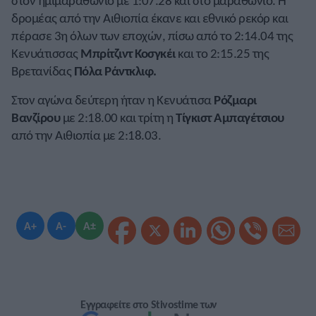
στον ημιμαραθώνιο με 1:07.28 και στο μαραθώνιο. Η
δρομέας από την Αιθιοπία έκανε και εθνικό ρεκόρ και
πέρασε 3η όλων των εποχών, πίσω από το 2:14.04 της
Κενυάτισσας
Μπρίτζιντ Κοσγκέι
και το 2:15.25 της
Βρετανίδας
Πόλα Ράντκλιφ.
Στον αγώνα δεύτερη ήταν η Κενυάτισα
Ρόζμαρι
Βανζίρου
με 2:18.00 και τρίτη η
Τίγκιστ Αμπαγέτσιου
από την Αιθιοπία με 2:18.03.
A+
A-
A±
Εγγραφείτε στο Stivostime των