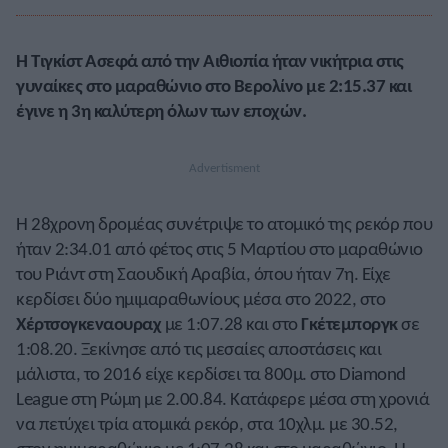
Η Τιγκίστ Ασεφά από την Αιθιοπία ήταν νικήτρια στις
γυναίκες στο μαραθώνιο στο Βερολίνο με 2:15.37 και
έγινε η 3η καλύτερη όλων των εποχών.
Η 28χρονη δρομέας συνέτριψε το ατομικό της ρεκόρ που
ήταν 2:34.01 από φέτος στις 5 Μαρτίου στο μαραθώνιο
του Ριάντ στη Σαουδική Αραβία, όπου ήταν 7η. Είχε
κερδίσει δύο ημιμαραθωνίους μέσα στο 2022, στο
Χέρτσογκεναουραχ
με 1:07.28 και στο
Γκέτεμποργκ
σε
1:08.20. Ξεκίνησε από τις μεσαίες αποστάσεις και
μάλιστα, το 2016 είχε κερδίσει τα 800μ. στο Diamond
League στη Ρώμη με 2.00.84. Κατάφερε μέσα στη χρονιά
να πετύχει τρία ατομικά ρεκόρ, στα 10χλμ. με 30.52,