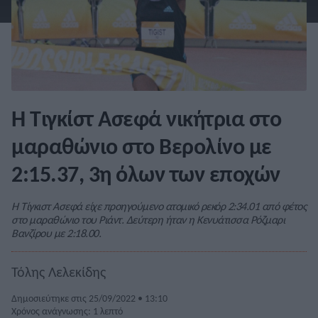
Η Τιγκίστ Ασεφά νικήτρια στο
μαραθώνιο στο Βερολίνο με
2:15.37, 3η όλων των εποχών
Η Τίγκιστ Ασεφά είχε προηγούμενο ατομικό ρεκόρ 2:34.01 από φέτος
στο μαραθώνιο του Ριάντ. Δεύτερη ήταν η Κενυάτισσα Ρόζμαρι
Βανζίρου με 2:18.00.
Τόλης Λελεκίδης
Δημοσιεύτηκε στις 25/09/2022 • 13:10
Χρόνος ανάγνωσης: 1 λεπτό