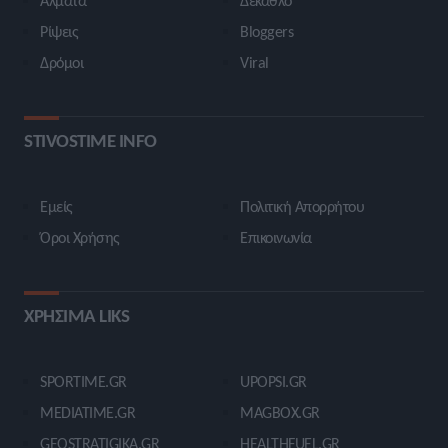
Άλματα
Δέκαθλο
Ρίψεις
Bloggers
Δρόμοι
Viral
STIVOSTIME INFO
Εμείς
Πολιτική Απορρήτου
Όροι Χρήσης
Επικοινωνία
ΧΡΗΣΙΜΑ LIKS
SPORTIME.GR
UPOPSI.GR
MEDIATIME.GR
MAGBOX.GR
GEOSTRATIGIKA.GR
HEALTHFUEL.GR