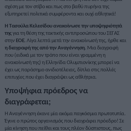
σχέση με τον στίβο και πως στο βαθύ πυρήνα της
εξυπηρετεί πολιτικά συμφέροντα και ουχί αθλητικά!
Η Τασούλα Κελεσίδου ανακοίνωσε την υποψηφιότητά
της
για τη θέση της τακτικής αντιπροσώπου του ΣΕΓΑΣ
στην
ΕΟΕ
. Λίγα λεπτά μετά την ανακοίνωσή της, ήρθε και
η διαγραφή της από την Αναγέννηση
. Μια διαγραφή
που (ειδικά με τον τρόπο που είναι γραμμένη η
ανακοίνωσή της) η Ελληνίδα Ολυμπιονίκης μπορεί να
έχει ως παράσημο ανιδιοτέλειας, δίπλα στις πολλές
επιτυχίες που έχει διαγράψει ως αθλήτρια.
Υποψήφια πρόεδρος να
διαγράφεται;
Η Αναγέννηση έκανε μία ακόμα παγκόσμια πρωτοτυπία.
Έγινε ο πρώτος οργανισμός που διαγράφει πρόεδρο! Σε
μία κίνηση που πείθει και τους πλέον δύσπιστους, πως