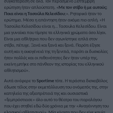
συγκατάβαση σε όλα. Τον περασμένο Σεπτέμβρη
ερώτηση ήταν απλούστατη. «
Με τον στίβο ή με αυτούς;
Ποια είναι η Τασούλα Κελεσίδου
;». Ρητορικό ήταν το
ερώτημα. Μέσα η απάντηση ήταν ακόμα πιο απλή. «Η
Τασούλα Κελεσίδου είναι η… Τασουλα Κελεσίδου. Είναι
μια γυναίκα που τίμησε τα ελληνικά χρώματα όσο λίγοι.
Είναι μια αθλήτρια που δεν αγωνίστηκε απλά στον
στίβο, πέτυχε. Ξανά και ξανά και ξανά. Παρότι έζησε
αυτή και η οικογένειά της τη ξενιτιά, παρότι οι δυσκολίες
ήταν πολλές και οι πιθανότητες δεν ήταν υπέρ της,
εκείνη μπήκε στο πάνθεον της ιστορίας του ελληνικού
αθλητισμού».
Αυτά ανέφερε το
Sportime
τότε. Η τεράστια δισκοβόλος
έδωσε τέλος στην εκμετάλλευση του ονόματός της, στην
καπηλεία της αξιοπρέπειά της και ουσιαστικά
«ξεμπρόστιασε» όλο αυτό το θέατρο του παραλόγου
που έχει στηθεί εδώ δύο χρόνια με την «Αναγέννηση του
κλασικού αθλητισμού». Μία κίνηση που δεν είχε καμία