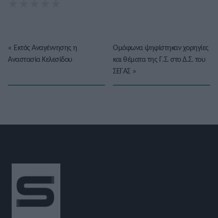
★
★
★
★
★
«
Εκτός Αναγέννησης η
Ομόφωνα ψηφίστηκαν χορηγίες
Αναστασία Κελεσίδου
και θέματα της Γ.Σ. στο Δ.Σ. του
ΣΕΓΑΣ
»