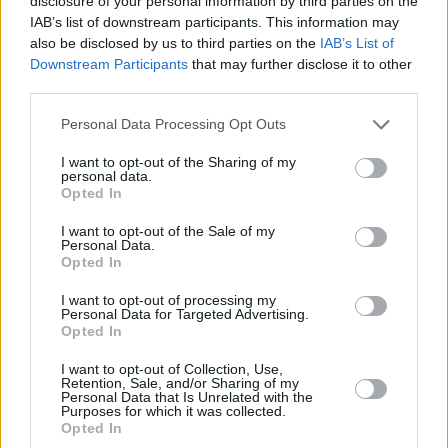
disclosure of your personal information by third parties on the
είναι πως η Τασούλα Κελεσίδου πήρε την απόφασή της.
IAB’s list of downstream participants. This information may
Απάντησε εμφατικά με ποιανού το μέρος είναι. Με τον
also be disclosed by us to third parties on the
IAB’s List of
Downstream Participants
that may further disclose it to other
στίβο!
third parties.
Personal Data Processing Opt Outs
I want to opt-out of the Sharing of my
personal data.
Opted In
A+
A-
A±
I want to opt-out of the Sale of my
Personal Data.
Opted In
I want to opt-out of processing my
Εγγραφείτε στο Stivostime των
Personal Data for Targeted Advertising.
Opted In
I want to opt-out of Collection, Use,
Retention, Sale, and/or Sharing of my
Personal Data that Is Unrelated with the
Purposes for which it was collected.
Opted In