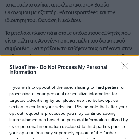
το κουμάντο ανήκει αποκλειστικά στον Βασίλη
Οικονόμου με εξαπτέρυγό του sportsfeed και τον
ιδιοκτήτη του, Θανάση Νικολάου.
Το μπαλάκι πλέον πάει στους υπόλοιπους αθλητές που
είναι μέλη της Αναγέννησης και μέλη του διοικητικού
συμβουλίου να πράξουν το καθήκον τους απέναντι στον
στίβο και πλέον απέναντι στον ίδιο τους τον εαυτό. Είναι
ικανή η Τασούλα Κελεσίδου να διεκδικήσει την
StivosTime -
Do Not Process My Personal
προεδρία του
ΣΕΓΑΣ
, αλλά δεν συμφωνούν να είναι
Information
αντιπρόσωπος στην ΕΟΕ; Πως διαγράφεται ένας
ζωντανός θρύλος του αθλήματος είναι αλήθεια; Πως
If you wish to opt-out of the sale, sharing to third parties, or
processing of your personal or sensitive information for
δικαιολογείται;
targeted advertising by us, please use the below opt-out
section to confirm your selection. Please note that after your
opt-out request is processed you may continue seeing
interest-based ads based on personal information utilized by
us or personal information disclosed to third parties prior to
Ο θυμόσοφος λαός λέει πως: «ο ψεύτης και ο κλέφτης
your opt-out. You may separately opt-out of the further
τον πρώτο χρόνο χαίρονται». Κάτι ξέρει. Το μόνο βέβαιο