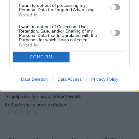
I want to opt-out of processing my
Personal Data for Targeted Advertising.
Opted In
Τόλης Λελεκίδης
I want to opt-out of Collection, Use,
Retention, Sale, and/or Sharing of my
Personal Data that Is Unrelated with the
Purposes for which it was collected.
Opted In
CONFIRM
Data Deletion
Data Access
Privacy Policy
Το άρθρο δεν έχει ακόμα βαθμολογηθεί.
Βαθμολογήστε αυτό το άρθρο:
★
★
★
★
★