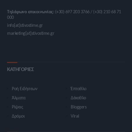
Τηλέφωνο επικοινωνίας:
(+30) 697 203 3766 / (+30) 210 68 71
000
info[at]stivostime.gr
marketing[at]stivostime.gr
ΚΑΤΗΓΟΡΙΕΣ
Ροή Ειδήσεων
Έπταθλο
Άλματα
Δέκαθλο
Ρίψεις
Bloggers
Δρόμοι
Viral