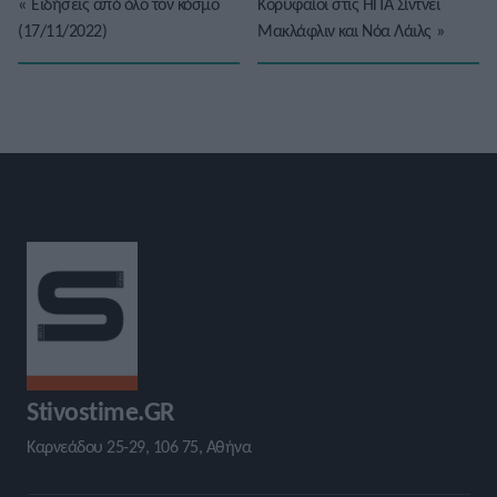
«
Ειδήσεις από όλο τον κόσμο
Κορυφαίοι στις ΗΠΑ Σίντνεϊ
(17/11/2022)
Μακλάφλιν και Νόα Λάιλς
»
Stivostime.GR
Καρνεάδου 25-29, 106 75, Αθήνα