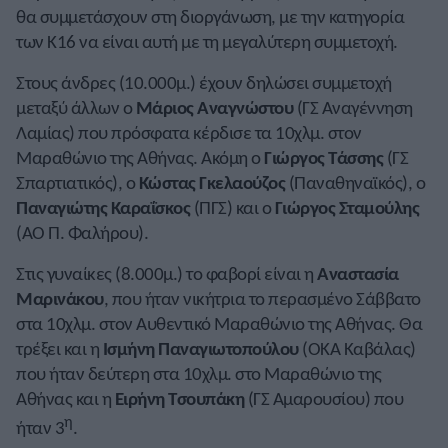
θα συμμετάσχουν στη διοργάνωση, με την κατηγορία
των Κ16 να είναι αυτή με τη μεγαλύτερη συμμετοχή.
Στους άνδρες (10.000μ.) έχουν δηλώσει συμμετοχή
μεταξύ άλλων ο
Μάριος Αναγνώστου
(ΓΣ Αναγέννηση
Λαμίας) που πρόσφατα κέρδισε τα 10χλμ. στον
Μαραθώνιο της Αθήνας. Ακόμη ο
Γιώργος Τάσσης
(ΓΣ
Σπαρτιατικός), ο
Κώστας Γκελαούζος
(Παναθηναϊκός), ο
Παναγιώτης Καραΐσκος
(ΠΓΣ) και ο
Γιώργος Σταμούλης
(ΑΟ Π. Φαλήρου).
Στις γυναίκες (8.000μ.) το φαβορί είναι η
Αναστασία
Μαρινάκου
, που ήταν νικήτρια το περασμένο Σάββατο
στα 10χλμ. στον Αυθεντικό Μαραθώνιο της Αθήνας. Θα
τρέξει και η
Ισμήνη Παναγιωτοπούλου
(ΟΚΑ Καβάλας)
που ήταν δεύτερη στα 10χλμ. στο Μαραθώνιο της
Αθήνας και η
Ειρήνη Τσουπάκη
(ΓΣ Αμαρουσίου) που
η
ήταν 3
.