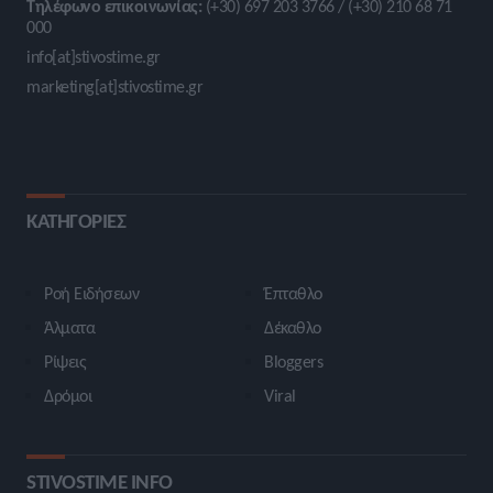
Τηλέφωνο επικοινωνίας:
(+30) 697 203 3766 / (+30) 210 68 71
000
info[at]stivostime.gr
marketing[at]stivostime.gr
ΚΑΤΗΓΟΡΙΕΣ
Ροή Ειδήσεων
Έπταθλο
Άλματα
Δέκαθλο
Ρίψεις
Bloggers
Δρόμοι
Viral
STIVOSTIME INFO