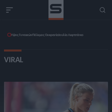
Ύψος Γυναικών
Πόλεμος Ουκρανία
Ιουλία Λεφτσένκο
VIRAL