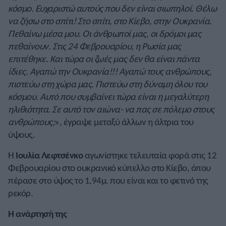
κόσμο. Ευχαριστώ αυτούς που δεν είναι σιωπηλοί. Θέλω
να ζήσω στο σπίτι! Στο σπίτι, στο Κίεβο, στην Ουκρανία.
Πεθαίνω μέσα μου. Οι άνθρωποί μας, οι δρόμοι μας
πεθαίνουν. Στις 24 Φεβρουαρίου, η Ρωσία μας
επιτέθηκε. Και τώρα οι ζωές μας δεν θα είναι πάντα
ίδιες. Αγαπώ την Ουκρανία!!! Αγαπώ τους ανθρώπους,
πιστεύω στη χώρα μας. Πιστεύω στη δύναμη όλου του
κόσμου. Αυτό που συμβαίνει τώρα είναι η μεγαλύτερη
ηλιθιότητα. Σε αυτό τον αιώνα- να πας σε πόλεμο στους
ανθρώπους;
», έγραψε μεταξύ άλλων η άλτρια του
ύψους.
Η
Ιουλία Λεφτσένκο
αγωνίστηκε τελευταία φορά στις 12
Φεβρουαρίου στο ουκρανικό κύπελλο στο Κίεβο, όπου
πέρασε στο ύψος το 1,94μ. που είναι και το φετινό της
ρεκόρ.
Η ανάρτησή της