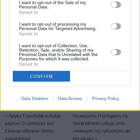
Τόλης Λελεκίδης
I want to opt-out of the Sale of my
Personal Data.
Opted In
I want to opt-out of processing my
Personal Data for Targeted Advertising.
Opted In
I want to opt-out of Collection, Use,
Retention, Sale, and/or Sharing of my
Personal Data that Is Unrelated with the
Purposes for which it was collected.
Opted In
Το άρθρο δεν έχει ακόμα βαθμολογηθεί.
CONFIRM
Βαθμολογήστε αυτό το άρθρο:
★
★
★
★
★
Data Deletion
Data Access
Privacy Policy
«
Λεϊρία: Ευρωπαϊκό κύπελλο
Λευκορωσία: Η απόφαση της
ρίψεων- Οι αντίπαλοι των
World Athletics οδηγεί στην
Ελλήνων αθλητών (λίστες
υποκίνηση της εχθρότητας και
συμμετοχών)
του μίσους
»