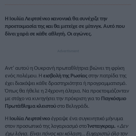
Η Ιουλία Λεφτσένκο κανονικά θα συνέχιζε την
προετοιμασία της και θα μετείχε σε μίτινγκ. Αυτό που
δίνει χαρά σε κάθε αθλητή. Οι αγώνες.
Αντ’ αυτού η Ουκρανή πρωταθλήτρια βιώνει τη φρίκη
ενός πολέμου. Η
εισβολή της Ρωσίας
στην πατρίδα της
έχει διακόψει κάθε δραστηριότητα ή προγραμματισμό.
Όπως θα ήθελε η 24χρονη άλτρια. Να προετοιμάζονταν
με στόχο να κυνηγήσει την πρόκριση για το
Παγκόσμιο
Πρωτάθλημα κλειστού
στο Βελιγράδι.
Η
Ιουλία Λεφτσένκο
έγραψε ένα συγκινητικό μήνυμα
στον προσωπικό της λογαριασμό στο
Ίνσταγκραμ.
«
Δεν
έχω λόγια. Είναι πόνος και κόλαση… Ευχαριστώ όλο τον