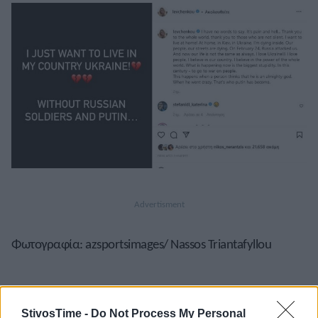
Φωτογραφία: azsportsimages/ Nassos Triantafyllou
StivosTime -
Do Not Process My Personal