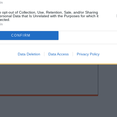
In
Stivostime των
o opt-out of Collection, Use, Retention, Sale, and/or Sharing
ersonal Data that Is Unrelated with the Purposes for which it
lected.
In
CONFIRM
ης
Data Deletion
Data Access
Privacy Policy