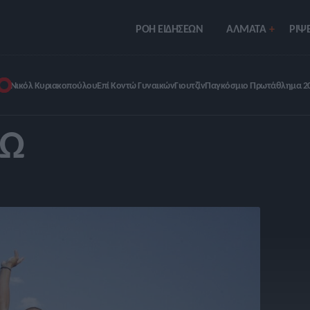
ΡΟΗ ΕΙΔΗΣΕΩΝ
ΑΛΜΑΤΑ
ΡIΨΕ
Νικόλ Κυριακοπούλου
Επί Κοντώ Γυναικών
Γιουτζίν
Παγκόσμιο Πρωτάθλημα 2
ΤΏ