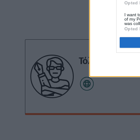
Opted 
Εγγραφείτε στο 
I want t
of my P
was col
Opted 
Τόλης Λελεκίδ