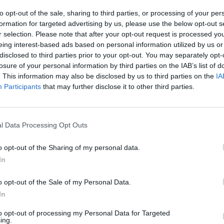
 που βρήκαμε δεν ήταν καλές με αποτέλεσμα να
to opt-out of the sale, sharing to third parties, or processing of your per
, θέλω πρώτα απ’ όλα να φύγω, να ηρεμήσω, να
formation for targeted advertising by us, please use the below opt-out s
μέχρι το Παγκόσμιο Πρωτάθλημα να προσαρμοστώ.
r selection. Please note that after your opt-out request is processed y
eing interest-based ads based on personal information utilized by us or
λονίκη με επηρέασε ο αέρας. Όμως νιώθω καλά.
disclosed to third parties prior to your opt-out. You may separately opt-
την πρώτη ημέρα του Παγκοσμίου Πρωταθλήματος
losure of your personal information by third parties on the IAB’s list of
πορείς να μπεις τελικό. Ο τελικός είναι στις 17
. This information may also be disclosed by us to third parties on the
IA
 νομίζω ότι όλα είναι ανοιχτά
», δηλώνει στο
Participants
that may further disclose it to other third parties.
εχνάμε πως εκτός από πρωταθλήτρια, είναι και
l Data Processing Opt Outs
2015 στο Πεκίνο, έχει ατομικό ρεκόρ 4,83μ. και
είωσε στη νίκη της στο
Βαλκανικό Πρωτάθλημα
o opt-out of the Sharing of my personal data.
In
o opt-out of the Sale of my Personal Data.
In
to opt-out of processing my Personal Data for Targeted
ing.