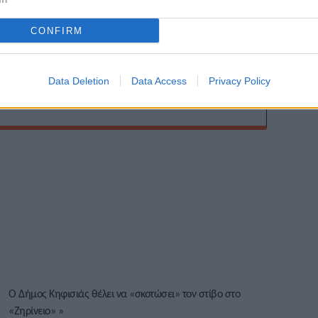
ης
CONFIRM
Data Deletion
Data Access
Privacy Policy
Ο Δήμος Κηφισιάς θέλει να «σκοτώσει» τον στίβο στο
«Ζηρίνειο»
»