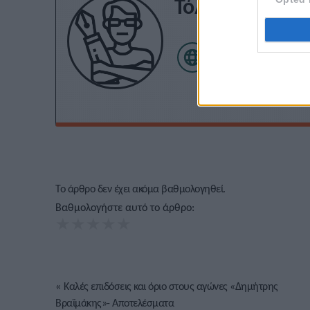
Τόλης Λελεκίδ
Το άρθρο δεν έχει ακόμα βαθμολογηθεί.
Βαθμολογήστε αυτό το άρθρο:
★
★
★
★
★
«
Καλές επιδόσεις και όριο στους αγώνες «Δημήτρης
Βραϊμάκης»- Αποτελέσματα