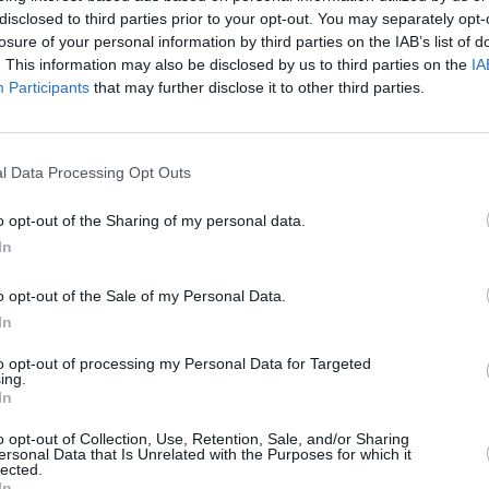
αλονίκη. Πέρσι είχε αναδειχθεί πρωταθλήτρια στο
disclosed to third parties prior to your opt-out. You may separately opt-
ρια του Παναθηναϊκού θέλει να «κυνηγήσει» τη
losure of your personal information by third parties on the IAB’s list of
 ότι το ατομικό της ρεκόρ είναι 4.15.39.
. This information may also be disclosed by us to third parties on the
IA
Participants
that may further disclose it to other third parties.
l Data Processing Opt Outs
o opt-out of the Sharing of my personal data.
In
o opt-out of the Sale of my Personal Data.
Stivostime των
In
to opt-out of processing my Personal Data for Targeted
ing.
In
o opt-out of Collection, Use, Retention, Sale, and/or Sharing
ersonal Data that Is Unrelated with the Purposes for which it
lected.
In