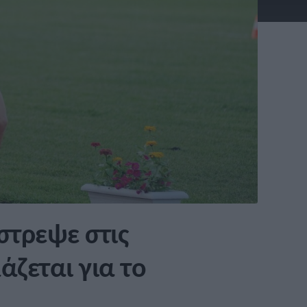
στρεψε στις
άζεται για το