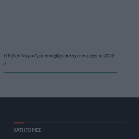
Η Βίβιαν Τσερουϊγιότ συνεχίζει τουλάχιστον μέχρι το 2024!
»
ΚΑΤΗΓΟΡΙΕΣ