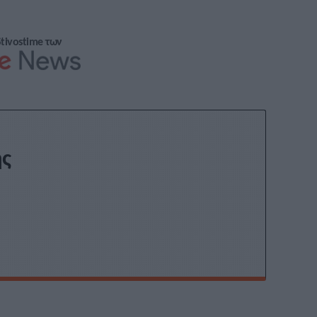
Stivostime των
ης