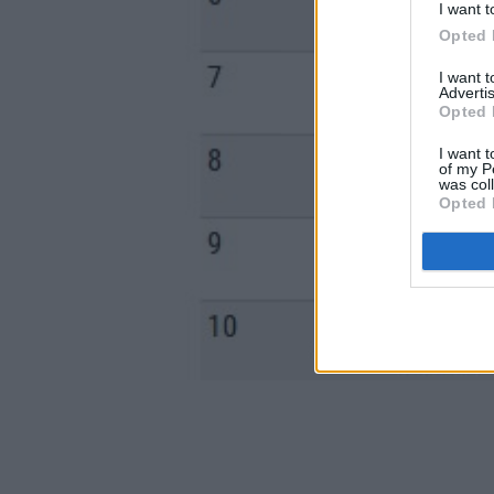
I want t
Opted 
I want 
Advertis
Opted 
I want t
of my P
was col
Opted 