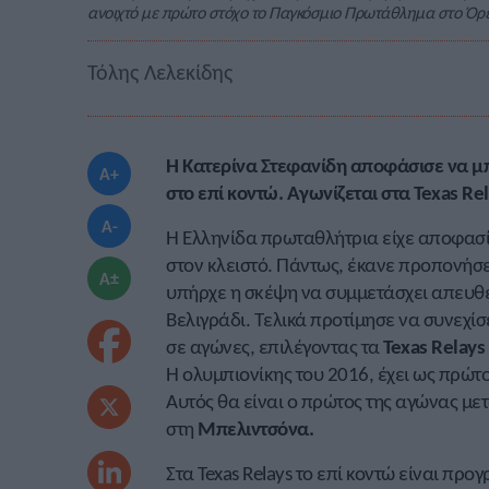
ανοιχτό με πρώτο στόχο το Παγκόσμιο Πρωτάθλημα στο Όρε
Τόλης Λελεκίδης
Η Κατερίνα Στεφανίδη αποφάσισε να μπε
A+
στο επί κοντώ. Αγωνίζεται στα Texas Rel
A-
Η Ελληνίδα πρωταθλήτρια είχε αποφασίσ
στον κλειστό. Πάντως, έκανε προπονήσε
A±
υπήρχε η σκέψη να συμμετάσχει απευθ
Βελιγράδι. Τελικά προτίμησε να συνεχίσε
σε αγώνες, επιλέγοντας τα
Texas Relays
Η ολυμπιονίκης του 2016, έχει ως πρώ
Αυτός θα είναι ο πρώτος της αγώνας μετά
στη
Μπελιντσόνα.
Στα Texas Relays το επί κοντώ είναι προ