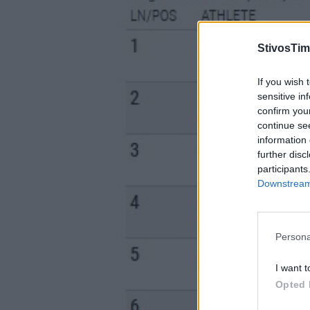
StivosTim
If you wish 
sensitive in
confirm you
continue se
information 
further disc
participants
Downstream 
Persona
I want t
Opted 