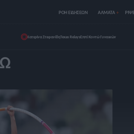
ΡΟΗ ΕΙΔΗΣΕΩΝ
ΑΛΜΑΤΑ
ΡIΨΕ
Κατερίνα Στεφανίδη
Texas Relays
Εππί Κοντώ Γυναικών
ΤΏ