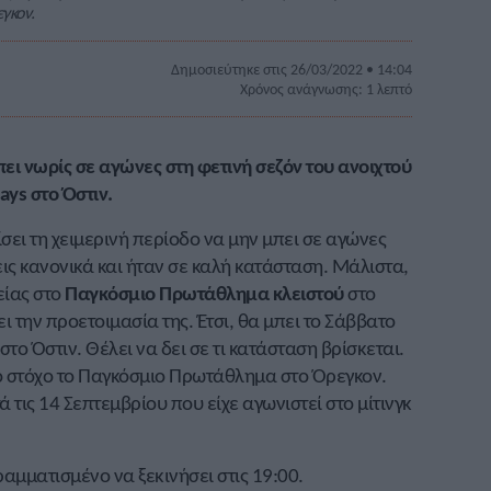
γκον.
Δημοσιεύτηκε στις 26/03/2022 • 14:04
Χρόνος ανάγνωσης: 1 λεπτό
ι νωρίς σε αγώνες στη φετινή σεζόν του ανοιχτού
ays στο Όστιν.
ει τη χειμερινή περίοδο να μην μπει σε αγώνες
ις κανονικά και ήταν σε καλή κατάσταση. Μάλιστα,
είας στο
Παγκόσμιο Πρωτάθλημα κλειστού
στο
ι την προετοιμασία της. Έτσι, θα μπει το Σάββατο
στο Όστιν. Θέλει να δει σε τι κατάσταση βρίσκεται.
το στόχο το Παγκόσμιο Πρωτάθλημα στο Όρεγκον.
 τις 14 Σεπτεμβρίου που είχε αγωνιστεί στο μίτινγκ
γραμματισμένο να ξεκινήσει στις 19:00.