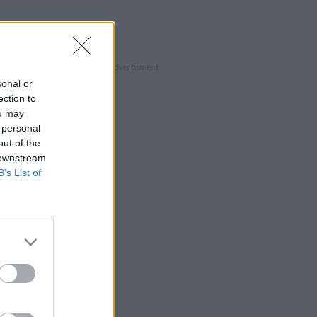
sonal or
ection to
ou may
 personal
out of the
 downstream
B’s List of