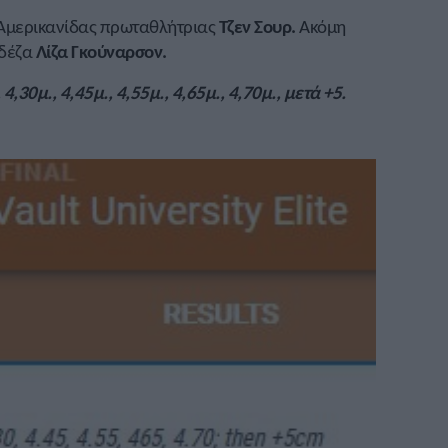
 Αμερικανίδας πρωταθλήτριας
Τζεν Σουρ.
Ακόμη
δέζα
Λίζα Γκούναρσον.
4,30μ., 4,45μ., 4,55μ., 4,65μ., 4,70μ., μετά +5.