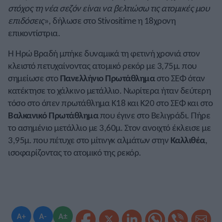
στόχος τη νέα σεζόν είναι να βελτιώσω τις ατομικές μου
επιδόσεις
», δήλωσε στο Stivositime η 18χρονη
επικοντίστρια.
Η Ηρώ Βραδή μπήκε δυναμικά τη φετινή χρονιά στον
κλειστό πετυχαίνοντας ατομικό ρεκόρ με 3,75μ. που
σημείωσε στο
Πανελλήνιο Πρωτάθλημα
στο ΣΕΦ όταν
κατέκτησε το χάλκινο μετάλλιο. Νωρίτερα ήταν δεύτερη
τόσο στο όπεν πρωτάθλημα Κ18 και Κ20 στο ΣΕΦ και στο
Βαλκανικό Πρωτάθλημα
που έγινε στο Βελιγράδι. Πήρε
το ασημένιο μετάλλιο με 3,60μ. Στον ανοιχτό έκλεισε με
3,95μ. που πέτυχε στο μίτινγκ αλμάτων στην
Καλλιθέα
,
ισοφαρίζοντας το ατομικό της ρεκόρ.
A+
A-
A±