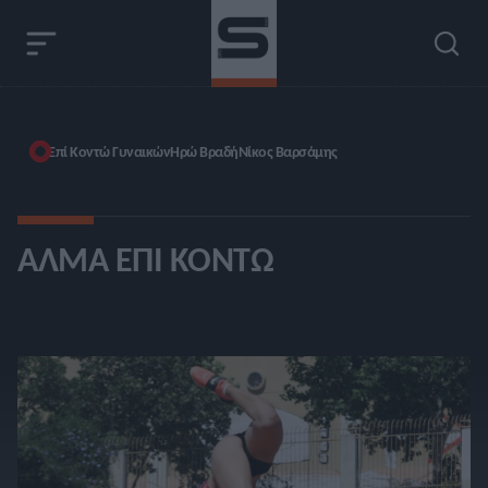
Επί Κοντώ Γυναικών
Ηρώ Βραδή
Νίκος Βαρσάμης
ΆΛΜΑ ΕΠΊ ΚΟΝΤΏ