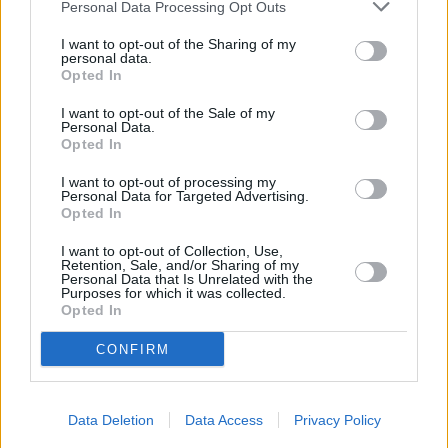
Personal Data Processing Opt Outs
I want to opt-out of the Sharing of my
personal data.
Opted In
I want to opt-out of the Sale of my
Personal Data.
Opted In
I want to opt-out of processing my
Το άρθρο δεν έχει ακόμα βαθμολογηθεί.
Personal Data for Targeted Advertising.
Opted In
Βαθμολογήστε αυτό το άρθρο:
★
★
★
★
★
I want to opt-out of Collection, Use,
Retention, Sale, and/or Sharing of my
Personal Data that Is Unrelated with the
Purposes for which it was collected.
Opted In
«
Champions time: Η Χρυσούλα
Ο Τιμ Λόμπινγκερ δύσκολα θα
CONFIRM
Γκουντενούδη
γλιτώσει από τον καρκίνο
»
Data Deletion
Data Access
Privacy Policy