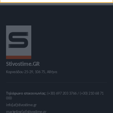
Stivostime.GR
Καρνεάδου 25-29, 106 75, Αθήνα
Τηλέφωνο επικοινωνίας:
(+30) 697 203 3766 / (+30) 210 68 71
000
info[at]stivostime.gr
marketing[at]stivostime.gr