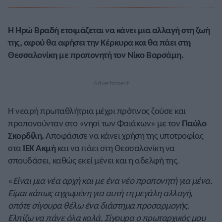
Η Ηρώ Βραδή ετοιμάζεται να κάνει μια αλλαγή στη ζωή
της, αφού θα αφήσει την Κέρκυρα και θα πάει στη
Θεσσαλονίκη με προπονητή τον Νίκο Βαρσάμη.
Η νεαρή πρωταθλήτρια μέχρι πρότινος ζούσε και
προπονούνταν στο «νησί των Φαιάκων» με τον
Παύλο
Σκορδίλη.
Αποφάσισε να κάνει χρήση της υποτροφίας
στα
ΙΕΚ Ακμή
και να πάει στη Θεσσαλονίκη να
σπουδάσει, καθώς εκεί μένει και η αδελφή της.
«
Είναι μια νέα αρχή και με ένα νέο προπονητή για μένα.
Είμαι κάπως αγχωμένη για αυτή τη μεγάλη αλλαγή,
οπότε σίγουρα θέλω ένα διάστημα προσαρμογής.
Ελπίζω να πάνε όλα καλά. Σίγουρα ο πρωταρχικός μου