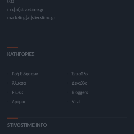
000
info[at]stivostime.gr
marketing[at]stivostime.gr
ΚΑΤΗΓΟΡΙΕΣ
Ροή Ειδήσεων
Έπταθλο
Άλματα
Δέκαθλο
Ρίψεις
Bloggers
Δρόμοι
Viral
STIVOSTIME INFO