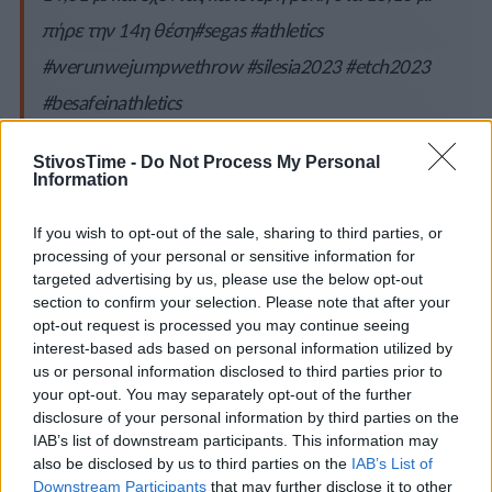
πήρε την 14η θέση
#segas
#athletics
#werunwejumpwethrow
#silesia2023
#etch2023
#besafeinathletics
— SEGAS (@PRESEGAS)
June 23, 2023
StivosTime -
Do Not Process My Personal
Information
If you wish to opt-out of the sale, sharing to third parties, or
processing of your personal or sensitive information for
targeted advertising by us, please use the below opt-out
section to confirm your selection. Please note that after your
opt-out request is processed you may continue seeing
interest-based ads based on personal information utilized by
us or personal information disclosed to third parties prior to
your opt-out. You may separately opt-out of the further
disclosure of your personal information by third parties on the
A+
A-
A±
IAB’s list of downstream participants. This information may
also be disclosed by us to third parties on the
IAB’s List of
Downstream Participants
that may further disclose it to other