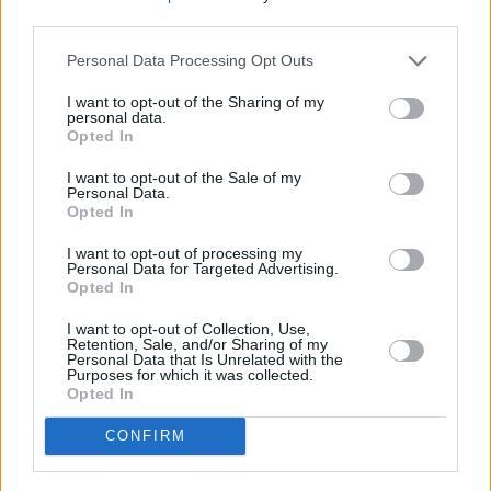
third parties.
Εγγραφείτε στο Stivostime των
Personal Data Processing Opt Outs
I want to opt-out of the Sharing of my
personal data.
Opted In
I want to opt-out of the Sale of my
Personal Data.
Opted In
I want to opt-out of processing my
Personal Data for Targeted Advertising.
Opted In
I want to opt-out of Collection, Use,
Retention, Sale, and/or Sharing of my
Personal Data that Is Unrelated with the
Purposes for which it was collected.
Δανάη Τριανταφυλλίδου
Opted In
CONFIRM
Συνεργάζομαι με το Stivostime.GR από το 2022. Γράφω
για τον Στίβο, Media, Viral κι όχι μόνο. Δεν έχω καλή