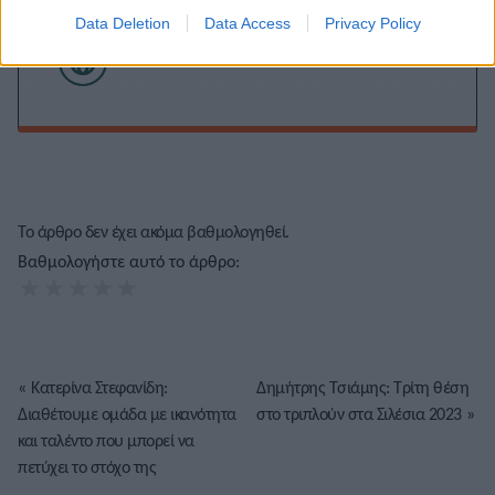
σχέση με τα social, αλλά τα χρησιμοποιώ συχνά. Μου
αρέσει να γράφω τα άρθρα μου σφαιρικά και να
Data Deletion
Data Access
Privacy Policy
αναδεικνύω όλες τις πτυχές της είδησης. Μου αρέσουν
τα reality games κι ο αθλητισμός.
Το άρθρο δεν έχει ακόμα βαθμολογηθεί.
Βαθμολογήστε αυτό το άρθρο:
★
★
★
★
★
«
Κατερίνα Στεφανίδη:
Δημήτρης Τσιάμης: Τρίτη θέση
Διαθέτουμε ομάδα με ικανότητα
στο τριπλούν στα Σιλέσια 2023
»
και ταλέντο που μπορεί να
πετύχει το στόχο της