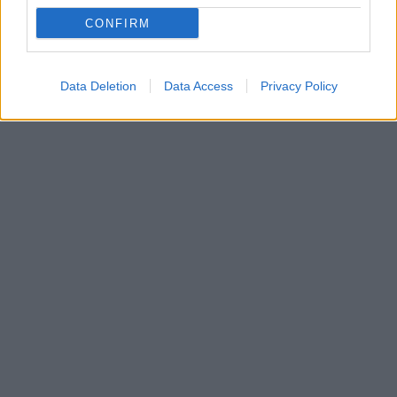
CONFIRM
HELTBECH Mathilde
Data Deletion
Data Access
Privacy Policy