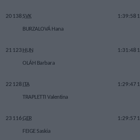
20
138
SVK
1:39:58
1
BURZALOVÁ Hana
21
123
HUN
1:31:48
1
OLÁH Barbara
22
128
ITA
1:29:47
1
TRAPLETTI Valentina
23
116
GER
1:29:57
1
FEIGE Saskia