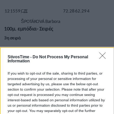
12
1559
CZE
72.28
62.29
4
ŠPOTÁKOVÁ Barbora
100μ. εμπόδια- Σειρές
3η σειρά
StivosTime -
Do Not Process My Personal
2
1867
ITA
13.02
13.02
28
Information
MOSETTI Nicla
If you wish to opt-out of the sale, sharing to third parties, or
processing of your personal or sensitive information for
targeted advertising by us, please use the below opt-out
3
2006
SRB
13.26
13.26
29
section to confirm your selection. Please note that after your
opt-out request is processed you may continue seeing
LUKIĆ Anja
interest-based ads based on personal information utilized by
us or personal information disclosed to third parties prior to
your opt-out. You may separately opt-out of the further