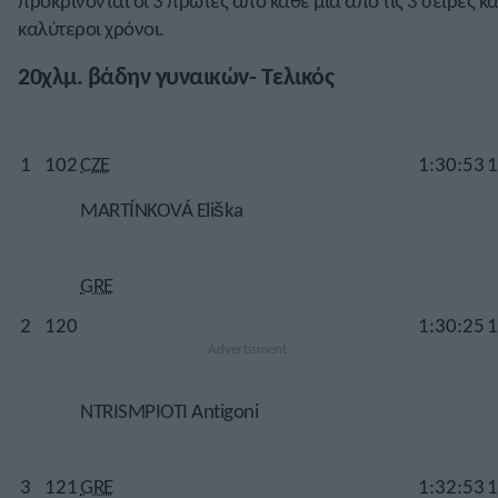
προκρίνονται οι 3 πρώτες από κάθε μία από τις 3 σειρές και
καλύτεροι χρόνοι.
20χλμ. βάδην γυναικών- Τελικός
1
102
CZE
1:30:53
1
MARTÍNKOVÁ Eliška
GRE
2
120
1:30:25
1
NTRISMPIOTI Antigoni
3
121
GRE
1:32:53
1