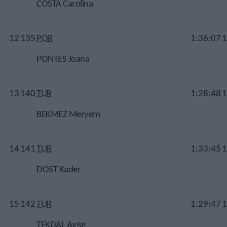
COSTA Carolina
12
135
POR
1:36:07
1
PONTES Joana
13
140
TUR
1:28:48
1
BEKMEZ Meryem
14
141
TUR
1:33:45
1
DOST Kader
15
142
TUR
1:29:47
1
TEKDAL Ayşe