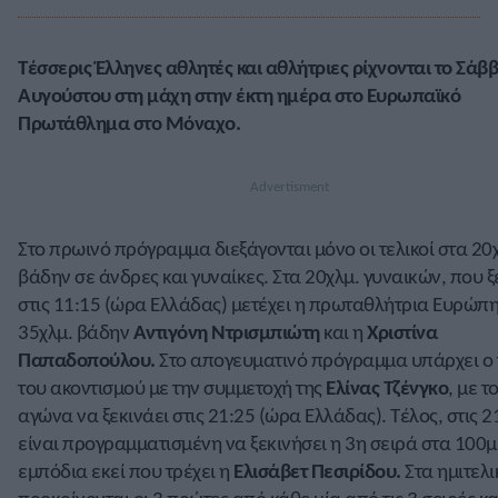
Τέσσερις Έλληνες αθλητές και αθλήτριες ρίχνονται το Σάβ
Αυγούστου στη μάχη στην έκτη ημέρα στο Ευρωπαϊκό
Πρωτάθλημα στο Μόναχο.
Στο πρωινό πρόγραμμα διεξάγονται μόνο οι τελικοί στα 20
βάδην σε άνδρες και γυναίκες. Στα 20χλμ. γυναικών, που ξ
στις 11:15 (ώρα Ελλάδας) μετέχει η πρωταθλήτρια Ευρώπη
35χλμ. βάδην
Αντιγόνη Ντρισμπιώτη
και η
Χριστίνα
Παπαδοπούλου.
Στο απογευματινό πρόγραμμα υπάρχει ο 
του ακοντισμού με την συμμετοχή της
Ελίνας Τζένγκο
, με τ
αγώνα να ξεκινάει στις 21:25 (ώρα Ελλάδας). Τέλος, στις 2
είναι προγραμματισμένη να ξεκινήσει η 3η σειρά στα 100μ
εμπόδια εκεί που τρέχει η
Ελισάβετ Πεσιρίδου.
Στα ημιτελι