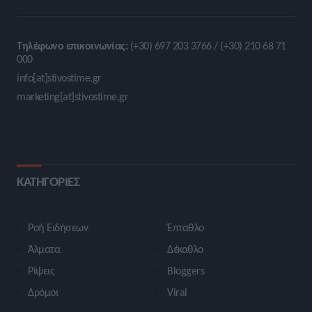
Τηλέφωνο επικοινωνίας:
(+30) 697 203 3766 / (+30) 210 68 71
000
info[at]stivostime.gr
marketing[at]stivostime.gr
ΚΑΤΗΓΟΡΙΕΣ
Ροή Ειδήσεων
Έπταθλο
Άλματα
Δέκαθλο
Ρίψεις
Bloggers
Δρόμοι
Viral