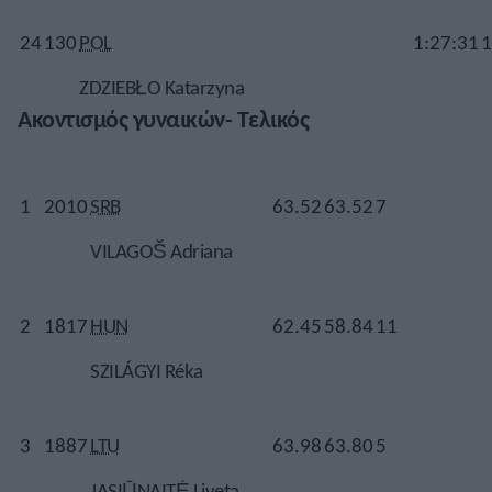
24
130
POL
1:27:31
1
ZDZIEBŁO Katarzyna
Ακοντισμός γυναικών- Τελικός
1
2010
SRB
63.52
63.52
7
VILAGOŠ Adriana
2
1817
HUN
62.45
58.84
11
SZILÁGYI Réka
3
1887
LTU
63.98
63.80
5
JASIŪNAITĖ Liveta