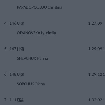
PAPADOPOULOU Christina
4
146
UKR
1:27:09
OLYANOVSKA Lyudmila
5
147
UKR
1:29:09
1
SHEVCHUK Hanna
6
148
UKR
1:29:12
1
SOBCHUK Olena
7
111
FRA
1:32:02
1