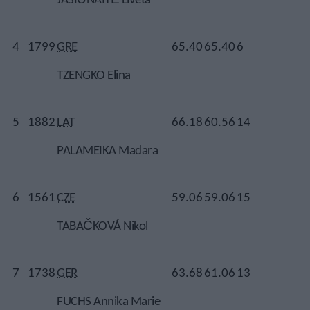
4
1799
GRE
65.40
65.40
6
TZENGKO Elina
5
1882
LAT
66.18
60.56
14
PALAMEIKA Madara
6
1561
CZE
59.06
59.06
15
TABAČKOVÁ Nikol
7
1738
GER
63.68
61.06
13
FUCHS Annika Marie