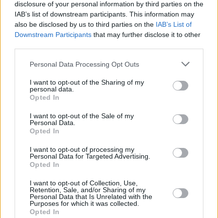
4
1972
POL
12.97
13.05
19
disclosure of your personal information by third parties on the
IAB’s list of downstream participants. This information may
WOJTUNIK Klaudia
also be disclosed by us to third parties on the
IAB’s List of
Downstream Participants
that may further disclose it to other
third parties.
5
1778
GER
13.13
13.13
38
Personal Data Processing Opt Outs
ZAPALSKA Monika
I want to opt-out of the Sharing of my
personal data.
Opted In
6
1916
NED
12.83
12.91
10
I want to opt-out of the Sale of my
Personal Data.
SEDNEY Zoë
Opted In
I want to opt-out of processing my
Personal Data for Targeted Advertising.
7
1792
GRE
12.93
13.17
25
Opted In
PESIRIDOU Elisavet
I want to opt-out of Collection, Use,
Retention, Sale, and/or Sharing of my
Personal Data that Is Unrelated with the
Purposes for which it was collected.
Opted In
8
1566
DEN
13.27
13.27
24