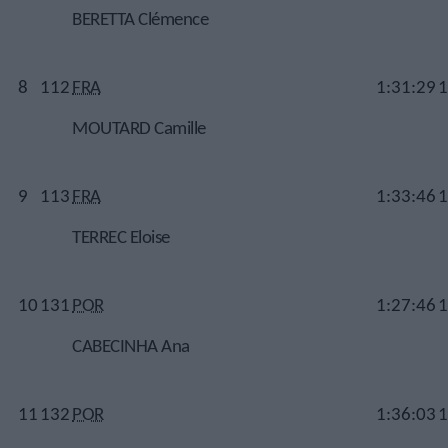
BERETTA Clémence
8
112
FRA
1:31:29
1
MOUTARD Camille
9
113
FRA
1:33:46
1
TERREC Eloise
10
131
POR
1:27:46
1
CABECINHA Ana
11
132
POR
1:36:03
1