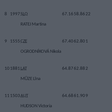
8
1997
SLO
67.16
58.86
22
RATEJ Martina
9
1555
CZE
67.40
62.80
1
OGRODNÍKOVÁ Nikola
10
1881
LAT
64.87
62.88
2
MŪZE Līna
11
1503
AUT
64.68
61.90
9
HUDSON Victoria