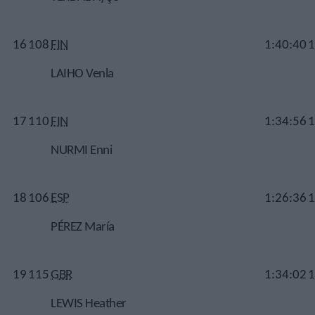
16
108
FIN
1:40:40
1
LAIHO Venla
17
110
FIN
1:34:56
1
NURMI Enni
18
106
ESP
1:26:36
1
PÉREZ María
19
115
GBR
1:34:02
1
LEWIS Heather