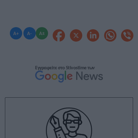
A+
A-
A±
Εγγραφείτε στο Stivostime των